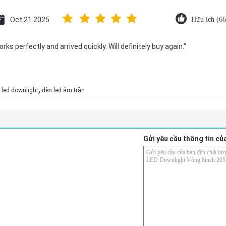
Oct 21.2025
Hữu ích (66
ks perfectly and arrived quickly. Will definitely buy again."
,
 led downlight
đèn led âm trần
Gửi yêu cầu thông tin củ