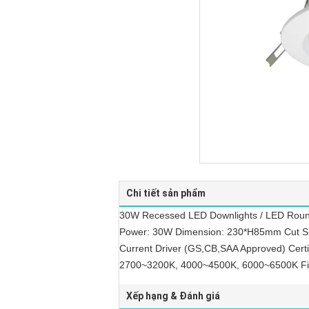
Chi tiết sản phẩm
30W Recessed LED Downlights / LED Round
Power: 30W Dimension: 230*H85mm Cut Siz
Current Driver (GS,CB,SAA Approved) Cert
2700~3200K, 4000~4500K, 6000~6500K Fin
Xếp hạng & Đánh giá