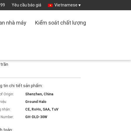
099
Yêu cầu báo giá
Vietnamese
an nhà máy
Kiểm soát chất lượng
 trần
 tin chi tiết sản phẩm:
of Origin:
Shenzhen, China
hiệu:
Ground Halo
 nhận:
CE, RoHs, SAA, TuV
 Number:
GH-DLD-30W
h toán: