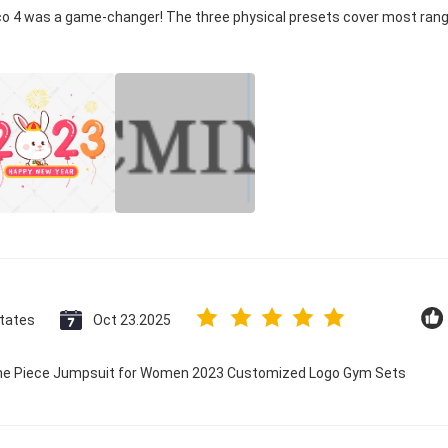
ico 4 was a game-changer! The three physical presets cover most rang
States
Oct 23.2025
 One Piece Jumpsuit for Women 2023 Customized Logo Gym Sets