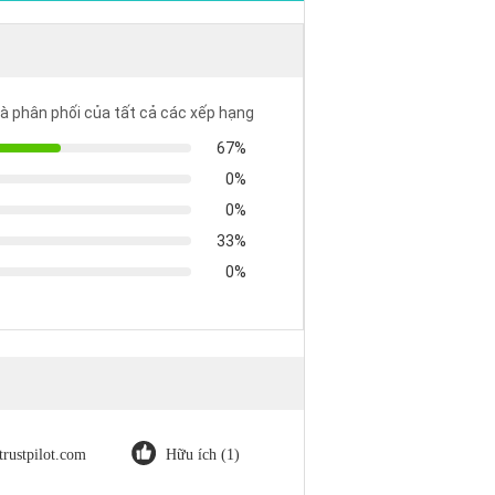
là phân phối của tất cả các xếp hạng
67%
0%
0%
33%
0%
trustpilot.com
Hữu ích (1)