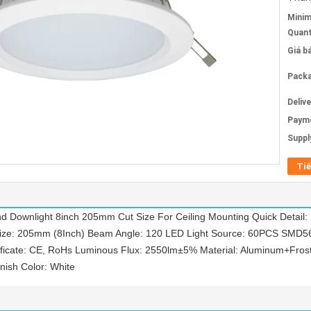
Mini
Quant
Giá b
Packa
Deliv
Paym
Supply
Tiế
 Downlight 8inch 205mm Cut Size For Ceiling Mounting Quick Deta
e: 205mm (8Inch) Beam Angle: 120 LED Light Source: 60PCS SMD5630
ificate: CE, RoHs Luminous Flux: 2550lm±5% Material: Aluminum+Frost
ish Color: White