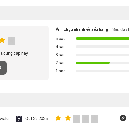
Ảnh chụp nhanh về xếp hạng
Sau đây 
5 sao
4 sao
hà cung cấp này
3 sao
2 sao
á
1 sao
uvalu
Oct 29.2025