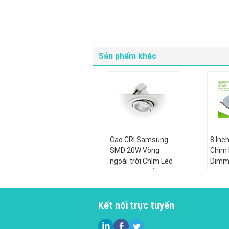
Sản phẩm khác
Cao CRI Samsung
8 Inc
SMD 20W Vòng
Chìm 
ngoài trời Chìm Led
Dimma
Downlights tắm
SMD L
Rece
Kết nối trực tuyến