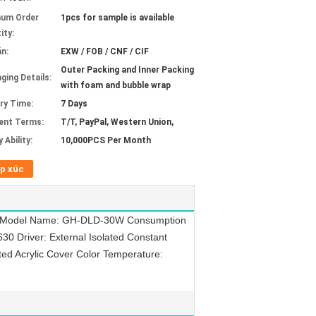
mum Order
1pcs for sample is available
ity:
án:
EXW / FOB / CNF / CIF
Outer Packing and Inner Packing
ging Details:
with foam and bubble wrap
ery Time:
7 Days
ent Terms:
T/T, PayPal, Western Union,
 Ability:
10,000PCS Per Month
p xúc
il: Model Name: GH-DLD-30W Consumption
 Driver: External Isolated Constant
ed Acrylic Cover Color Temperature: