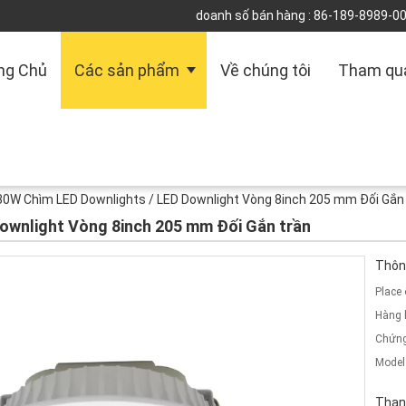
doanh số bán hàng :
86-189-8989-0
ng Chủ
Các sản phẩm
Về chúng tôi
Tham qu
30W Chìm LED Downlights / LED Downlight Vòng 8inch 205 mm Đối Gắn
ownlight Vòng 8inch 205 mm Đối Gắn trần
Thông
Place 
Hàng 
Chứng
Model
Than