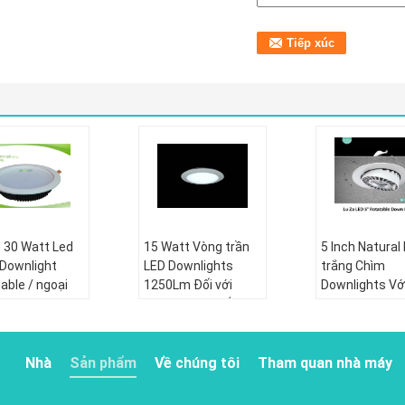
h 30 Watt Led
15 Watt Vòng trần
5 Inch Natural
Downlight
LED Downlights
trắng Chìm
ble / ngoại
1250Lm Đối với
Downlights Với
ED Downlight
khách sạn chiếu
kiệm năng lượ
ssed
sáng
Nhà
Sản phẩm
Về chúng tôi
Tham quan nhà máy