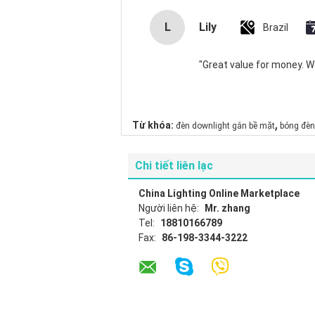
L
Lily
Brazil
"Great value for money. Wor
,
Từ khóa:
đèn downlight gắn bề mặt
bóng đèn
Chi tiết liên lạc
China Lighting Online Marketplace
Người liên hệ:
Mr. zhang
Tel:
18810166789
Fax:
86-198-3344-3222