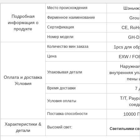
Место происхождения
Шэньчжэ
Подробная
Фирменное наименование
Grou
информация о
Сертификация
CE, RoHs
продукте
Номер модели
GH-D
Количество мин заказа
1pcs для об
Цена
EXW / FOB
Наружная
Упаковывая детали
внутренняя уп
Оплата и доставка
пены 
Условия
Время доставки
7 
T/T, Payp
Условия оплаты
соед
Поставка способности
10000 П
Характеристики &
Высокий свет:
Светильники св
детали