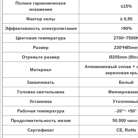
Полное гармоническое
≤15%
искажение
Фактор силы
≥ 0,95
Эффективность электропитания
>90%
Цветовая температура
2700~7500
Размер
230*H85m
Отрежьте размер
Ø205mm
(8In
Алюминиевый сплав +
Материал
акриловая кр
Заканчивать
Белый
Головка светильника
Фикчирован
Установка
Утопленны
Рабочая температура
-20°~ +50°
Продолжительность жизни
50.000 часо
Сертификат
CE, RoHs