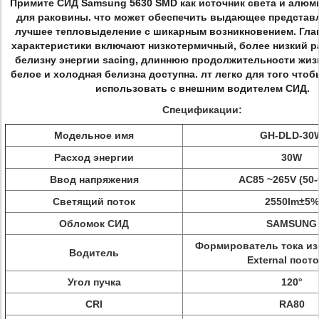
Примите СИД Samsung 5630 SMD как источник света и алю
для раковины. что может обеспечить выдающее представ
лучшее тепловыделение с шикарным возникновением.
Гла
характеристики включают низкотермичный, более низкий р
белизну энергии sacing, длиннюю продолжительности жизни
белое и холодная белизна доступна. лт легко для того чтоб
использовать с внешним водителем СИД.
Спецификации:
Модельное имя
GH-DLD-30
Расход энергии
30W
Ввод напряжения
AC85 ~265V (50-
Светящий поток
2550lm±5%
Обломок СИД
SAMSUNG
Формирователь тока и
Водитель
External пост
Угол пучка
120°
CRI
RA80