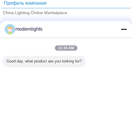
Профиль компании
China Lighting Online Marketplace
проверенных поставщиков
modernlights
Trust Seal
Verified Suplier
11:36 AM
Главная страница
Good day, what product are you looking for?
Все продукты
Карта сайта
контактные данные
Отправить запрос
Измените язык