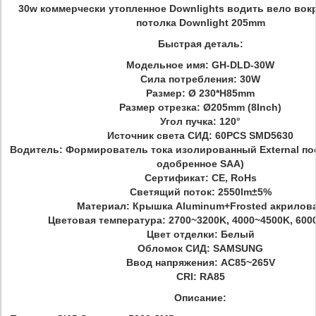
30w коммерчески утопленное Downlights водить вело вок
потолка Downlight 205mm
Быстрая деталь:
Модельное имя:
GH-DLD-30W
Сила потребления: 30W
Размер: Ø
230*H85mm
Размер отрезка: Ø205mm
(8Inch)
Угол пучка: 120°
Источник света СИД: 60PCS SMD5630
Водитель:
Формирователь тока
изолированный External по
одобренное SAA)
Сертификат: CE, RoHs
Светящий поток: 2550lm±5%
Материал: Крышка Aluminum+Frosted акрилов
Цветовая температура: 2700~3200K, 4000~4500K, 600
Цвет отделки:
Белый
Обломок СИД:
SAMSUNG
Ввод напряжения: AC85~265V
CRI: RA85
Описание: