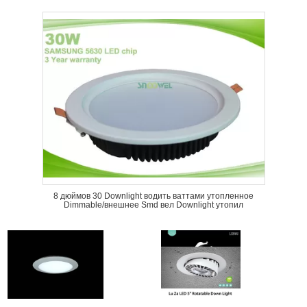
8 дюймов 30 Downlight водить ваттами утопленное
Dimmable/внешнее Smd вел Downlight утопил