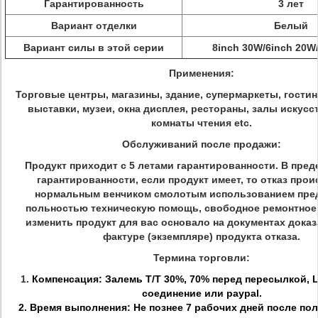
Гарантированность
3 лет
Вариант отделки
Белый
Вариант силы в этой серии
8inch 30W/6inch 20W
Применения:
Торговые центры, магазины, здание, супермаркеты, гости
выставки, музеи, окна дисплея, рестораны, залы искусс
комнаты чтения etc.
Обслуживаний после продажи:
Продукт приходит с 5 летами гарантированности. В пред
гарантированности, если продукт имеет, то отказ прои
нормальным венчиком смолотым использованием пре
польностью техническую помощь, свободное ремонтное
изменить продукт для вас основало на документах доказ
фактуре (экземпляре) продукта отказа.
Термина торговли:
1.
Компенсация: Залемь T/T 30%, 70% перед пересылкой, L
соединение или paypal.
2. Время выполнения: Не познее 7 рабочих дней после по