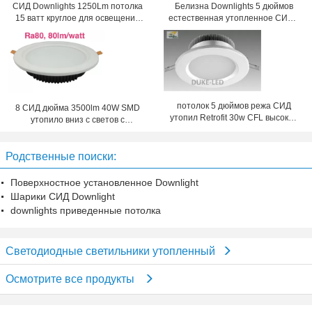
СИД Downlights 1250Lm потолка
Белизна Downlights 5 дюймов
15 ватт круглое для освещения
естественная утопленное СИД с
гостиницы
энергосберегающий
потолок 5 дюймов режа СИД
8 СИД дюйма 3500lm 40W SMD
утопил Retrofit 30w CFL высокой
утопило вниз с светов с
эффективности Downlights
отрезанной стороной 210mm
Родственные поиски:
Поверхностное установленное Downlight
Шарики СИД Downlight
downlights приведенные потолка
Светодиодные светильники утопленный
Осмотрите все продукты