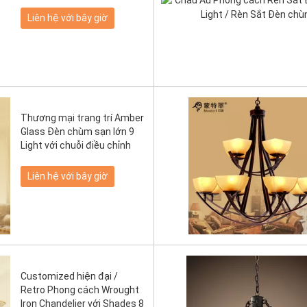
Liên hệ với bây giờ
Thương mại trang trí Amber
Glass Đèn chùm sạn lớn 9
Light với chuỗi điều chỉnh
Liên hệ với bây giờ
Customized hiện đại /
Retro Phong cách Wrought
Iron Chandelier với Shades 8