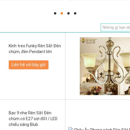
hd
hd
hd
hd
Kính treo Funky Rèn Sắt Đèn
chùm, đèn Pendant lớn
Liên hệ với bây giờ
Bạc 9 nhẹ Rèn Sắt Đèn
chùm có E27 sợi đốt / LED
chiếu sáng Blub