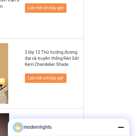
Liên hệ với bây giờ
2 lớp 12 Thủ trưởng đương
đại và truyền thống Rèn Sắt
Kem Chandelier Shade
Liên hệ với bây giờ
Nostalgia nghiệp Vintage
modernlights
chiếu sáng nhà hàng mộc
Wrought Iron Chandelier