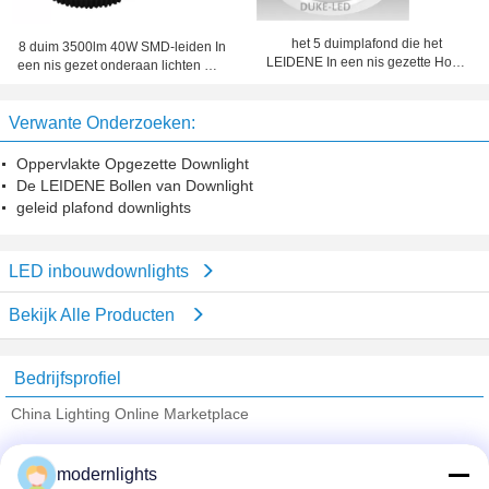
het 5 duimplafond die het
8 duim 3500lm 40W SMD-leiden In
LEIDENE In een nis gezette Hoge
een nis gezet onderaan lichten met
rendement van Downlights snijden
Gesneden Kant 210mm
past 30w CFL retroactief aan
Verwante Onderzoeken:
Oppervlakte Opgezette Downlight
De LEIDENE Bollen van Downlight
geleid plafond downlights
LED inbouwdownlights
Bekijk Alle Producten
Bedrijfsprofiel
China Lighting Online Marketplace
Verified Leveranciers
modernlights
Trust Seal
Verified Suplier