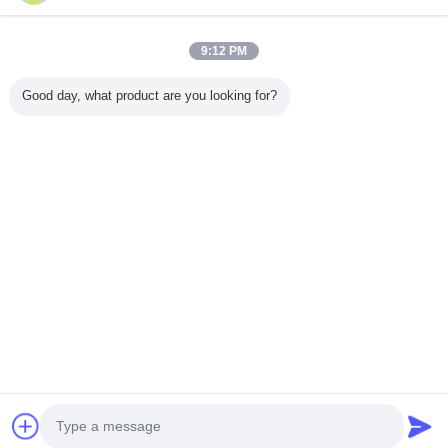
9:12 PM
Thuis
Good day, what product are you looking for?
Alle producten
Ongeveer ons
Contacteer ons
Vraag een offerte aan
Veranderingstaal
Volledige Plaats
Copyright © 2015 - 2026 China Lighting Online Marketplace.
All rights reserved.
Developed by
ECER