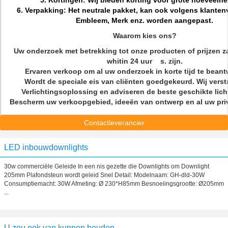
5. Kortingen: Wij bieden korting voor grote hoeveelhe
6. Verpakking: Het neutrale pakket, kan ook volgens klanten
Embleem, Merk enz. worden aangepast.
Waarom kies ons?
Uw onderzoek met betrekking tot onze producten of prijzen 
whitin 24 uur s. zijn.
Ervaren verkoop om al uw onderzoek in korte tijd te bea
Wordt de speciale eis van cliënten goedgekeurd. Wij vers
Verlichtingsoplossing en adviseren de beste geschikte li
Bescherm uw verkoopgebied, ideeën van ontwerp en al uw pri
Contactleverancier
LED inbouwdownlights
30w commerciële Geleide In een nis gezette die Downlights om Downlight
205mm Plafondsteun wordt geleid Snel Detail: Modelnaam: GH-dld-30W
Consumptiemacht: 30W Afmeting: Ø 230*H85mm Besnoeiingsgrootte: Ø205mm
...
U zou ook van kunnen houden