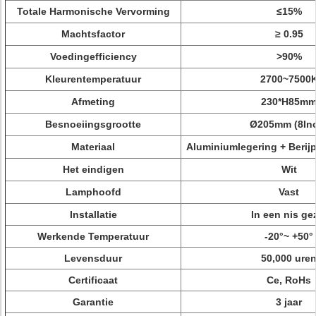
Totale Harmonische Vervorming
≤15%
Machtsfactor
≥ 0.95
Voedingefficiency
>90%
Kleurentemperatuur
2700~7500
Afmeting
230*H85m
Besnoeiingsgrootte
Ø205mm
(8In
Materiaal
Aluminiumlegering +
Berij
Het eindigen
Wit
Lamphoofd
Vast
Installatie
In een nis ge
Werkende Temperatuur
-20°~ +50°
Levensduur
50,000 ure
Certificaat
Ce, RoHs
Garantie
3 jaar