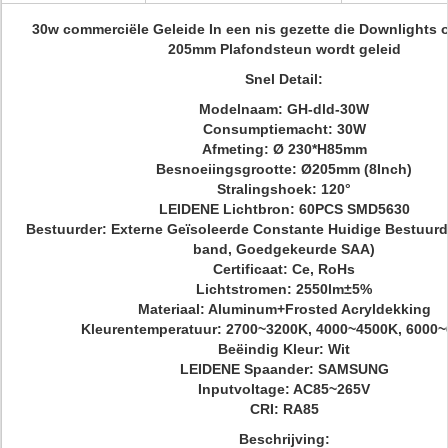
30w commerciële Geleide In een nis gezette die Downlights
205mm Plafondsteun wordt geleid
Snel Detail:
Modelnaam:
GH-dld-30W
Consumptiemacht: 30W
Afmeting: Ø
230*H85mm
Besnoeiingsgrootte: Ø205mm
(8Inch)
Stralingshoek: 120°
LEIDENE Lichtbron: 60PCS SMD5630
Bestuurder: Externe Geïsoleerde Constante
Huidige Bestuurde
band, Goedgekeurde SAA)
Certificaat: Ce, RoHs
Lichtstromen: 2550lm±5%
Materiaal: Aluminum+Frosted Acryldekking
Kleurentemperatuur: 2700~3200K, 4000~4500K, 6000
Beëindig Kleur:
Wit
LEIDENE Spaander:
SAMSUNG
Inputvoltage: AC85~265V
CRI: RA85
Beschrijving: