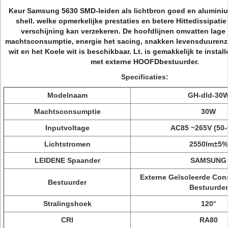
Keur Samsung 5630 SMD-leiden als lichtbron goed en alumini
shell. welke opmerkelijke prestaties en betere Hittedissipati
verschijning kan verzekeren.
De hoofdlijnen omvatten lage h
machtsconsumptie, energie het sacing, snakken levensduurenz
wit en het Koele wit is beschikbaar. Lt. is gemakkelijk te instal
met externe HOOFDbestuurder.
Specificaties:
Modelnaam
GH-dld-30
Machtsconsumptie
30W
Inputvoltage
AC85 ~265V (50-
Lichtstromen
2550lm±5%
LEIDENE Spaander
SAMSUNG
Externe Geïsoleerde Con
Bestuurder
Bestuurder
Stralingshoek
120°
CRI
RA80