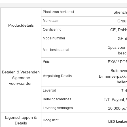
Plaats van herkomst
Shenzh
Merknaam
Grou
Productdetails
Certificering
CE, RoHs
Modelnummer
GH-d
1pcs voor 
Min. bestelaantal
besc
Prijs
EXW / FOB
Buitenve
Betalen & Verzenden
Verpakking Details
Binnenverpakki
Algemene
belle
voorwaarden
Levertijd
7 
Betalingscondities
T/T, Paypal,
Levering vermogen
10.000 pc
Eigenschappen &
Hoog licht:
LED keuken
Details