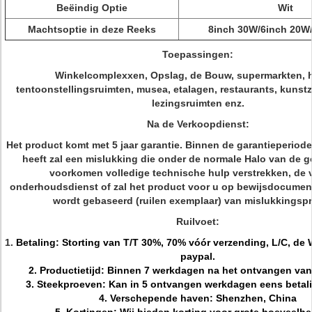
Beëindig Optie
Wit
Machtsoptie in deze Reeks
8inch 30W/6inch 20W
Toepassingen:
Winkelcomplexxen, Opslag, de Bouw, supermarkten, h
tentoonstellingsruimten, musea, etalagen, restaurants, kunstz
lezingsruimten enz.
Na de Verkoopdienst:
Het product komt met 5 jaar garantie. Binnen de garantieperiode
heeft zal een mislukking die onder de normale Halo van de 
voorkomen volledige technische hulp verstrekken, de v
onderhoudsdienst of zal het product voor u op bewijsdocumen
wordt gebaseerd (ruilen exemplaar) van mislukkingsp
Ruilvoet:
1.
Betaling: Storting van T/T 30%, 70% vóór verzending, L/C, de
paypal.
2. Productietijd: Binnen 7 werkdagen na het ontvangen van
3. Steekproeven: Kan in 5 ontvangen werkdagen eens betalin
4. Verschepende haven: Shenzhen, China