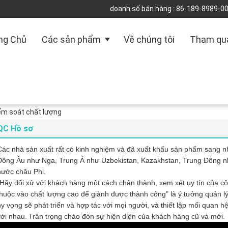
doanh số bán hàng :
86-189-8989-0
ng Chủ
Các sản phẩm
Về chúng tôi
Tham qu
iểm soát chất lượng
QC Hồ sơ
Các nhà sản xuất rất có kinh nghiệm và đã xuất khẩu sản phẩm sang nh
Đông Âu như Nga, Trung Á như Uzbekistan, Kazakhstan, Trung Đông như
nước châu Phi.
"Hãy đối xử với khách hàng một cách chân thành, xem xét uy tín của c
thuộc vào chất lượng cao để giành được thành công" là ý tưởng quản lý
hy vọng sẽ phát triển và hợp tác với mọi người, và thiết lập mối quan h
với nhau.
Trân trọng chào đón sự hiện diện của khách hàng cũ và mới.