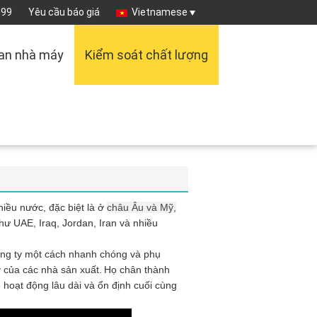
099
Yêu cầu báo giá
Vietnamese
an nhà máy
Kiểm soát chất lượng
iều nước, đặc biệt là ở
châu Âu và Mỹ,
 UAE, Iraq, Jordan, Iran và nhiều
ông ty một cách nhanh chóng và phụ
 của các nhà sản xuất.
Họ chân thành
ệ hoạt động lâu dài và ổn định cuối cùng