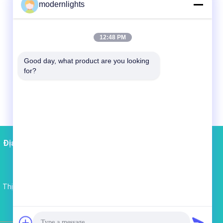
modernlights
12:48 PM
Good day, what product are you looking 
for?
Địa chỉ liên hệ
Sơ đồ trang web
Thị trường Trung Quốc chiếu sáng trực
tuyến
test@163.com