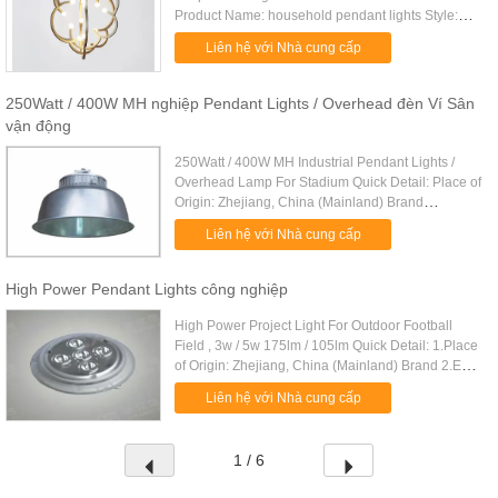
Product Name: household pendant lights Style:
Modern Item No. 7214612 Product Size:
Liên hệ với Nhà cung cấp
dia:840*965mm Material: metal ....
250Watt / 400W MH nghiệp Pendant Lights / Overhead đèn Ví Sân
vận động
250Watt / 400W MH Industrial Pendant Lights /
Overhead Lamp For Stadium Quick Detail: Place of
Origin: Zhejiang, China (Mainland) Brand
Number:CNGC9850 Light Source:MH Watt:
Liên hệ với Nhà cung cấp
250W/400W Material: aluminum alloy ....
High Power Pendant Lights công nghiệp
High Power Project Light For Outdoor Football
Field , 3w / 5w 175lm / 105lm Quick Detail: 1.Place
of Origin: Zhejiang, China (Mainland) Brand 2.Ex-
mark:Exd I Mb 3.Number: CNFC9173 4.Watt:
Liên hệ với Nhà cung cấp
3w,5w 5.Rated voltage ...
1 / 6