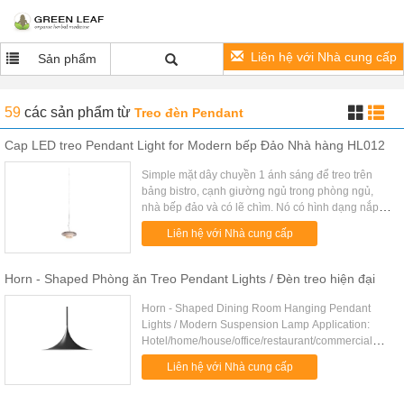
Liên hệ với Nhà cung cấp
Sản phẩm
59
các sản phẩm
từ
Treo đèn Pendant
Cap LED treo Pendant Light for Modern bếp Đảo Nhà hàng HL012
Simple mặt dây chuyền 1 ánh sáng để treo trên
bảng bistro, cạnh giường ngủ trong phòng ngủ,
nhà bếp đảo và có lẽ chìm. Nó có hình dạng nắp
trong niken chải với arylic và nhôm và đèn LED
Liên hệ với Nhà cung cấp
bên trong. Cao CRI đạt ...
Horn - Shaped Phòng ăn Treo Pendant Lights / Đèn treo hiện đại
Horn - Shaped Dining Room Hanging Pendant
Lights / Modern Suspension Lamp Application:
Hotel/home/house/office/restaurant/commercial
store/banquet hall/living room/bed
Liên hệ với Nhà cung cấp
room/studio/dining room. Competitive ...