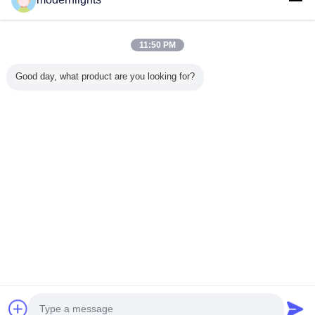
Trang web đầy đủ
11:50 PM
Copyright © 2015 - 2025 modernhanginglights.com.
All rights reserved.
Good day, what product are you looking for?
Developed by
ECER