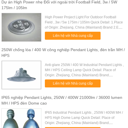
Dự án High Power nhẹ Đối với ngoài trời Football Field, 3w / 5W
175lm / 105lm
High Power Project Light For Outdoor Football
Field , 3w / 5w 175lm / 105lm Quick Detail: 1.Place
of Origin: Zhejiang, China (Mainland) Brand 2.Ex-
mark:Exd I Mb 3.Number: CNFC9173 4.Watt:
Liên hệ với Nhà cung cấp
3w,5w 5.Rated voltage ...
250W chống lóa / 400 W công nghiệp Pendant Lights, đèn trần MH /
HPS
Anti-glare 250W / 400 W Industrial Pendant Lights ,
MH / HPS Ceiling Lamp Quick Detail: Place of
Origin: Zhejiang, China (Mainland) Brand
Number:CNGC9830 Light Source:MH/HPS Watt:
Liên hệ với Nhà cung cấp
250W/400W Material: aluminum ....
IP65 nghiệp Pendant Lights, 250W / 400W 21000lm / 36000 lumen
MH / HPS đèn Dome cao
IP65 Industrial Pendant Lights , 250W / 400W MH /
HPS High Dome Lamp Quick Detail: Place of
Origin: Zhejiang, China (Mainland) Brand