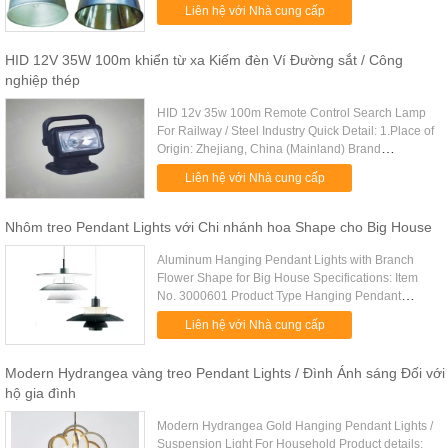
Number:CNGC9810/CNGC9810A Light
Liên hệ với Nhà cung cấp
Source:MH/HPS Watt: 250W/400W Material: ...
HID 12V 35W 100m khiển từ xa Kiếm đèn Ví Đường sắt / Công
nghiệp thép
HID 12v 35w 100m Remote Control Search Lamp
For Railway / Steel Industry Quick Detail: 1.Place of
Origin: Zhejiang, China (Mainland) Brand
2.Portable 3.12v 4.Watt:35w 5.Light source:HID 6.
Liên hệ với Nhà cung cấp
Remote control ...
Nhôm treo Pendant Lights với Chi nhánh hoa Shape cho Big House
Aluminum Hanging Pendant Lights with Branch
Flower Shape for Big House Specifications: Item
No. 3000601 Product Type Hanging Pendant
Lights Available Size(cm) Dia 50* H33cm Light
Liên hệ với Nhà cung cấp
source E27 Materials Aluminum ....
Modern Hydrangea vàng treo Pendant Lights / Đình Ánh sáng Đối với
hộ gia đình
Modern Hydrangea Gold Hanging Pendant Lights /
Suspension Light For Household Product details: