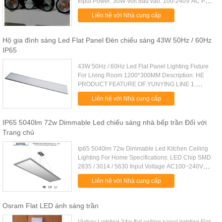
Input Power: 30W Volt đầu vào: 100-240V AC PF >
0,95 Luminous Flux: 3000 lm CRI: 85 Ra Nguồn
Liên hệ với Nhà cung cấp
ánh sáng LED: Nhật Bản c...
Hộ gia đình sáng Led Flat Panel Đèn chiếu sáng 43W 50Hz / 60Hz
IP65
43W 50Hz / 60Hz Led Flat Panel Lighting Fixture
For Living Room 1200*300MM Description: HE
PRODUCT FEATURE OF YUNYING LINE 1.
Special circuit design to ensure the independent
Liên hệ với Nhà cung cấp
operation of each LED chip. 2 ...
IP65 5040lm 72w Dimmable Led chiếu sáng nhà bếp trần Đối với
Trang chủ
Ip65 5040lm 72w Dimmable Led Kitchen Ceiling
Lighting For Home Specifications: LED Chip SMD
2835 / 3014 / 5630 Input Voltage AC100~240V
Power 72W CCT 2700 - 6500K CRI >80Ra
Liên hệ với Nhà cung cấp
Dimming Type Triac , 0 - c10V , PWM , ...
Osram Flat LED ánh sáng trần