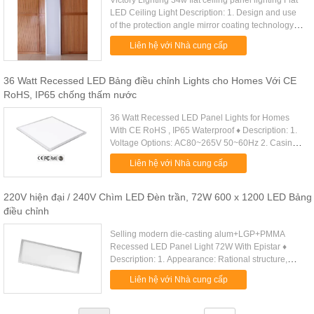
Victory Lighting 34w flat ceiling panel lighting Flat
LED Ceiling Light Description: 1. Design and use
of the protection angle mirror coating technology to
achieve the effect of anti-glare, can effectively ...
Liên hệ với Nhà cung cấp
36 Watt Recessed LED Bảng điều chỉnh Lights cho Homes Với CE
RoHS, IP65 chống thấm nước
36 Watt Recessed LED Panel Lights for Homes
With CE RoHS , IP65 Waterproof ♦ Description: 1.
Voltage Options: AC80~265V 50~60Hz 2. Casing
Material: Acrylic/6063Aluminum 3. Power
Liên hệ với Nhà cung cấp
consumption of LEDs: (W): 36W . ...
220V hiện đại / 240V Chìm LED Đèn trần, 72W 600 x 1200 LED Bảng
điều chỉnh
Selling modern die-casting alum+LGP+PMMA
Recessed LED Panel Light 72W With Epistar ♦
Description: 1. Appearance: Rational structure,
modern design, scientific design of heat dissipation
Liên hệ với Nhà cung cấp
and optics. High-level ....