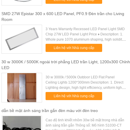
LED,Constant current ......
SMD 27W Epistar 300 x 600 LED Panel, PF0.9 Đèn trần cho Living
Room
3 Years Warranty Recessed LED Panel Light SMD
Chip 27W LED Panel Light Price ♦ Description: 1.
Whole pure 1070 aluminum shaping, high solidity
and long lifespan. 2. Illumination of the lamp is
Liên hệ với Nhà cung cấp
designed to meet ...
30 w 3000K / 5000K ngoài trời phẳng LED trần Light, 1200x300 Chỉnh
LED
30 w 3000k / 5000k Outdoor LED Flat Panel
Ceiling Lights 1200*300mm Description: 1. Direct
Lighting design, high light efficiency, uniform light
output; 2. Convenient installation, erection,
Liên hệ với Nhà cung cấp
embedded, surface ....
dẫn bề mặt ánh sáng trần gắn đèn màu với đèn treo
Cao độ tinh khiết nhôm 30w bề mặt trong nhà dẫn
ánh sáng trần gắn Thông số: Mô hình S1030-CT