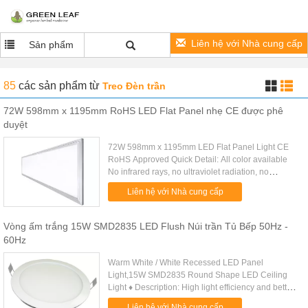
Liên hệ với Nhà cung cấp
Sản phẩm
85
các sản phẩm
từ
Treo Đèn trần
72W 598mm x 1195mm RoHS LED Flat Panel nhẹ CE được phê
duyệt
72W 598mm x 1195mm LED Flat Panel Light CE
RoHS Approved Quick Detail: All color available
No infrared rays, no ultraviolet radiation, no
thermal effect Super energy saving as 70% Instant
Liên hệ với Nhà cung cấp
start, no flickering, ...
Vòng ấm trắng 15W SMD2835 LED Flush Núi trần Tủ Bếp 50Hz -
60Hz
Warm White / White Recessed LED Panel
Light,15W SMD2835 Round Shape LED Ceiling
Light ♦ Description: High light efficiency and better
lighting uniformity by adopting high - performance
Liên hệ với Nhà cung cấp