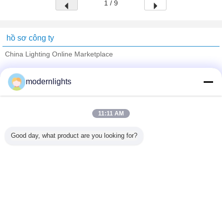
1 / 9
hồ sơ công ty
China Lighting Online Marketplace
Nhà cung cấp xác nhận
modernlights
Trust Seal
Verified Suplier
11:11 AM
Nhà
Good day, what product are you looking for?
Tất cả sản phẩm
Về chúng tôi
Liên hệ với chúng tôi
Yêu cầu báo giá