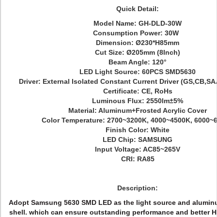
Quick Detail:
Model Name:
GH-DLD-30W
Consumption Power: 30W
Dimension: Ø
230*H85mm
Cut Size: Ø205mm
(8Inch)
Beam Angle: 120°
LED Light Source: 60PCS SMD5630
Driver: External Isolated Const
ant Current Driver (GS,CB,S
Certificate: CE, RoHs
Luminous Flux: 2550
lm±5%
Material: Aluminum+Frosted Acrylic Cover
Color Temperature: 2700~3200K, 4000~4500K, 6000~
Finish Color:
White
LED Chip:
SAMSUNG
Input Voltage: AC85~265V
CRI: RA85
Description:
Adopt Samsung 5630 SMD LED as the light source and aluminum
shell. which can ensure outstanding performance and better H