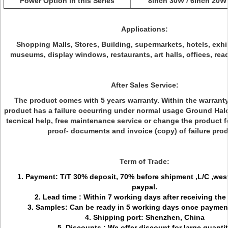
Power Option in this Series
8inch 30W / 6inch 20W
Applications:
Shopping Malls, Stores, Building, supermarkets, hotels, exhi
museums, display windows, restaurants, art halls, offices, rea
After Sales Service:
The product comes with 5 years warranty. Within the warranty 
product has a failure occurring under normal usage Ground Halo 
tecnical help, free maintenance service or change the product 
proof- documents and invoice (copy) of failure prod
Term of Trade:
1. Payment: T/T 30% deposit, 70% before shipment ,L/C ,wes
paypal.
2. Lead time : Within 7 working days after receiving the
3. Samples: Can be ready in 5 working days once paymen
4. Shipping port: Shenzhen, China
5. Discounts : We offer discount for large quanti