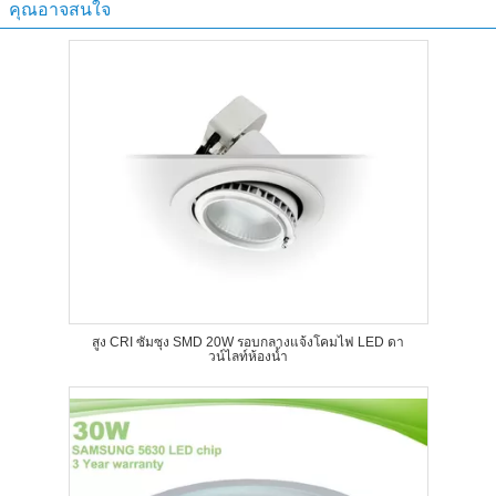
คุณอาจสนใจ
สูง CRI ซัมซุง SMD 20W รอบกลางแจ้งโคมไฟ LED ดา
วน์ไลท์ห้องน้ำ