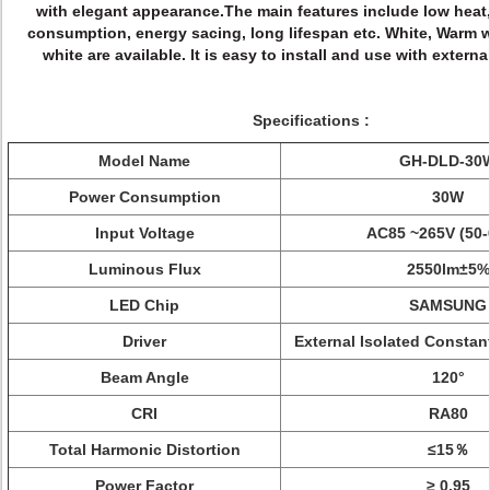
with elegant appearance.
The main features include low heat
consumption, energy sacing, long lifespan etc. White, Warm 
white are available. lt is easy to install and use with externa
Specifications :
Model Name
GH-DLD-30
Power Consumption
30W
Input Voltage
AC85 ~265V (50-
Luminous Flux
2550
lm±5%
LED Chip
SAMSUNG
Driver
External Isolated Constant
Beam Angle
120°
CRI
RA80
Total Harmonic Distortion
≤15％
Power Factor
≥ 0.95