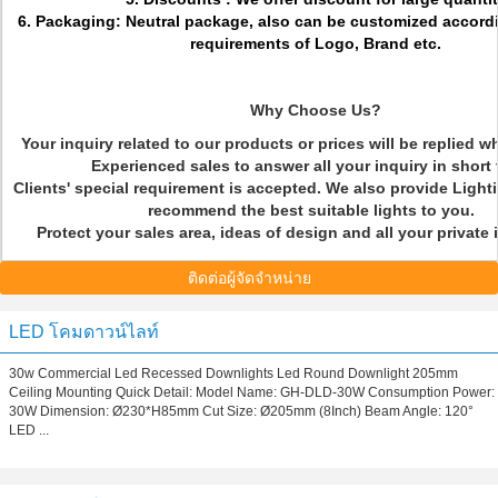
6. Packaging: Neutral package, also can be customized accord
requirements of Logo, Brand etc.
Why Choose Us?
Your inquiry related to our products or prices will be replied w
Experienced sales to answer all your inquiry in short
Clients' special requirement is accepted. We also provide Light
recommend the best suitable lights to you.
Protect your sales area, ideas of design and all your private
ติดต่อผู้จัดจำหน่าย
LED โคมดาวน์ไลท์
30w Commercial Led Recessed Downlights Led Round Downlight 205mm
Ceiling Mounting Quick Detail: Model Name: GH-DLD-30W Consumption Power:
30W Dimension: Ø230*H85mm Cut Size: Ø205mm (8Inch) Beam Angle: 120°
LED ...