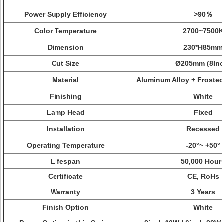
Power Supply Efficiency
>90％
Color Temperature
2700~7500
Dimension
230*H85m
Cut Size
Ø205mm
(8In
Material
Aluminum Alloy +
Frosted
Finishing
White
Lamp Head
Fixed
Installation
Recessed
Operating Temperature
-20°~ +50°
Lifespan
50,000 Hour
Certificate
CE, RoHs
Warranty
3 Years
Finish Option
White