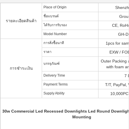
Place of Origin
Shenzh
ชื่อแบรนด์
Grou
รายละเอียดสินค้า
ได้รับการรับรอง
CE, RoHs
Model Number
GH-D
การสั่งซื้อนาที
1pcs for samp
ราคา
EXW / FOB
Outer Packing 
บรรจุภัณฑ์
with foam a
การชำระเงิน
Delivery Time
7 
Payment Terms
T/T, PayPal,
Supply Ability
10,000PC
30w Commercial Led Recessed Downlights Led Round Downligh
Mounting