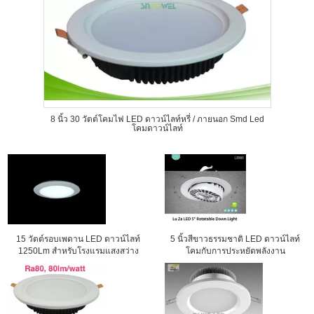
8 นิ้ว 30 วัตต์โคมไฟ LED ดาวน์ไลท์หรี่ / ภายนอก Smd Led
โคมดาวน์ไลท์
15 วัตต์รอบเพดาน LED ดาวน์ไลท์
5 นิ้วสีขาวธรรมชาติ LED ดาวน์ไลท์
1250Lm สำหรับโรงแรมแสงสว่าง
โคมกับการประหยัดพลังงาน