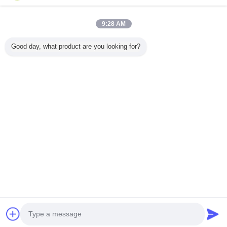
9:28 AM
บ้าน
Good day, what product are you looking for?
ผลิตภัณฑ์ทั้งหมด
เกี่ยวกับเรา
ติดต่อเรา
ขอใบเสนอราคา
เปลี่ยนภาษา
เว็บไซต์เต็มรูปแบบ
Copyright © 2015 - 2025 modernhanginglights.com.
All rights reserved.
Developed by
ECER