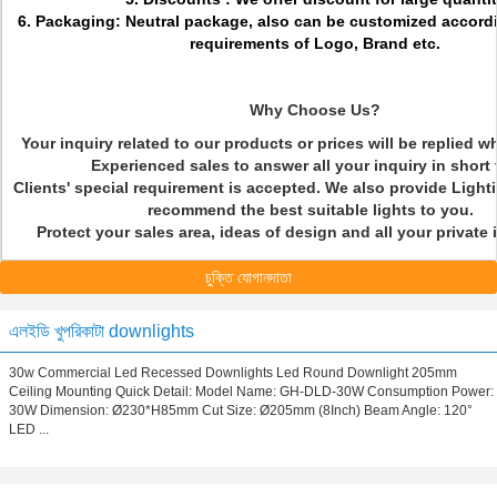
6. Packaging: Neutral package, also can be customized accord
requirements of Logo, Brand etc.
Why Choose Us?
Your inquiry related to our products or prices will be replied w
Experienced sales to answer all your inquiry in short
Clients' special requirement is accepted. We also provide Light
recommend the best suitable lights to you.
Protect your sales area, ideas of design and all your private
চুক্তি যোগানদাতা
এলইডি খুপরিকাটা downlights
30w Commercial Led Recessed Downlights Led Round Downlight 205mm
Ceiling Mounting Quick Detail: Model Name: GH-DLD-30W Consumption Power:
30W Dimension: Ø230*H85mm Cut Size: Ø205mm (8Inch) Beam Angle: 120°
LED ...