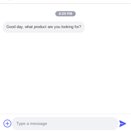
8:09 PM
বাড়ি
Good day, what product are you looking for?
সব পণ্য
আমাদের সম্পর্কে
আমাদের সাথে যোগাযোগ করুন
উদ্ধৃতির জন্য আবেদন
ভাষা পরিবর্তন করুন
সম্পূর্ণ সাইট
Copyright © 2015 - 2026 China Lighting Online Marketplace.
All rights reserved.
Developed by
ECER