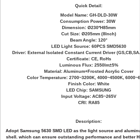
Quick Detail:
Model Name:
GH-DLD-30W
Consumption Power: 30W
Dimension: Ø
230*H85mm
Cut Size: Ø205mm
(8Inch)
Beam Angle: 120°
LED Light Source: 60PCS SMD5630
Driver: External Isolated Const
ant Current Driver (GS,CB,S
Certificate: CE, RoHs
Luminous Flux: 2550
lm±5%
Material: Aluminum+Frosted Acrylic Cover
Color Temperature: 2700~3200K, 4000~4500K, 6000~
Finish Color:
White
LED Chip:
SAMSUNG
Input Voltage: AC85~265V
CRI: RA85
Description:
Adopt Samsung 5630 SMD LED as the light source and aluminum
shell. which can ensure outstanding performance and better H