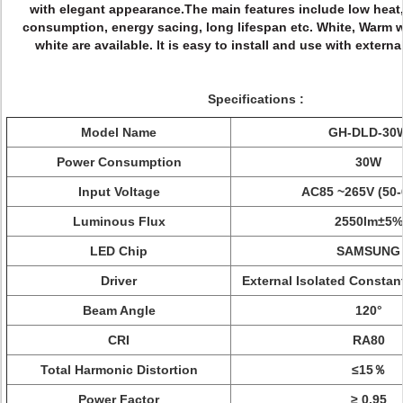
with elegant appearance.
The main features include low heat
consumption, energy sacing, long lifespan etc. White, Warm 
white are available. lt is easy to install and use with externa
Specifications :
Model Name
GH-DLD-30
Power Consumption
30W
Input Voltage
AC85 ~265V (50-
Luminous Flux
2550
lm±5%
LED Chip
SAMSUNG
Driver
External Isolated Constant
Beam Angle
120°
CRI
RA80
Total Harmonic Distortion
≤15％
Power Factor
≥ 0.95