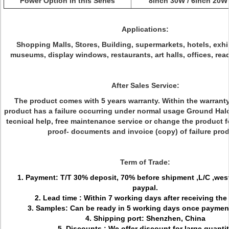
Power Option in this Series
8inch 30W / 6inch 20W
Applications:
Shopping Malls, Stores, Building, supermarkets, hotels, exhi
museums, display windows, restaurants, art halls, offices, rea
After Sales Service:
The product comes with 5 years warranty. Within the warranty 
product has a failure occurring under normal usage Ground Halo 
tecnical help, free maintenance service or change the product 
proof- documents and invoice (copy) of failure prod
Term of Trade:
1. Payment: T/T 30% deposit, 70% before shipment ,L/C ,wes
paypal.
2. Lead time : Within 7 working days after receiving the
3. Samples: Can be ready in 5 working days once paymen
4. Shipping port: Shenzhen, China
5. Discounts : We offer discount for large quanti