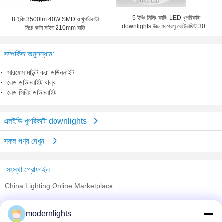
5 ইঞ্চি সিলিং কাটিং LED খুপরিকাটা
8 ইঞ্চি 3500lm 40W SMD ও খুপরিকাটা
downlights উচ্চ ফলপ্রসু রেট্রোফিট 30W
নিচে কাটা সাইড 210mm বাতি
সিএফএল
সম্পর্কিত অনুসন্ধান:
সারফেস মাউন্ট করা ডাউনলাইট
লেড ডাউনলাইট বাল্ব
লেড সিলিং ডাউনলাইট
এলইডি খুপরিকাটা downlights
সকল পণ্য দেখুন
সংস্থা প্রোফাইল
China Lighting Online Marketplace
যাচাইকৃত সরবরাহকারী
modernlights
Trust Seal
Verified Suplier