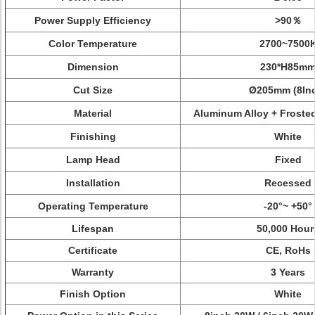
Power Supply Efficiency
>90％
Color Temperature
2700~7500
Dimension
230*H85m
Cut Size
Ø205mm
(8In
Material
Aluminum Alloy +
Frosted
Finishing
White
Lamp Head
Fixed
Installation
Recessed
Operating Temperature
-20°~ +50°
Lifespan
50,000 Hour
Certificate
CE, RoHs
Warranty
3 Years
Finish Option
White