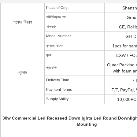
Place of Origin
Shenzh
পরিচিতিমুলক নাম
Grou
পণ্যের বিবরণ
সাক্ষ্যদান
CE, RoHs
Model Number
GH-D
ন্যূনতম আদেশ
1pcs for samp
মূল্য
EXW / FOB
Outer Packing 
প্যাকেজিং
with foam a
প্রদান
Delivery Time
7 
Payment Terms
T/T, PayPal,
Supply Ability
10,000PC
30w Commercial Led Recessed Downlights Led Round Downligh
Mounting