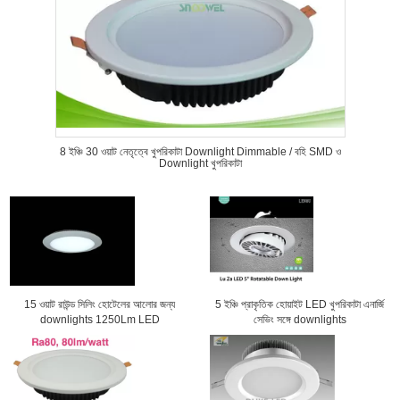
8 ইঞ্চি 30 ওয়াট নেতৃত্বে খুপরিকাটা Downlight Dimmable / বহি SMD ও
Downlight খুপরিকাটা
15 ওয়াট রাউন্ড সিলিং হোটেলের আলোর জন্য
5 ইঞ্চি প্রাকৃতিক হোয়াইট LED খুপরিকাটা এনার্জি
downlights 1250Lm LED
সেভিং সঙ্গে downlights