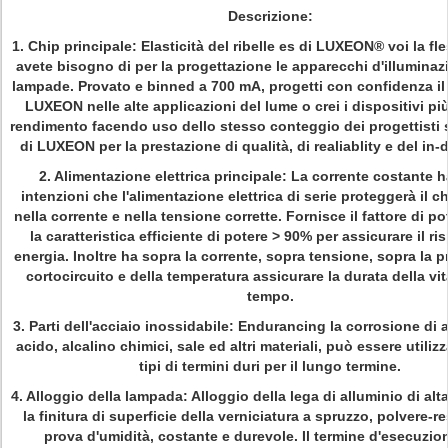
Descrizione
:
1. Chip principale: Elasticità del ribelle es di LUXEON® voi la fle
avete bisogno di per la progettazione le apparecchi d'illuminaz
lampade. Provato e binned a 700 mA, progetti con confidenza il r
LUXEON nelle alte applicazioni del lume o crei i dispositivi pi
rendimento facendo uso dello stesso conteggio dei progettisti s
di LUXEON per la prestazione di qualità, di realiablity e del in-
2. Alimentazione elettrica principale: La corrente costante 
intenzioni che l'alimentazione elettrica di serie proteggerà il c
nella corrente e nella tensione corrette. Fornisce il fattore di p
la caratteristica efficiente di potere > 90% per assicurare il ri
energia. Inoltre ha sopra la corrente, sopra tensione, sopra la p
cortocircuito e della temperatura assicurare la durata della vi
tempo.
3. Parti dell'acciaio inossidabile: Endurancing la corrosione di a
acido, alcalino chimici, sale ed altri materiali, può essere utilizza
tipi di termini duri per il lungo termine.
4. Alloggio della lampada: Alloggio della lega di alluminio di alt
la finitura di superficie della verniciatura a spruzzo, polvere-re
prova d'umidità, costante e durevole. Il termine d'esecuzio