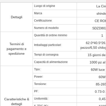
Luogo di origine
La Ci
Marca
shind
Dettagli
Certificazione
CE RO
Numero di modello
SDZD80
Quantità di ordine minimo
1
62.0*40.5*26
Termini di
Imballaggi particolari
pezzo/6,50 chil
pagamento e
spedizione
Tempi di consegna
15 giorni de
Capacità di alimentazione
1000 pz a
Tipo:
60W luce d
Power:
60W
Tensione:
85-26
PF:
0.73-0
Uniformità:
0,45
Caratteristiche &
dettagli