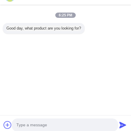
6:25 PM
Casa
Good day, what product are you looking for?
Tutti i prodotti
Circa noi
Contattaci
Richiedere un preventivo
Cambi la lingua
Sito pieno
Copyright © 2015 - 2025 modernhanginglights.com.
All rights reserved.
Developed by
ECER