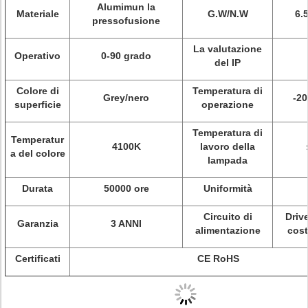
Alumimun la
Materiale
G.W/N.W
6.
pressofusione
La valutazione
Operativo
0-90 grado
del IP
Colore di
Temperatura di
Grey/nero
-2
superficie
operazione
Temperatura di
Temperatur
4100K
lavoro della
a del colore
lampada
Durata
50000 ore
Uniformità
Circuito di
Driv
Garanzia
3 ANNI
alimentazione
cost
Certificati
CE RoHS