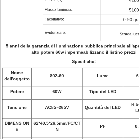
IL TDC (K):
4100
Flusso luminoso:
5100
Facoltativo:
0-90 gr
Evidenziare:
Strada luc
5 anni della garanzia di iluminazione pubblica principale all'ap
alto potere 60w impermeabilizzano il listino prezzi
Specifiche:
Nome
802-60
Lume
6
dell'oggetto
Potere
60W
Tipo del LED
Rib
Tensione
AC85~265V
Quantità del LED
L
DIMENSION
62*40.5*26.5mm/PC/CT
PF
0
E
N