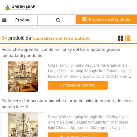
Fornitore del contatto
Prodotti
34
prodotti
da
Candeliere del ferro battuto
Vetro che appende i candelieri funky del ferro battuto, grande
lampada di pendente
Glass Hanging Funky Wrought Iron Chandeliers ,
Large Pendant Lamp Wrought Iron Pendant light 9
heads Silver ground w/ gold painting for Dining-
room light Living room light bedroom light &
Fornitore del contatto
Corridor light. ...
Plafoniere d'attaccatura bianche d'argento stile americane, del ferro
battuto luce 3
Silver White Hanging Wrought Iron Ceiling Lights
American Style , 3 Light Wrought Iron chandelier
light 3 heads light source Silver ground w/ gold
painting for Dining-room light Living room light
Fornitore del contatto