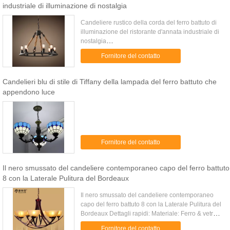
industriale di illuminazione di nostalgia
Candeliere rustico della corda del ferro battuto di
illuminazione del ristorante d'annata industriale di
nostalgia
Applicazione:Hotel/domestico/casa/ufficio/ristorante/d
Fornitore del contatto
di banchetto/salone...
Candelieri blu di stile di Tiffany della lampada del ferro battuto che
appendono luce
Fornitore del contatto
Il nero smussato del candeliere contemporaneo capo del ferro battuto
8 con la Laterale Pulitura del Bordeaux
Il nero smussato del candeliere contemporaneo
capo del ferro battuto 8 con la Laterale Pulitura del
Bordeaux Dettagli rapidi: Materiale: Ferro & vetro
Dimensione: Diametro: 90cm (da sinistro alla
Fornitore del contatto