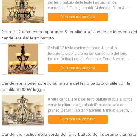
del ferro battuto delle teste tradizionali del
candeliere 9 Dettagli rapidi: Materiale: Ferro &
vetro Diametro della lampada: 92CM (da sinistra a
Fornitore del contatto
destra, misura ...
2 strati 12 teste contemporanee & tonalità tradizionale della crema del
candeliere del ferro battuto
2 strati 12 teste contemporanee & tonalità
tradizionale della crema del candeliere del ferro
battuto Dettagli rapidi: Materiale: Ferro & vetro
Dimensione: Diametro: 98cm (da sinistro alla
Fornitore del contatto
destra più lontana), ...
Candeliere moderno/retro su misura del ferro battuto di stile con le
tonalità 8 800W leggeri
Il retro candeliere 8 del ferro battuto di stile si dirige
verso la pittura d'argento dell'oro della sala da
pranzo Dettagli rapidi: Materiale: Metallo & vetro
Dimensione: Diametro della lampada: 90CM,
Fornitore del contatto
altezza ...
Candeliere rustico della corda del ferro battuto del ristorante d'annata