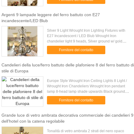
bedroom light ...
Argenti 9 lampade leggere del ferro battuto con E27
incandescente/LED Blub
Silver 9 Light Wrought Iron Lighting Fixtures with
E27 Incandescent / LED Blub Wrought Iron
chandelier light 9 heads, Silver ground w/ gold
painting for Dining-room lamp Living room lamp
Fornitore del contatto
bedroom lamp & Corridor ...
Candelieri della luce/ferro battuto delle plafoniere 8 del ferro battuto di
stile di Europa
Europe Style Wrought Iron Ceiling Lights 8 Light /
Wrought Iron Chandeliers Wrought Iron pendant
lamp 8-head lamp shade upwards Black ground w/
Bordeaux side-wiping lamp body simple style for
Fornitore del contatto
Dining-room light, ...
Grande luce di vetro ambrata decorativa commerciale dei candelieri 9
dell'hotel con la catena regolabile
Tonalità di vetro ambrata 2 strati del nero opaco