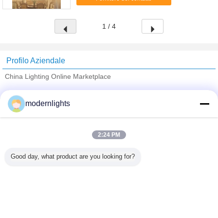
destra più ...
1 / 4
Profilo Aziendale
China Lighting Online Marketplace
Fornitori Verified
modernlights
Trust Seal
Verified Suplier
2:24 PM
Casa
Good day, what product are you looking for?
Tutti i prodotti
Circa noi
Contattaci
Richiedere un preventivo