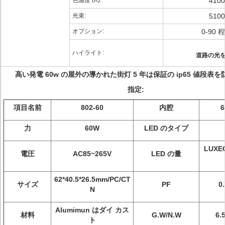
色温度 (K):
4100
光束:
5100
オプション:
0-90 
ハイライト:
道路の光
高い発電 60w の屋外の導かれた街灯 5 年は保証の ip65 値段表
指定:
項目名前
802-60
内腔
6
力
60W
LED のタイプ
LUX
電圧
AC85~265V
LED の量
62*40.5*26.5mm/PC/CT
サイズ
PF
0
N
Alumimun はダイ カス
材料
G.W/N.W
6.
ト