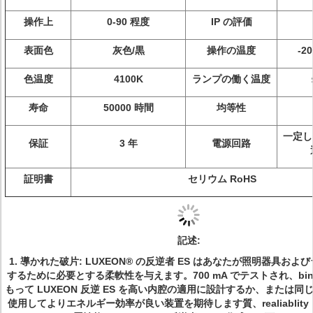
操作上
0-90 程度
IP の評価
表面色
灰色/黒
操作の温度
-2
色温度
4100K
ランプの働く温度
寿命
50000 時間
均等性
一定し
保証
3 年
電源回路
証明書
セリウム RoHS
記述
:
1. 導かれた破片: LUXEON® の反逆者 ES はあなたが照明器具およ
するために必要とする柔軟性を与えます。700 mA でテストされ、bin
もって LUXEON 反逆 ES を高い内腔の適用に設計するか、または同
使用してよりエネルギー効率が良い装置を期待します質、realiablity