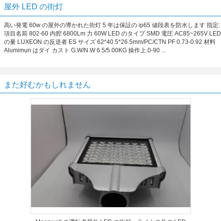
屋外 LED の街灯
高い発電 60w の屋外の導かれた街灯 5 年は保証の ip65 値段表を防水します 指定:
項目名前 802-60 内腔 6800Lm 力 60W LED のタイプ SMD 電圧 AC85~265V LED
の量 LUXEON の反逆者 ES サイズ 62*40.5*26.5mm/PC/CTN PF 0.73-0.92 材料
Alumimun はダイ カスト G.W/N.W 6.5/5.00KG 操作上 0-90 ...
また好むかもしれません