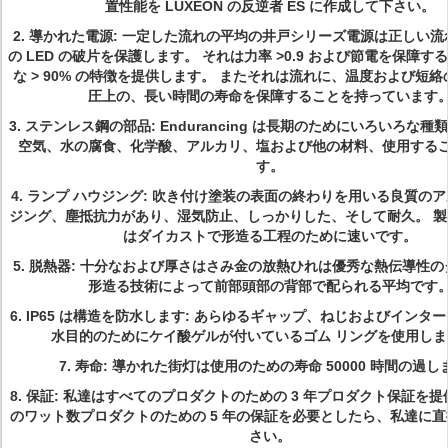
置性能を LUXEON の反逆者 ES に作成して下さい。
2. 導かれた電源: 一定した流れの平均の井戸シリーズ電源は正しい
の LED の破片を保護します。 それは力率 >0.9 および節電を保障
な > 90% の特徴を提供します。 またそれは流れに、温度および短
圧上の、長い時間の寿命を保障することを持っています
3. ステンレス鋼の部品: Endurancing は長期のためにいろいろな
空気、水の腐食、化学酸、アルカリ、塩および他の材料、使用する
す。
4. ランプ ハウジング: 吹き付け塗装の表面の終わりを用いる良質の
ジング、塵抵抗力があり、湿気防止、しっかりした、そして耐久。 
はダイカストで形造る工程のために速いです。
5. 脱熱器: 十分なおよび厚さはさみ金の放熱ひれは優秀な熱伝導性
形造る技術によって前部頭部の背部で配られる平均です
6. IP65 は構造を防水します: あらゆるギャップ、ねじおよびインタ
水目的のためにケイ酸ゲルが付いているゴム リングを使用しま
7. 寿命: 導かれた街灯は使用のための寿命 50000 時間の過し
8. 保証: 私達はすべてのプロダクトのための 3 年プロダクト保証を提
のワット数プロダクトのための 5 年の保証を必要としたら、私達に
さい。