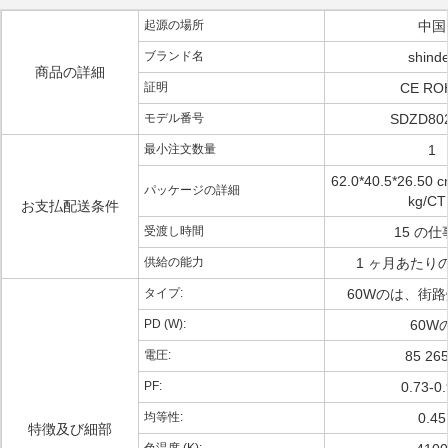
起源の場所
中国
ブランド名
shind
商品の詳細
証明
CE RO
モデル番号
SDZD80
最小注文数量
1
62.0*40.5*26.50 
パッケージの詳細
kg/CT
お支払配送条件
受渡し時間
15 の仕
供給の能力
1 ヶ月あたりの 
タイプ:
60Wのは、街
PD (W):
60W
電圧:
85 26
PF:
0.73-0
均等性:
0.45
特徴及び細部