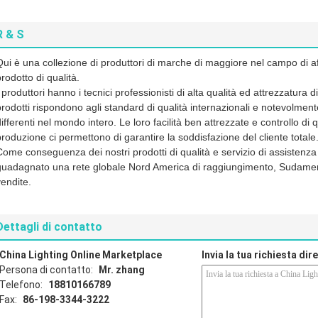
R & S
Qui è una collezione di produttori di marche di maggiore nel campo di aff
rodotto di qualità.
I produttori hanno i tecnici professionisti di alta qualità ed attrezzatur
prodotti rispondono agli standard di qualità internazionali e notevolment
ifferenti nel mondo intero. Le loro facilità ben attrezzate e controllo di qu
produzione ci permettono di garantire la soddisfazione del cliente totale
Come conseguenza dei nostri prodotti di qualità e servizio di assistenza
guadagnato una rete globale Nord America di raggiungimento, Sudamer
vendite.
Dettagli di contatto
China Lighting Online Marketplace
Invia la tua richiesta di
Persona di contatto:
Mr. zhang
Telefono:
18810166789
Fax:
86-198-3344-3222