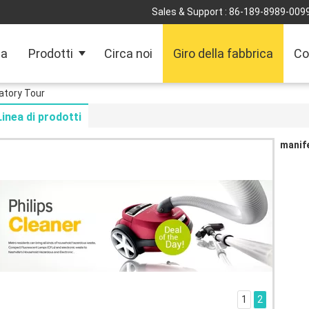
Sales & Support :
86-189-8989-009
sa
Prodotti
Circa noi
Giro della fabbrica
Co
atory Tour
Linea di prodotti
manif
1
2