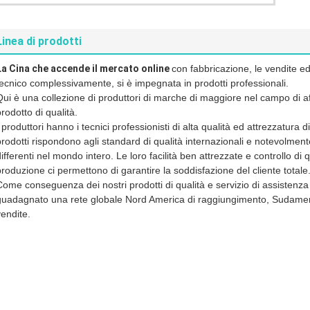
molla del prodotto
manifestazione dolce
Linea di prodotti
La Cina che accende il mercato online
con fabbricazione, le vendite ed 
tecnico complessivamente, si è impegnata in prodotti professionali.
Qui è una collezione di produttori di marche di maggiore nel campo di aff
rodotto di qualità.
I produttori hanno i tecnici professionisti di alta qualità ed attrezzatur
prodotti rispondono agli standard di qualità internazionali e notevolment
ifferenti nel mondo intero. Le loro facilità ben attrezzate e controllo di qu
produzione ci permettono di garantire la soddisfazione del cliente totale
Come conseguenza dei nostri prodotti di qualità e servizio di assistenza
guadagnato una rete globale Nord America di raggiungimento, Sudamer
vendite.