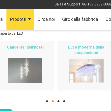
Sales & Support :
86-189-8989-009
sa
Prodotti
Circa noi
Giro della fabbrica
Co
l'aperto del LED
Candelieri dell'hotel
Luce moderna della
sospensione
hd
hd
hd
hd