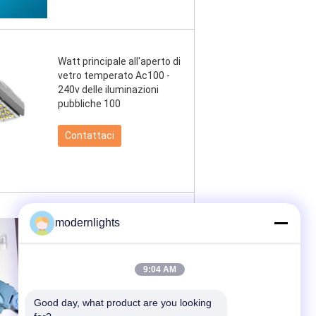
Watt principale all'aperto di
vetro temperato Ac100 -
240v delle iluminazioni
pubbliche 100
Contattaci
modernlights
Lotto regolabile del parco
dell'angolo d'apertura/lume
85 iluminazioni pubbliche
all'aperto del LED alto - 265v
9:04 AM
Contattaci
Good day, what product are you looking 