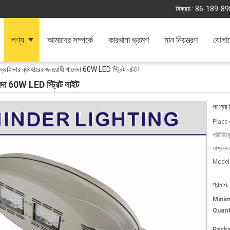
বিক্রয় :
86-189-89
পণ্য
আমাদের সম্পর্কে
কারখানা ভ্রমণ
মান নিয়ন্ত্রণ
যোগা
ি ড্রাইভার ব্যবহারের জলরোধী খালেদা 60W LED স্ট্রিট লাইট
ালেদা 60W LED স্ট্রিট লাইট
পণ্যের 
Place 
পরিচিতিম
সাক্ষ্যদান
Model
প্রদান:
Mini
Quant
Packa