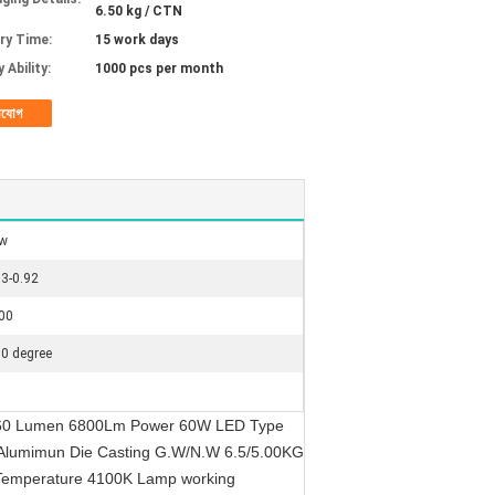
6.50 kg / CTN
ery Time:
15 work days
 Ability:
1000 pcs per month
াযোগ
w
73-0.92
00
90 degree
 802-60 Lumen 6800Lm Power 60W LED Type
Alumimun Die Casting G.W/N.W 6.5/5.00KG
 Temperature 4100K Lamp working