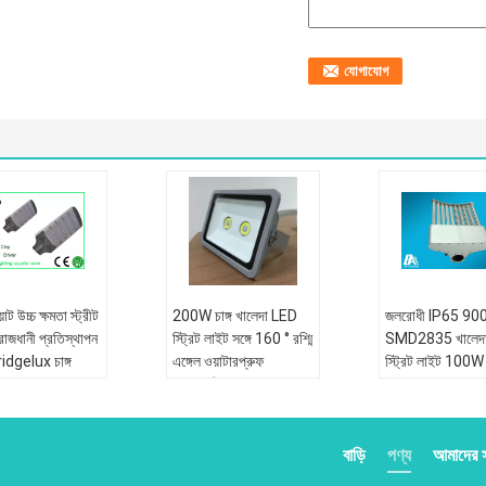
ট উচ্চ ক্ষমতা স্ট্রীট
200W চাঙ্গ খালেদা LED
জলরোধী IP65 90
াজধানী প্রতিস্থাপন
স্ট্রিট লাইট সঙ্গে 160 ° রশ্মি
SMD2835 খালেদ
ridgelux চাঙ্গ
এঙ্গেল ওয়াটারপ্রুফ
স্ট্রিট লাইট 100
নেতৃত্বাধীন বন্যা লাইট
~ 60Hz
বাড়ি
পণ্য
আমাদের সম