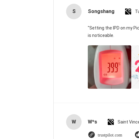
S
Songshang
T
"Setting the IPD on my P
is noticeable.
W
W*s
trustpilot.com