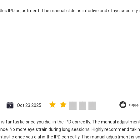
dles IPD adjustment. The manual slider is intuitive and stays securely in
Oct 23.2025
সহায়ক
ty is fantastic once you dial in the IPD correctly. The manual adjustme
ence. No more eye strain during long sessions. Highly recommend taking
 fantastic once you dial in the IPD correctly. The manual adjustment is