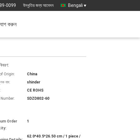
89-0099
উদ্ধৃতির জন্য আবেদন
Bengali
যোগ করুন
বিবরণ:
of Origin:
China
ুলক নাম:
shinder
:
CE ROHS
 Number:
SDZD802-60
mum Order
1
ity:
62.0*40.5*26.50 cm / 1 piece /
ging Details: