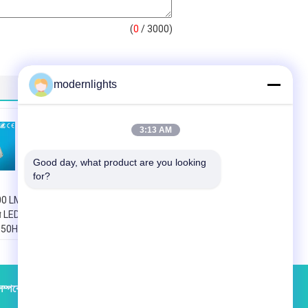
(
0
/ 3000)
modernlights
3:13 AM
Good day, what product are you looking 
for?
00 LM
উচ্চ ফলপ্রসু প্রাকৃতিক
া LED
হোয়াইট চাঙ্গ খালেদা LED
W 50Hz
স্ট্রিট লাইট 250W LED
Floodlight
্পর্কে
কারখানা ভ্রমণ
পরিচিতি
সাইট ম্যাপ