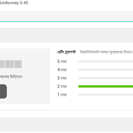
niformity 0.45
রেটিং স্ন্যাপশট
নিম্নলিখিতগুলি সমস্ত মূল্যায়নের বিতরণ
5 তারা
4 তারা
লোচনার ভিত্তিতে
3 তারা
2 তারা
1 তারা