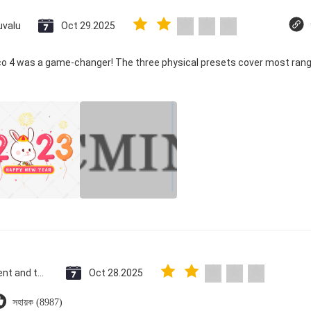
uvalu
Oct 29.2025
ico 4 was a game-changer! The three physical presets cover most rang
Saint Vincent and the Grenadines
Oct 28.2025
সহায়ক (8987)