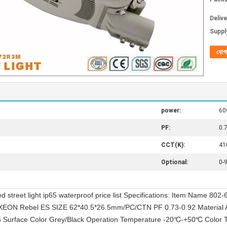
Deliv
Supply
যোগ
power:
60
PF:
0.
CCT(K):
41
Optional:
0-
ed street light ip65 waterproof price list Specifications: Item Name
EON Rebel ES SIZE 62*40.5*26.5mm/PC/CTN PF 0.73-0.92 Material 
P65 Surface Color Grey/Black Operation Temperature -20℃-+50℃ Color