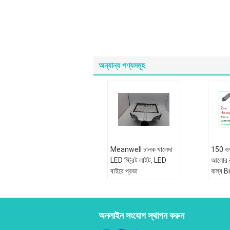
অন্যান্য পণ্যসমূহ
Meanwell চালক খালেদা
150 ওয়া
LED স্ট্রিট লাইট, LED
আলোর র
বাইরে প্রভা
বাল্ব B
অনলাইন সংযোগ স্থাপন করুন