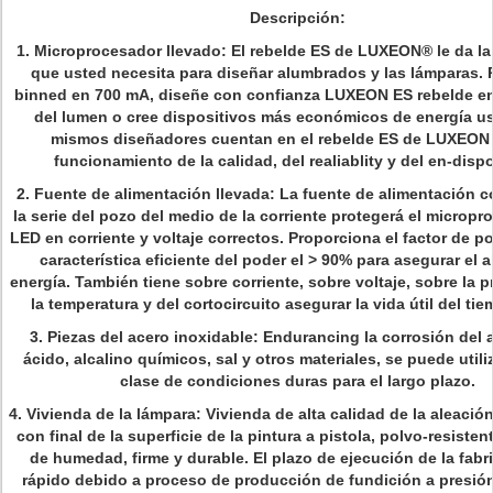
Descripción
:
1. Microprocesador llevado: El rebelde ES de LUXEON® le da la 
que usted necesita para diseñar alumbrados y las lámparas.
binned en 700 mA, diseñe con confianza LUXEON ES rebelde en
del lumen o cree dispositivos más económicos de energía u
mismos diseñadores cuentan en el rebelde ES de LUXEON 
funcionamiento de la calidad, del realiablity y del en-dispo
2. Fuente de alimentación llevada: La fuente de alimentación 
la serie del pozo del medio de la corriente protegerá el micropr
LED en corriente y voltaje correctos. Proporciona el factor de po
característica eficiente del poder el > 90% para asegurar el 
energía. También tiene sobre corriente, sobre voltaje, sobre la 
la temperatura y del cortocircuito asegurar la vida útil del tie
3. Piezas del acero inoxidable: Endurancing la corrosión del a
ácido, alcalino químicos, sal y otros materiales, se puede utili
clase de condiciones duras para el largo plazo.
4. Vivienda de la lámpara: Vivienda de alta calidad de la aleació
con final de la superficie de la pintura a pistola, polvo-resisten
de humedad, firme y durable. El plazo de ejecución de la fabr
rápido debido a proceso de producción de fundición a presión