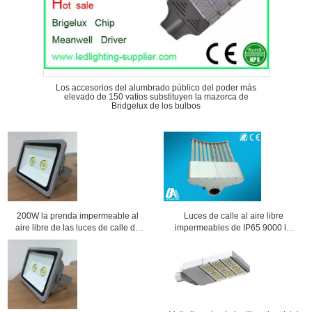
Los accesorios del alumbrado público del poder más
elevado de 150 vatios substituyen la mazorca de
Bridgelux de los bulbos
200W la prenda impermeable al
Luces de calle al aire libre
aire libre de las luces de calle de
impermeables de IP65 9000 lm
la MAZORCA LED llevó luces de
SMD2835 LED 100w 50Hz ~ 60Hz
inundación con ángulo de haz
160°