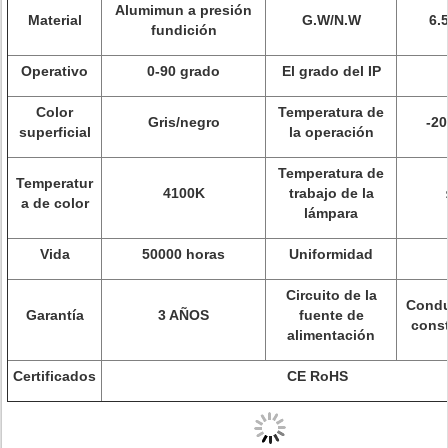
Alumimun a presión
Material
G.W/N.W
6.
fundición
Operativo
0-90 grado
El grado del IP
Color
Temperatura de
Gris/negro
-2
superficial
la operación
Temperatura de
Temperatur
4100K
trabajo de la
a de color
lámpara
Vida
50000 horas
Uniformidad
Circuito de la
Condu
Garantía
3 AÑOS
fuente de
const
alimentación
Certificados
CE RoHS