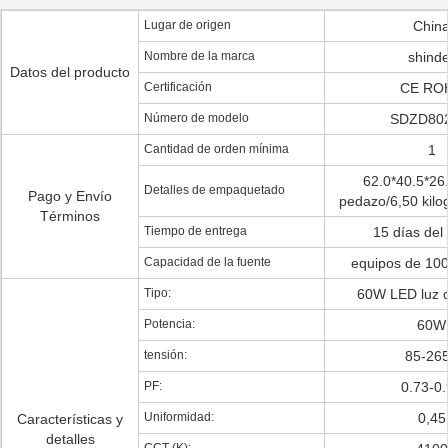
Lugar de origen
Chin
Nombre de la marca
shind
Datos del producto
Certificación
CE RO
Número de modelo
SDZD80
Cantidad de orden mínima
1
62.0*40.5*26
Detalles de empaquetado
Pago y Envío
pedazo/6,50 kil
Términos
Tiempo de entrega
15 días del 
Capacidad de la fuente
equipos de 10
Tipo:
60W LED luz de
Potencia:
60W
tensión:
85-26
PF:
0.73-0
Uniformidad:
0,45
Características y
detalles