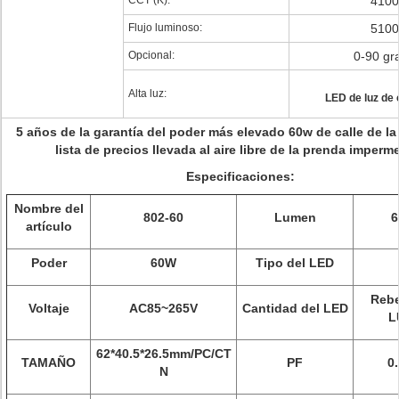
CCT (K):
4100
Flujo luminoso:
5100
Opcional:
0-90 gr
Alta luz:
LED de luz de 
5 años de la garantía del poder más elevado 60w de calle de la 
lista de precios llevada al aire libre de la prenda imperm
Especificaciones:
Nombre del
802-60
Lumen
6
artículo
Poder
60W
Tipo del LED
Rebe
Voltaje
AC85~265V
Cantidad del LED
L
62*40.5*26.5mm/PC/CT
TAMAÑO
PF
0
N