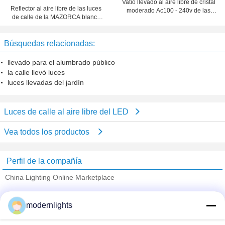
Vatio llevado al aire libre de cristal
Reflector al aire libre de las luces
moderado Ac100 - 240v de las
de calle de la MAZORCA blanca
luces de calle 100
natural LED de la eficacia alta
250w LED
Búsquedas relacionadas:
llevado para el alumbrado público
la calle llevó luces
luces llevadas del jardín
Luces de calle al aire libre del LED
Vea todos los productos
Perfil de la compañía
China Lighting Online Marketplace
proveedores calificados
modernlights
Trust Seal
Verified Suplier