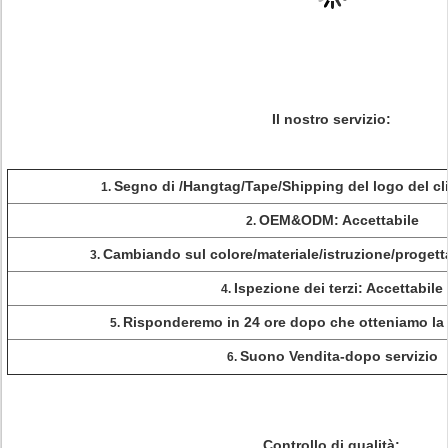
Il nostro servizio:
Segno di /Hangtag/Tape/Shipping del logo del cli
1.
OEM&ODM: Accettabile
2.
Cambiando sul colore/materiale/istruzione/progett
3.
Ispezione dei terzi: Accettabile
4.
Risponderemo in 24 ore dopo che otteniamo la 
5.
Suono Vendita-dopo servizio
6.
Controllo di qualità: