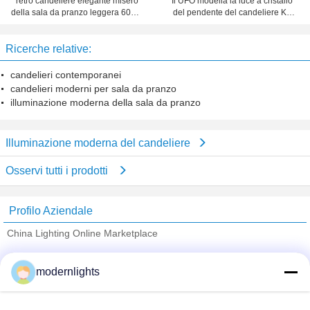
retro candeliere elegante misero
Il UFO modella la luce a cristallo
della sala da pranzo leggera 600W
del pendente del candeliere K9
6 per Antivari/caffetteria/villa
per sala da pranzo/hotel
Ricerche relative:
candelieri contemporanei
candelieri moderni per sala da pranzo
illuminazione moderna della sala da pranzo
Illuminazione moderna del candeliere
Osservi tutti i prodotti
Profilo Aziendale
China Lighting Online Marketplace
Fornitori Verified
modernlights
Trust Seal
Verified Suplier