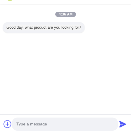
4:36 AM
خانه
Good day, what product are you looking for?
همه محصولات
دربارهی ما
تماس با ما
درخواست نقل قول
تغییر زبان
سایت کامل
Copyright © 2015 - 2025 modernhanginglights.com.
All rights reserved.
Developed by
ECER