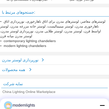
شیک لوستر برای نوار / کافی شاپ /
ویلا
جستجوهای مرتبط با:
لوسترهای معاصر، لوسترهای مدرن برای اتاق ناهارخوری، نورپردازی اتاق
ناهارخوری مدرن، لوستر مینیمالیست، لوستر خانه مزرعه مدرن، لوستر
اواسط قرن، لوستر مدرن، لوستر طلایی مدرن، نورپردازی لوستر مدرن،
لوستر مدرن میانه قرن
contemporary lighting chandeliers
modern lighting chandeliers
نورپردازی لوستر مدرن
همه محصولات
نمایه شرکت
China Lighting Online Marketplace
تامین کنندگان تایید شده
modernlights
Trust Seal
Verified Suplier