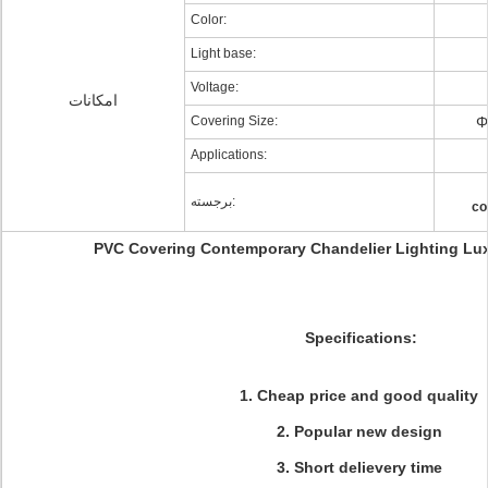
Color:
Light base:
Voltage:
امکانات
Covering Size:
Φ
Applications:
برجسته:
co
PVC Covering Contemporary Chandelier Lighting Lux
Specifications:
1. Cheap price and good quality
2. Popular new design
3. Short delievery time