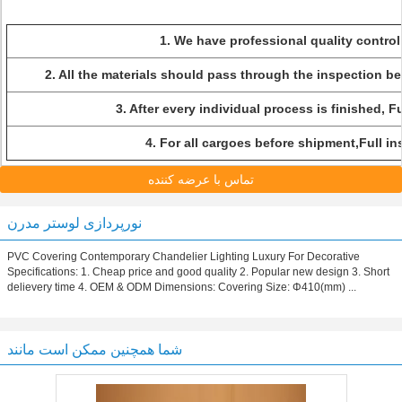
1. We have professional quality control
2. All the materials should pass through the inspection b
3. After every individual process is finished, F
4. For all cargoes before shipment,Full in
تماس با عرضه کننده
نورپردازی لوستر مدرن
PVC Covering Contemporary Chandelier Lighting Luxury For Decorative
Specifications: 1. Cheap price and good quality 2. Popular new design 3. Short
delievery time 4. OEM & ODM Dimensions: Covering Size: Φ410(mm) ...
شما همچنین ممکن است مانند