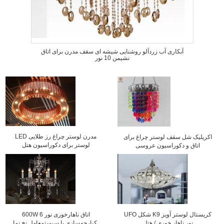
آبکاری آب زردآلو روشنایی شیشه ای سقف مدرن برای اتاق
نشیمن 10 نور
LED مدرن لوستر چراغ رز طلایی
اکریلیک شل سقف لوستر چراغ برای
لوستر برای دکوراسیون هتل
اتاق و دکوراسیون عروسی
UFO شکل K9 کریستال لوستر آویز
600W 6 اتاق ناهارخوری نور
نور ناهار خوری / هتل
یکپارچهسازی با سیستمعامل نخ نما