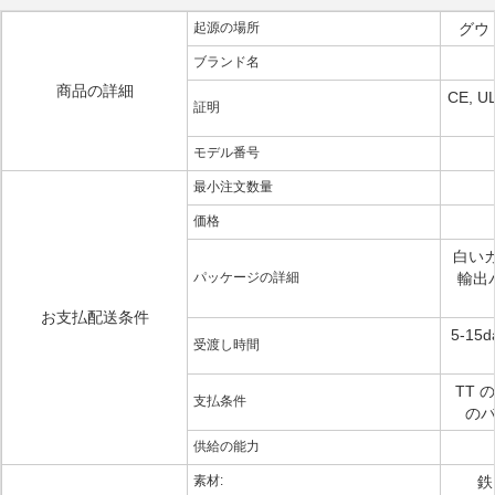
起源の場所
グウ
ブランド名
商品の詳細
CE, U
証明
モデル番号
最小注文数量
価格
白いカー
パッケージの詳細
輸出
お支払配送条件
5-1
受渡し時間
TT 
支払条件
のバ
供給の能力
素材:
鉄