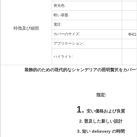
発光色:
軽い基盤:
電圧:
特徴及び細部
カバーのサイズ:
Φ4
アプリケーション:
ハイライト:
装飾的のための現代的なシャンデリアの照明贅沢をカバー
指定:
1.
安い価格および良質
2.
普及した新しい設計
3.
短い delievery の時間