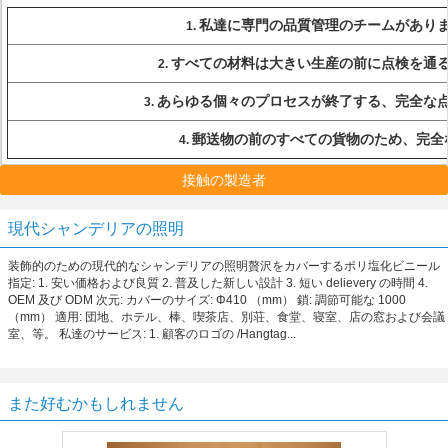
私達に専門の品質管理のチームがあり
1.
すべての材料は大きい生産の前に点検を通
2.
あらゆる個々のプロセスが終了する、完全な
3.
郵送物の前のすべての貨物のため、完全
4.
接触の製造者
現代シャンデリアの照明
装飾的のための現代的なシャンデリアの照明贅沢をカバーするポリ塩化ビニール
指定: 1. 安い価格および良質 2. 普及した新しい設計 3. 短い delievery の時間 4.
OEM 及び ODM 次元: カバーのサイズ: Φ410 （mm） 鎖: 調節可能な 1000
（mm） 適用: 団地、ホテル、棒、喫茶店、別荘、食堂、寝室、店の窓および会議
室、等。 私達のサービス: 1. 顧客のロゴの /Hangtag...
また好むかもしれません