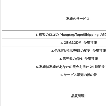
私達のサービス:
顧客のロゴの /Hangtag/Tape/Shipping 
1.
OEM&ODM: 受諾可能
2.
色/材料/指示/設計の変更: 受諾可能
3.
第三者の点検: 受諾可能
4.
私達は私達があなたの照会を得た 24 時間後
5.
サービス販売の後の音
6.
品質管理: