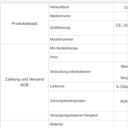
Herkunftsort
G
Markenname
Produktdetails
CE, U
Zertifizierung
Modellnummer
Min Bestellmenge
Preis
Wei
Verpackung Informationen
Ver
Zahlung und Versand
AGB
Lieferzeit
5-15d
Zahlungsbedingungen
Auf
Versorgungsmaterial-Fähigkeit
Material: