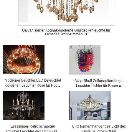
Galvanisierter Kognak-moderne Glasdeckenleuchte für
Licht des Wohnzimmer-10
Moderner Leuchter LED beleuchtet
Acryl-Shell-Zellenentfernungs-
goldenen Leuchter Rose für Hotel-
Leuchter-Lichter für Raum-u.
Dekoration
Hochzeits-Dekoration
Esszimmer-Retro schäbiger
UFO formen hängendes Licht des
schicker Leuchter des Licht-600W
Kristallleuchter-K9 für