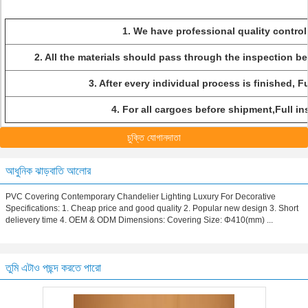
1. We have professional quality control
2. All the materials should pass through the inspection b
3. After every individual process is finished, F
4. For all cargoes before shipment,Full in
চুক্তি যোগানদাতা
আধুনিক ঝাড়বাতি আলোর
PVC Covering Contemporary Chandelier Lighting Luxury For Decorative
Specifications: 1. Cheap price and good quality 2. Popular new design 3. Short
delievery time 4. OEM & ODM Dimensions: Covering Size: Φ410(mm) ...
তুমি এটাও পছন্দ করতে পারো