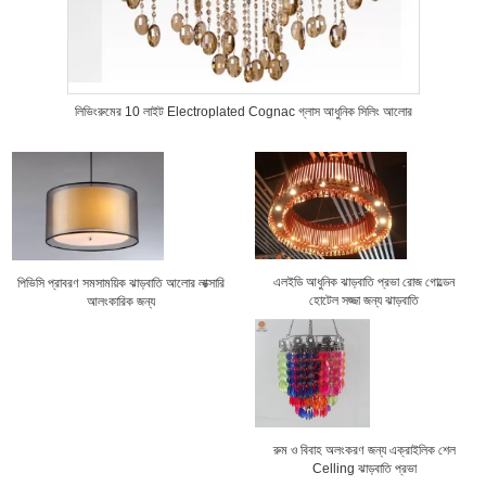
লিভিংরুমের 10 লাইট Electroplated Cognac গ্লাস আধুনিক সিলিং আলোর
এলইডি আধুনিক ঝাড়বাতি প্রভা রোজ গোল্ডেন
পিভিসি প্রাবরণ সমসাময়িক ঝাড়বাতি আলোর লাক্সারি
হোটেল সজ্জা জন্য ঝাড়বাতি
আলংকারিক জন্য
রুম ও বিবাহ অলংকরণ জন্য এক্রাইলিক শেল
Celling ঝাড়বাতি প্রভা