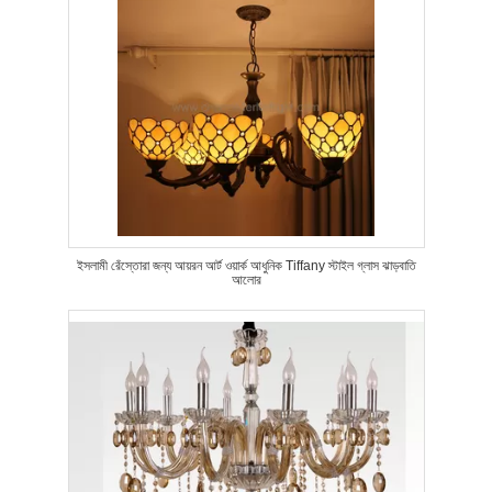
ইসলামী রেঁস্তোরা জন্য আয়রন আর্ট ওয়ার্ক আধুনিক Tiffany স্টাইল গ্লাস ঝাড়বাতি
আলোর