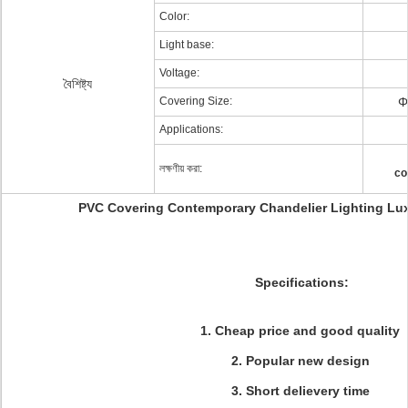
Color:
Light base:
Voltage:
বৈশিষ্ট্য
Covering Size:
Φ
Applications:
লক্ষণীয় করা:
co
PVC Covering Contemporary Chandelier Lighting Lux
Specifications:
1. Cheap price and good quality
2. Popular new design
3. Short delievery time