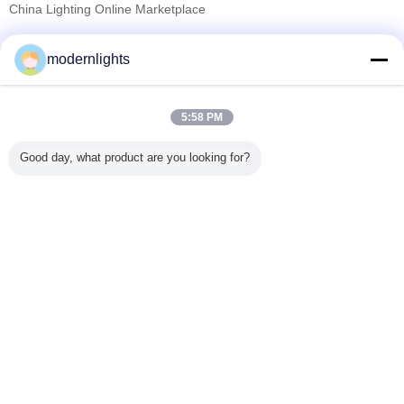
China Lighting Online Marketplace
যাচাইকৃত সরবরাহকারী
modernlights
Trust Seal
Verified Suplier
5:58 PM
বাড়ি
Good day, what product are you looking for?
সব পণ্য
আমাদের সম্পর্কে
আমাদের সাথে যোগাযোগ করুন
উদ্ধৃতির জন্য আবেদন
ভাষা পরিবর্তন করুন
সম্পূর্ণ সাইট