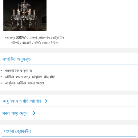
বার জন্য 600W 6 হাল্কা ভোজনশালা রেট্রো হীন
পারিপাট্য ঝাড়বাতি / কফি'র দোকান / ভিলা
সম্পর্কিত অনুসন্ধান:
সমসাময়িক ঝাড়বাতি
ডাইনিং রুমের জন্য আধুনিক ঝাড়বাতি
আধুনিক ডাইনিং রুমের আলো
আধুনিক ঝাড়বাতি আলোর
সকল পণ্য দেখুন
সংস্থা প্রোফাইল