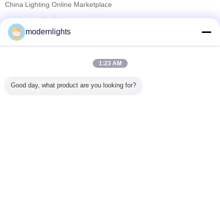
China Lighting Online Marketplace
सत्यापित आपूर्तिकर्ताओं
modernlights
Trust Seal
Verified Suplier
1:23 AM
होम
Good day, what product are you looking for?
सभी उत्पाद
हमारे बारे में
हमसे संपर्क करें
एक बोली का अनुरोध
भाषा बदलें
पूरी साइट