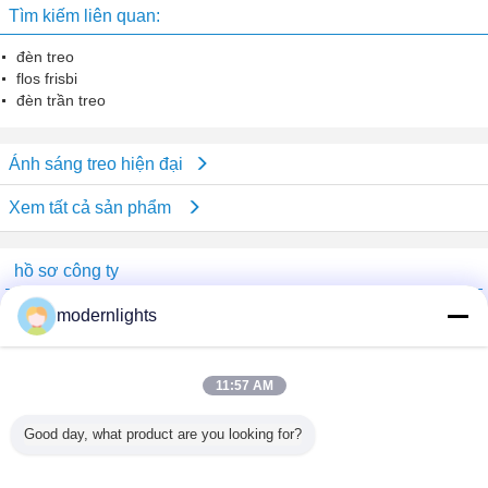
Tìm kiếm liên quan:
đèn treo
flos frisbi
đèn trần treo
Ánh sáng treo hiện đại
Xem tất cả sản phẩm
hồ sơ công ty
China Lighting Online Marketplace
modernlights
Nhà cung cấp xác nhận
Trust Seal
Verified Suplier
11:57 AM
Good day, what product are you looking for?
Nhà