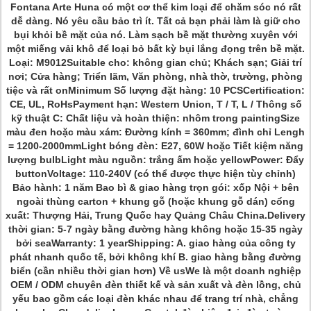
Fontana Arte Huna có một cơ thể kim loại để chăm sóc nó rất
dễ dàng.
Nó yêu cầu bảo trì ít.
Tất cả bạn phải làm là giữ cho
bụi khỏi bề mặt của nó.
Làm sạch bề mặt thường xuyên với
một miếng vải khô để loại bỏ bất kỳ bụi lắng đọng trên bề mặt.
Loại: M9012Suitable cho: không gian chủ; Khách sạn; Giải trí
nơi; Cửa hàng; Triển lãm, Văn phòng, nhà thờ, trường, phòng
tiệc và rất onMinimum Số lượng đặt hàng: 10 PCSCertification:
CE, UL, RoHsPayment hạn: Western Union, T / T, L / Thông số
kỹ thuật C: Chất liệu và hoàn thiện: nhôm trong paintingSize
màu đen hoặc màu xám: Đường kính = 360mm;
đình chỉ Lengh
= 1200-2000mmLight bóng đèn: E27, 60W hoặc Tiết kiệm năng
lượng bulbLight màu nguồn: trắng ấm hoặc yellowPower: Đẩy
buttonVoltage: 110-240V (có thể được thực hiện tùy chỉnh)
Bảo hành: 1 năm Bao bì & giao hàng trọn gói: xốp Nội + bên
ngoài thùng carton + khung gỗ (hoặc khung gỗ dán) cổng
xuất: Thượng Hải, Trung Quốc hay Quảng Châu China.Delivery
thời gian: 5-7 ngày bằng đường hàng không hoặc 15-35 ngày
bởi seaWarranty: 1 yearShipping: A. giao hàng của công ty
phát nhanh quốc tế, bởi không khí B. giao hàng bằng đường
biển (cần nhiều thời gian hơn) Về usWe là một doanh nghiệp
OEM / ODM chuyên đèn thiết kế và sản xuất và đèn lồng, chủ
yếu bao gồm các loại đèn khác nhau để trang trí nhà, chẳng