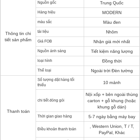
Nguồn gốc
Trung Quốc
Hàng hiệu
MODERN
màu sắc
Màu đen
tài liệu
Nhôm
Thông tin chi
tiết sản phẩm
Giá FOB
Nhận giá mới nhất
Nguồn ánh sáng
Tiết kiệm năng lượng
loại hình
Đồng thời
Thể loại
Ngoài trời Đèn tường
Số lượng đặt hàng tối
10 mảnh
thiểu
Nội xốp + bên ngoài thùng
chi tiết đóng gói
carton + gỗ khung (hoặc
khung gỗ dán)
Thanh toán
Thời gian giao hàng
5-7 ngày bằng máy bay
, Western Union, T / T,
Điều khoản thanh toán
PayPal, Khác