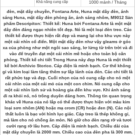
Khả năng cung cấp
1000 mảnh / Tháng
đèn, mặt dây chuyền, Fontana Arte, Huna mặt dây đèn, ánh
sáng Huna, mặt dây đèn phòng ăn, ánh sáng nhôm, M9012 Sản
phẩm Descripiton: Thiết kế: Huna bởi Fontana Arte là một mặt
dây đèn đáng ngạc nhiên tốt đẹp.
Nó là một loại đèn treo.
Các
thiết kế được thực hiện rất đẹp và mang lại cho khu vực này
một cái nhìn cổ điển.
Một mặt dây đèn như vậy gleams ở góc
xa của phòng như một ngôi sao sáng, lơ lửng từ trên trời và đi
vào để truyền đạt một cái nhìn mê hoặc cho toàn bộ căn
phòng.
Thiết kế chi tiết Trong Huna này đẹp Huna là một thiết
kế bởi Archivio Storico.
Cáp điện là minh bạch.
Cơ thể không
gỉ và kim loại làm tăng thêm sự lấp lánh của đèn.
Các chi tiết là
rất phức tạp và đẹp.
Cuối nhọn của nó cung cấp cho nó một
cái nhìn của một cái mỏ của một con chim.
Nó cung cấp cho
một cái nhìn lịch sử và hoàng gia đến khu vực.
Khi ánh sáng
đi ra khỏi nó, nó trông duyên dáng hơn.
Thông tin quan trọng
khác về Huna của nó lắp có thể được thực hiện với màu kim
loại sơn nhôm (AN) hoặc mạ crom (CR) hoặc đen (N).
Các nội
thất luôn là bạc với hình lục giác.
Cáp treo là thép không gỉ,
mà làm cho nó chống ăn mòn.
Nó giữ cho đèn rạng rỡ và tươi
cười rạng rỡ lâu hơn.
Cáp điện là minh bạch.
Chiều dài của
mặt dây chuyền là 2000 mm.
Chiều cao của đèn pha là 300 mm.