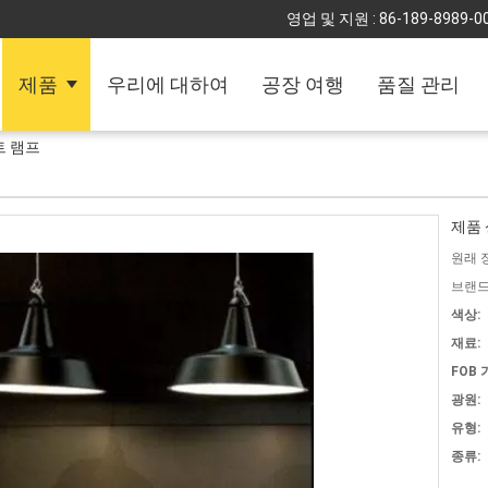
영업 및 지원 :
86-189-8989-0
제품
우리에 대하여
공장 여행
품질 관리
트 램프
제품 
원래 
브랜드
색상:
재료:
FOB 
광원:
유형:
종류: