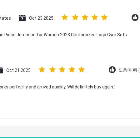
States
Oct 23.2025
 One Piece Jumpsuit for Women 2023 Customized Logo Gym Sets
Oct 21.2025
도움이 됨 (
ks perfectly and arrived quickly. Will definitely buy again."