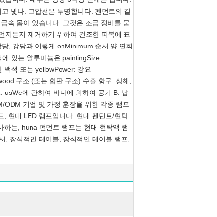
고 빛나. 고압선은 투명합니다. 펜던트의 길
다루는 금속 몸이 있습니다. 그것은 조금 정비를 묻
 먼지든지 제거하기 위하여 건조한 피복에 표
강당, 강당과 이렇게 onMinimum 순서 양 연회
색에 있는 알루미늄은 paintingSize:
한 백색 또는 yellowPower: 강요
rton+wood 구조 (또는 합판 구조) 수출 항구: 상해,
ng 1: usWe에 관하여 바다에 의하여 공기 B. 납
M/ODM 기업 및 가정 훈장을 위한 각종 램프
, 현대 LED 램프입니다. 현대 펜던트/현탁
빛 식사하는, huna 펀던트 램프는 현대 현탁액 램
es, 조명해서, 장식적인 테이블, 장식적인 테이블 램프,