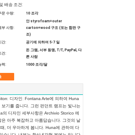
및 배송 조건:
주문 수량:
10 조각
안 styrofoam+outer
세부 사항:
carton+wood 구조 (또는 합판 구
조)
시간:
공기에 의하여 5-7 일
돈 그램, 서부 동맹, T/T, PayPal, 다
조건:
른 사람
능력:
1000 조각/달
촉
on: 디자인: Fontana Arte에 의하여 Huna
인 보기를 줍니다. 그런 펀던트 램프는 빛나는
인 세부사항은 Archivio Storico 에
발은 아주 복잡하고 아름답습니다. 그것의 날
, 더 우아하게 봅니다. Huna에 관하여 다
 있습니다. 내부는 항상 6각형 본에는 입니다.