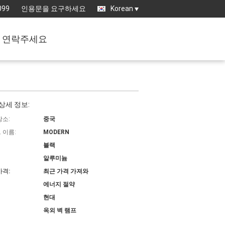
099
인용문을 요구하세요
Korean
연락주세요
상세 정보:
장소:
중국
 이름:
MODERN
블랙
알루미늄
가격:
최근 가격 가져와
에너지 절약
현대
옥외 벽 램프