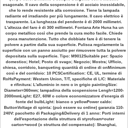
esagonale. Il cavo della sospensione è di acciaio inossidabile,
che lo rende resistente alla corrosione. Tiene la lampada
radiante ed irradiando per più lungamente. Il cavo elettrico è
trasparente. La lunghezza del pendente è di 2000 millimetri.
L'altezza del faro è di 300 millimetri. Fontana Arte Huna ha un
corpo metallico così che prende la cura molto facile. Chiede
poca manutenzione. Tutto che dobbiate fare è di tenere la
polvere a partire dalla sua superficie. Pulisca regolarmente la
superficie con un panno asciutto per rimuovere tutta la polvere
depositata sulla superficie. Tipo: M9012Suitable per: Spazio
domestico; Hotel; Posto di svago; Negozio; Mostra; Ufficio,
chiesa, corridoio, banqueting quantità di ordine di onMinimum
così e del corridoio: 10 PCSCertification: CE, UL, termine di
RoHsPayment: Western Union, T/T, specifiche di L/C: Materiale
e rifinitura: L'alluminio in nero o in grigio paintingSize:
Diameter=360mm; lampadina della sospensione Lengh=1200-
2000mmLight: E27, 60W o colore economizzatore d'energia di
fonte del bulbLight: bianco o yellowPower caldo:
ButtonVoltage di spinta: (può essere su ordine) garanzia 110-
240V: pacchetto di Packaging&Delivery di 1 anno: Porti interni
dell'esportazione della struttura di styrofoam+outer
carton+wood (o struttura del compensato): Shanghai,