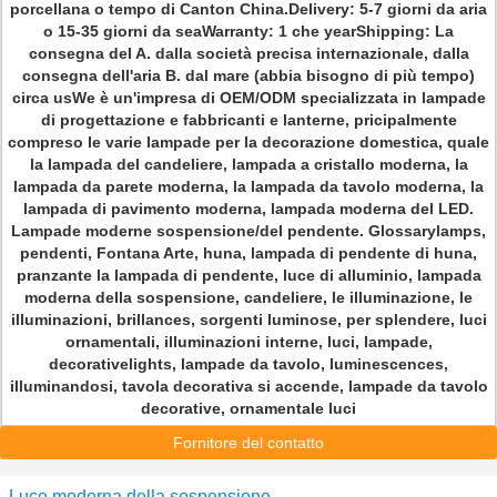
porcellana o tempo di Canton China.Delivery: 5-7 giorni da aria
o 15-35 giorni da seaWarranty: 1 che yearShipping: La
consegna del A. dalla società precisa internazionale, dalla
consegna dell'aria B. dal mare (abbia bisogno di più tempo)
circa usWe è un'impresa di OEM/ODM specializzata in lampade
di progettazione e fabbricanti e lanterne, pricipalmente
compreso le varie lampade per la decorazione domestica, quale
la lampada del candeliere, lampada a cristallo moderna, la
lampada da parete moderna, la lampada da tavolo moderna, la
lampada di pavimento moderna, lampada moderna del LED.
Lampade moderne sospensione/del pendente. Glossarylamps,
pendenti, Fontana Arte, huna, lampada di pendente di huna,
pranzante la lampada di pendente, luce di alluminio, lampada
moderna della sospensione, candeliere, le illuminazione, le
illuminazioni, brillances, sorgenti luminose, per splendere, luci
ornamentali, illuminazioni interne, luci, lampade,
decorativelights, lampade da tavolo, luminescences,
illuminandosi, tavola decorativa si accende, lampade da tavolo
decorative, ornamentale luci
Fornitore del contatto
Luce moderna della sospensione