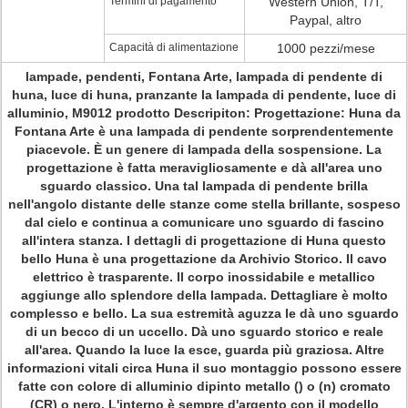
Termini di pagamento
Western Union, T/T,
Paypal, altro
Capacità di alimentazione
1000 pezzi/mese
lampade, pendenti, Fontana Arte, lampada di pendente di
huna, luce di huna, pranzante la lampada di pendente, luce di
alluminio, M9012 prodotto Descripiton: Progettazione: Huna da
Fontana Arte è una lampada di pendente sorprendentemente
piacevole. È un genere di lampada della sospensione. La
progettazione è fatta meravigliosamente e dà all'area uno
sguardo classico. Una tal lampada di pendente brilla
nell'angolo distante delle stanze come stella brillante, sospeso
dal cielo e continua a comunicare uno sguardo di fascino
all'intera stanza. I dettagli di progettazione di Huna questo
bello Huna è una progettazione da Archivio Storico. Il cavo
elettrico è trasparente. Il corpo inossidabile e metallico
aggiunge allo splendore della lampada. Dettagliare è molto
complesso e bello. La sua estremità aguzza le dà uno sguardo
di un becco di un uccello. Dà uno sguardo storico e reale
all'area. Quando la luce la esce, guarda più graziosa. Altre
informazioni vitali circa Huna il suo montaggio possono essere
fatte con colore di alluminio dipinto metallo () o (n) cromato
(CR) o nero. L'interno è sempre d'argento con il modello