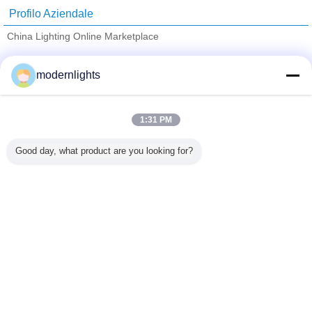
Profilo Aziendale
China Lighting Online Marketplace
Fornitori Verified
modernlights
Trust Seal
Verified Suplier
1:31 PM
Casa
Good day, what product are you looking for?
Tutti i prodotti
Circa noi
Contattaci
Richiedere un preventivo
Cambi la lingua