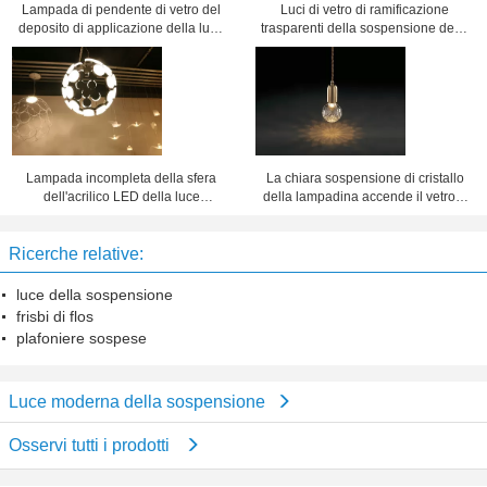
Lampada di pendente di vetro del
Luci di vetro di ramificazione
deposito di applicazione della luce
trasparenti della sospensione delle
moderna commerciale della
bolle per la stanza di Dinning
sospensione
decorativa
Lampada incompleta della sfera
La chiara sospensione di cristallo
dell'acrilico LED della luce
della lampadina accende il vetro +
moderna di alluminio della
il metallo delle lampade di 7W G9
sospensione per il salone
LED
Ricerche relative:
luce della sospensione
frisbi di flos
plafoniere sospese
Luce moderna della sospensione
Osservi tutti i prodotti