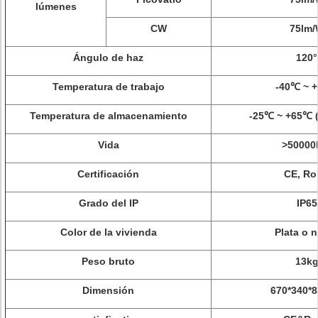
lúmenes
CW
75lm
Ángulo de haz
120°
Temperatura de trabajo
-40℃ ~ 
Temperatura de almacenamiento
-25℃ ~ +65℃ 
Vida
>
50000
Certificación
CE, R
Grado del IP
IP65
Color de la vivienda
Plata o 
Peso bruto
13k
Dimensión
670*340*