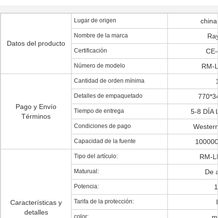
Lugar de origen
china
Nombre de la marca
Ra
Datos del producto
Certificación
CE
Número de modelo
RM-
Cantidad de orden mínima
Detalles de empaquetado
770*3
Pago y Envío
Tiempo de entrega
5-8 DÍA
Términos
Condiciones de pago
Western
Capacidad de la fuente
100000
Tipo del artículo:
RM-L
Maturual:
De a
Potencia:
Tarifa de la protección:
Características y
detalles
color:
m