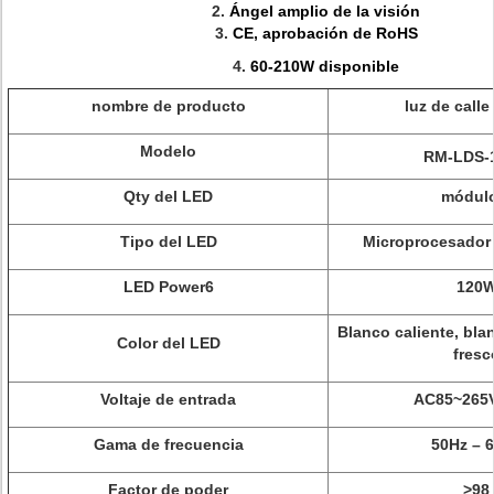
2.
Ángel amplio de la visión
3.
CE, aprobación de RoHS
4.
60-210W disponible
nombre de producto
luz de calle
Modelo
RM-LDS-
Qty del LED
módulo
Tipo del LED
Microprocesador 
LED Power6
120
Blanco caliente, bla
Color del LED
fresc
Voltaje de entrada
AC85~265
Gama de frecuencia
50Hz – 
Factor de poder
>
98