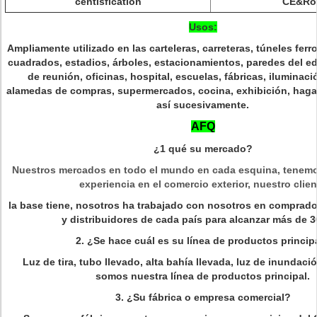
centisfication
CE&Ro
Usos:
Ampliamente utilizado en las carteleras, carreteras, túneles ferr
cuadrados, estadios, árboles, estacionamientos, paredes del edif
de reunión, oficinas, hospital, escuelas, fábricas, iluminaci
alamedas de compras, supermercados, cocina, exhibición, haga
así sucesivamente.
AFQ
¿1 qué su mercado?
Nuestros mercados en todo el mundo en cada esquina, tenem
experiencia en el comercio exterior, nuestro clien
la base tiene, nosotros ha trabajado con nosotros en comprado
y distribuidores de cada país para alcanzar más de 3
2.
¿Se hace cuál es su línea de productos princip
Luz de tira, tubo
llevado, alta bahía llevada, luz de inundació
somos nuestra línea de productos principal.
3.
¿Su fábrica o empresa comercial?