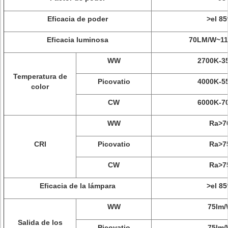
Eficacia de poder
>
el 8
Eficacia luminosa
70LM/W~1
WW
2700K-3
Temperatura de
Picovatio
4000K-5
color
CW
6000K-7
WW
Ra>7
CRI
Picovatio
Ra>7
CW
Ra>7
Eficacia de la lámpara
>
el 8
WW
75lm
Salida de los
Picovatio
75lm