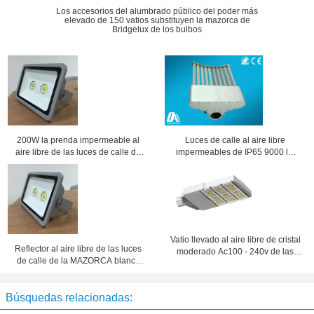
Los accesorios del alumbrado público del poder más
elevado de 150 vatios substituyen la mazorca de
Bridgelux de los bulbos
200W la prenda impermeable al
Luces de calle al aire libre
aire libre de las luces de calle de
impermeables de IP65 9000 lm
la MAZORCA LED llevó luces de
SMD2835 LED 100w 50Hz ~ 60Hz
inundación con ángulo de haz
160°
Vatio llevado al aire libre de cristal
Reflector al aire libre de las luces
moderado Ac100 - 240v de las
de calle de la MAZORCA blanca
luces de calle 100
natural LED de la eficacia alta
250w LED
Búsquedas relacionadas: