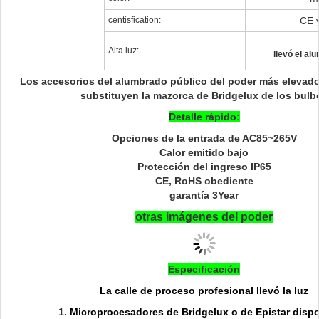
centisfication:
CE 
Alta luz:
llevó el al
Los accesorios del alumbrado público del poder más elevado
substituyen la mazorca de Bridgelux de los bulb
Detalle rápido:
Opciones de la entrada de AC85~265V
Calor emitido bajo
Protección del ingreso IP65
CE, RoHS obediente
garantía 3Year
otras imágenes del poder
Especificación
La calle de proceso profesional llevó la luz
1.
Microprocesadores de Bridgelux o de Epistar disp