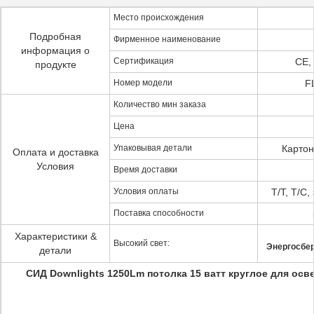
Место происхождения
Подробная
Фирменное наименование
информация о
Сертификация
CE,
продукте
Номер модели
F
Количество мин заказа
Цена
Упаковывая детали
Картон
Оплата и доставка
Условия
Время доставки
Условия оплаты
T/T, T/C
Поставка способности
Характеристики &
Высокий свет:
Энергосбер
детали
СИД Downlights 1250Lm потолка 15 ватт круглое для ос