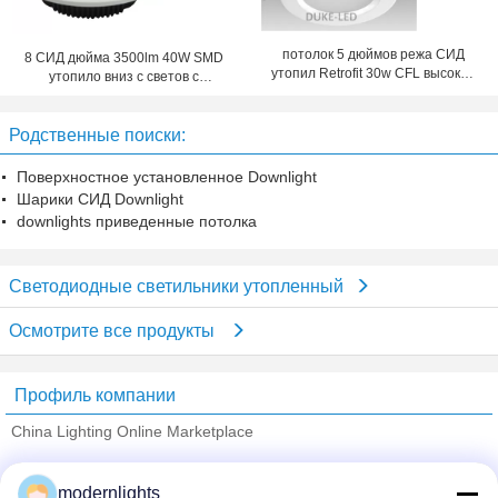
потолок 5 дюймов режа СИД
8 СИД дюйма 3500lm 40W SMD
утопил Retrofit 30w CFL высокой
утопило вниз с светов с
эффективности Downlights
отрезанной стороной 210mm
Родственные поиски:
Поверхностное установленное Downlight
Шарики СИД Downlight
downlights приведенные потолка
Светодиодные светильники утопленный
Осмотрите все продукты
Профиль компании
China Lighting Online Marketplace
проверенных поставщиков
modernlights