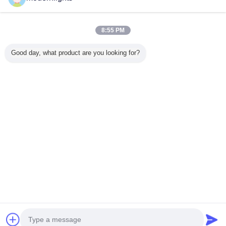
Trust Seal
Verified Suplier
8:55 PM
Главная страница
Good day, what product are you looking for?
Все продукты
Карта сайта
контактные данные
Отправить запрос
Измените язык
Полное место
Copyright © 2015 - 2026 China Lighting Online Marketplace.
All rights reserved.
Developed by
ECER