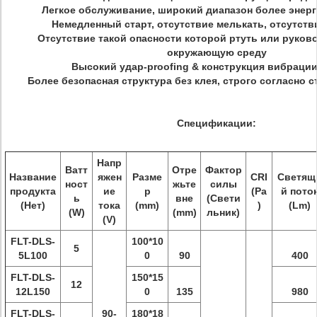
Легкое обслуживание, широкий диапазон более эне
Немедленный старт, отсутствие мелькать, отсутств
Отсутствие такой опасности которой ртуть или руков
окружающую среду
Высокий удар-proofing & конструкция вибрации
Более безопасная структура без клея, строго согласно 
Спецификации:
Напр
Ватт
Отре
Фактор
Название
яжен
Разме
CRI
Светящ
ност
жьте
силы
продукта
ие
р
(Ра
й пото
ь
вне
(Свети
(Нет)
тока
(mm)
)
(Lm)
(W)
(mm)
льник)
(V)
FLT-DLS-
100*10
5
5L100
0
90
400
FLT-DLS-
150*15
12
12L150
0
135
980
FLT-DLS-
90-
180*18