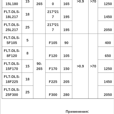
15
>0.9
>70
15L180
265
0
165
1250
FLT-DLS-
217*21
18
18L217
7
195
1450
FLT-DLS-
217*21
25
25L217
7
195
2050
FLT-DLS-
5
5F105
F105
90
400
FLT-DLS-
8
8F120
F120
105
650
FLT-DLS-
90-
15
>0.9
>70
15F170
265
F170
150
1250
FLT-DLS-
18
18F225
F225
205
1450
FLT-DLS-
25
25F300
F300
280
2050
Применения: