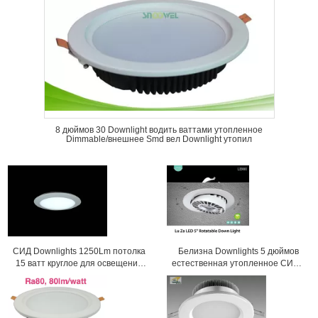
8 дюймов 30 Downlight водить ваттами утопленное
Dimmable/внешнее Smd вел Downlight утопил
СИД Downlights 1250Lm потолка
Белизна Downlights 5 дюймов
15 ватт круглое для освещения
естественная утопленное СИД с
гостиницы
энергосберегающий