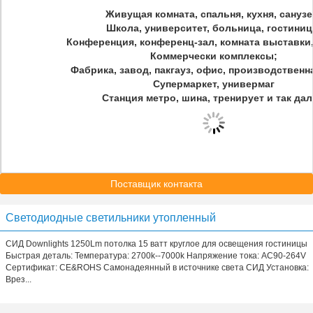
Живущая комната, спальня, кухня, санузе
Школа, университет, больница, гостиниц
Конференция, конференц-зал, комната выставки,
Коммерчески комплексы;
Фабрика, завод, пакгауз, офис, производственн
Супермаркет, универмаг
Станция метро, шина, тренирует и так дал
Поставщик контакта
Светодиодные светильники утопленный
СИД Downlights 1250Lm потолка 15 ватт круглое для освещения гостиницы
Быстрая деталь: Температура: 2700k--7000k Напряжение тока: AC90-264V
Сертификат: CE&ROHS Самонадеянный в источнике света СИД Установка:
Врез...