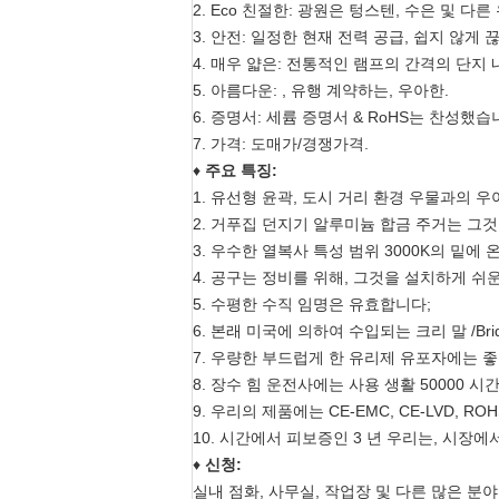
2. Eco 친절한: 광원은 텅스텐, 수은 및 
3. 안전: 일정한 현재 전력 공급, 쉽지 않게 
4. 매우 얇은: 전통적인 램프의 간격의 단지 
5. 아름다운: , 유행 계약하는, 우아한.
6. 증명서: 세륨 증명서 & RoHS는 찬성했습
7. 가격: 도매가/경쟁가격.
♦
주요 특징:
1. 유선형 윤곽, 도시 거리 환경 우물과의 우
2. 거푸집 던지기 알루미늄 합금 주거는 그
3. 우수한 열복사 특성 범위 3000K의 밑에 
4. 공구는 정비를 위해, 그것을 설치하게 쉬
5. 수평한 수직 임명은 유효합니다;
6. 본래 미국에 의하여 수입되는 크리 말 /Bridge
7. 우량한 부드럽게 한 유리제 유포자에는 
8. 장수 힘 운전사에는 사용 생활 50000 
9. 우리의 제품에는 CE-EMC, CE-LVD, 
10. 시간에서 피보증인 3 년 우리는, 시장에서 
♦
신청:
실내 점화, 사무실, 작업장 및 다른 많은 분