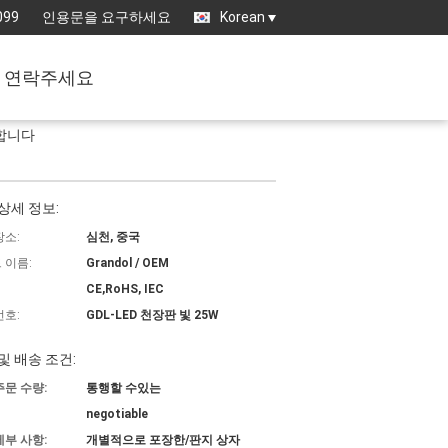
099
인용문을 요구하세요
Korean
연락주세요
화합니다
상세 정보:
장소:
심천, 중국
 이름:
Grandol / OEM
CE,RoHS, IEC
번호:
GDL-LED 천장판 빛 25W
및 배송 조건:
주문 수량:
통행할 수있는
negotiable
세부 사항:
개별적으로 포장한/판지 상자