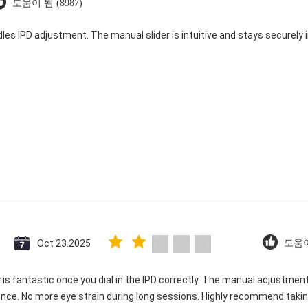
도움이 됨 (8987)
dles IPD adjustment. The manual slider is intuitive and stays securely in
Oct 23.2025
도움이
ty is fantastic once you dial in the IPD correctly. The manual adjustme
ence. No more eye strain during long sessions. Highly recommend taking