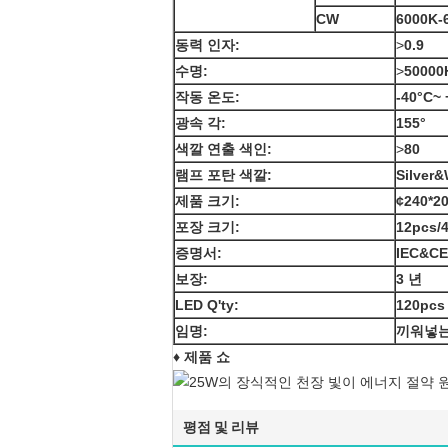
CW
6000K-
동력 인자:
>
0.9
수명:
>
50000
작동 온도:
-40°C~ 
광속 각:
155°
색깔 연출 색인:
>
80
램프 포탄 색깔:
Silver&
제품 크기:
¢240*2
포장 크기:
12pcs/
증명서:
IEC&C
보장:
3 년
LED Q'ty:
120pcs
임명:
끼워넣는
♦ 제품 쇼
평점 및 리뷰