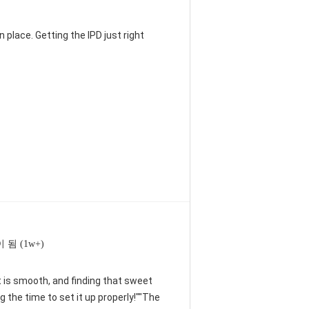
 place. Getting the IPD just right
 됨 (1w+)
nt is smooth, and finding that sweet
 the time to set it up properly!""The