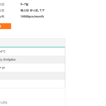
시간:
5~7일
조건:
웨스턴 유니온, T/T
능력:
10000pcs/month
촉
60°C
또는 Bridgelux
 pc
입니다.