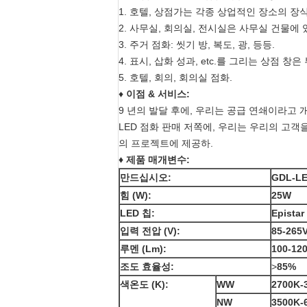
1. 호텔, 상점가는 각종 상업적인 장소의 
2. 사무실, 회의실, 전시실은 사무실 건물에
3. 주거 점화: 씻기 방, 복도, 광, 등등.
4. 표시, 삽화 성과, etc.를 그리는 상점
5. 호텔, 회의, 회의실 점화.
♦
이점 & 서비스:
9 년의 발달 후에, 우리는 공급 연쇄이라고
LED 점화 판매 저쪽에, 우리는 우리의 고객
의 프로젝트에 제공하.
♦ 제품 매개변수:
만드십시오:
GDL-L
힘 (W):
25W
LED 칩:
Epista
입력 전압 (V):
85-265
루멘 (Lm):
100-12
조도 효율성:
>
85%
색온도 (K):
WW
2700K-
NW
3500K-