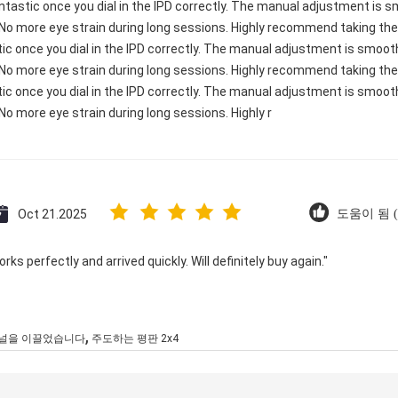
 fantastic once you dial in the IPD correctly. The manual adjustment is
 No more eye strain during long sessions. Highly recommend taking the 
astic once you dial in the IPD correctly. The manual adjustment is smoo
 No more eye strain during long sessions. Highly recommend taking the 
astic once you dial in the IPD correctly. The manual adjustment is smoo
No more eye strain during long sessions. Highly r
Oct 21.2025
도움이 됨 (
ks perfectly and arrived quickly. Will definitely buy again."
,
패널을 이끌었습니다
주도하는 평판 2x4