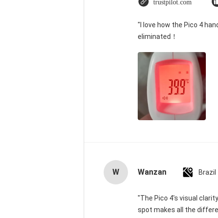
trustpilot.com
"I love how the Pico 4 han
eliminated！
W
Wanzan
Brazil
"The Pico 4's visual clari
spot makes all the differ