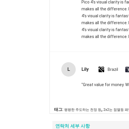
Pico 4's visual clarity is
makes all the difference.
4's visual clarity is fant
makes all the difference.
4's visual clarity is fant
makes all the difference. 
L
Lily
Brazil
"Great value for money. Wor
,
태그:
평평한 주도하는 천정 등
2x2는 점멸등 
연락처 세부 사항