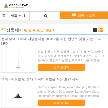
접촉 공급자
제품 소개
59
상품
에서
펜 던 트 조명 매달려
현대 부엌 조리대 대중음식점 HL012를 위한 펀던트 빛을 거는 모자
LED
침실에 있는 작은 술집 테이블, 침대 곁, 부엌 조리대
및 아마 수채에 걸기를 위한 간단한 펜던트 1 빛. 그것
은 arylic 및 알루미늄 및 안쪽으로 LED를 가진 솔질
한 니켈에 있는 모자 모양을 특색짓습니다. 전구를 추
접촉 공급자
가하는 높은 CRI 범위 ra 80, 및 필요 ...
경적 - 펀던트 빛/현대 현탁액 램프를 거는 모양 식당
Horn - Shaped Dining Room Hanging Pendant
Lights / Modern Suspension Lamp Application:
Hotel/home/house/office/restaurant/commercial
store/banquet ...
접촉 공급자