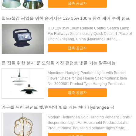
Number:CNGC9810...
접촉 공급자
철도/철강 공업을 위한 숨겨지은 12v 35w 100m 원격 제어 수색 램프
HID 12v 35w 100m Remote Control Search Lamp
For Railway / Steel Industry Quick Detail: 1.Place of
Origin: Zhejiang, China (Mainland) Brand
2.Portable ...
접촉 공급자
큰 집을 위한 분지 꽃 모양을 가진 펀던트 빛을 거는 알루미늄
Aluminum Hanging Pendant Lights with Branch
Flower Shape for Big House Specifications: Item
No. 3000601 Product Type Hanging Pendant
Lights Available ...
접촉 공급자
가구를 위한 펀던트 빛/현탁액 빛을 거는 현대 Hydrangea 금
Modern Hydrangea Gold Hanging Pendant Lights /
Suspension Light For Household Product details:
Product Name: household pendant lights Style:
Modern ...