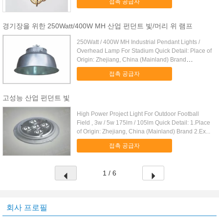
접촉 공급자
경기장을 위한 250Watt/400W MH 산업 펀던트 빛/머리 위 램프
250Watt / 400W MH Industrial Pendant Lights /
Overhead Lamp For Stadium Quick Detail: Place of
Origin: Zhejiang, China (Mainland) Brand
Number...
접촉 공급자
고성능 산업 펀던트 빛
High Power Project Light For Outdoor Football
Field , 3w / 5w 175lm / 105lm Quick Detail: 1.Place
of Origin: Zhejiang, China (Mainland) Brand 2.Ex...
접촉 공급자
1 / 6
회사 프로필