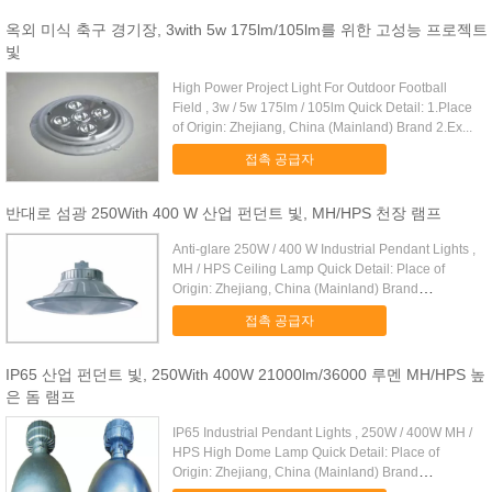
옥외 미식 축구 경기장, 3with 5w 175lm/105lm를 위한 고성능 프로젝트
빛
High Power Project Light For Outdoor Football
Field , 3w / 5w 175lm / 105lm Quick Detail: 1.Place
of Origin: Zhejiang, China (Mainland) Brand 2.Ex...
접촉 공급자
반대로 섬광 250With 400 W 산업 펀던트 빛, MH/HPS 천장 램프
Anti-glare 250W / 400 W Industrial Pendant Lights ,
MH / HPS Ceiling Lamp Quick Detail: Place of
Origin: Zhejiang, China (Mainland) Brand
Number...
접촉 공급자
IP65 산업 펀던트 빛, 250With 400W 21000lm/36000 루멘 MH/HPS 높
은 돔 램프
IP65 Industrial Pendant Lights , 250W / 400W MH /
HPS High Dome Lamp Quick Detail: Place of
Origin: Zhejiang, China (Mainland) Brand