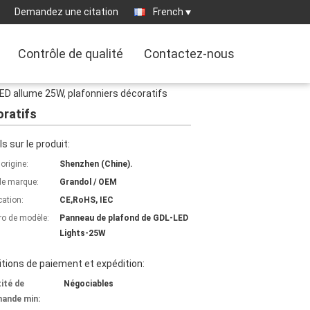
Demandez une citation
French
Contrôle de qualité
Contactez-nous
ED allume 25W, plafonniers décoratifs
oratifs
ls sur le produit:
'origine:
Shenzhen (Chine).
e marque:
Grandol / OEM
cation:
CE,RoHS, IEC
o de modèle:
Panneau de plafond de GDL-LED
Lights-25W
tions de paiement et expédition:
ité de
Négociables
ande min: