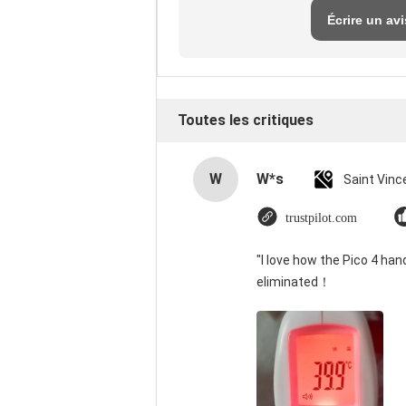
Écrire un avi
Toutes les critiques
W
W*s
trustpilot.com
"I love how the Pico 4 han
eliminated！