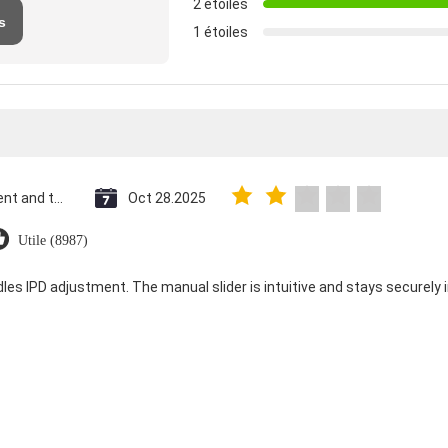
2 étoiles
s
1 étoiles
Saint Vincent and the Grenadines
Oct 28.2025
Utile (8987)
dles IPD adjustment. The manual slider is intuitive and stays securely in