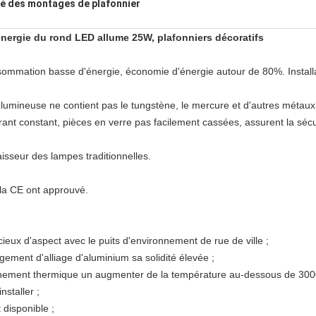
ené des montages de plafonnier
ergie du rond LED allume 25W, plafonniers décoratifs
ommation basse d'énergie, économie d'énergie autour de 80%. Installati
 lumineuse ne contient pas le tungstène, le mercure et d'autres métaux 
urant constant, pièces en verre pas facilement cassées, assurent la sécu
aisseur des lampes traditionnelles.
e la CE ont approuvé.
ieux d'aspect avec le puits d'environnement de rue de ville ;
gement d'alliage d'aluminium sa solidité élevée ;
onnement thermique un augmenter de la température au-dessous de 300
installer ;
t disponible ;