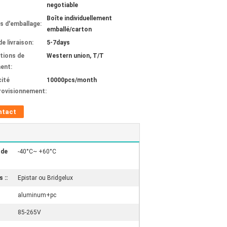
negotiable
Boîte individuellement
ls d'emballage:
emballé/carton
de livraison:
5-7days
tions de
Western union, T/T
ent:
ité
10000pcs/month
rovisionnement:
ntact
 de
-40°C~ +60°C
 ::
Epistar ou Bridgelux
aluminum+pc
85-265V