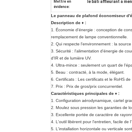
le bâti affleurant a m
Mettre en
évidence:
Le panneau de plafond économiseur d'én
Description de
♦
:
1. Économie d'énergie : conception de cons
remplacement de lampe conventionnelle.
2. Qui respecte l'environnement : la source
3. Sécurité : l'alimentation d'énergie de co
d'IR et de lumière UV.
4. Ultra-mince : seulement un quart de l'ép
5. Beau : contracté, à la mode, élégant.
6. Certificats : Les certificats et le RoHS d
7. Prix : Prix de gros/prix concurrentiel.
Caractéristiques principales de
♦
:
1. Configuration aérodynamique, cartel grac
2. Moulez sous pression les garanties de lo
3. Excellente portée de caractère de ray
4. L'outil libèrent pour l'entretien, facile de l'
5. L'installation horizontale ou verticale son