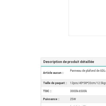
Description de produit détaillée
Panneau de plafond de GDL
Article aucun ::
Taille de paquet ::
12pcs/45*38*33cm/12.5kg
TDC ::
3000k-6500k
Puissance ::
25W