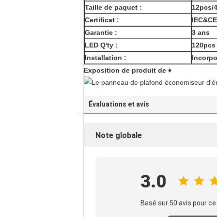
Taille de paquet :
12pcs/
Certificat :
IEC&C
Garantie :
3 ans
LED Q'ty :
120pcs
Installation :
Incorpo
Exposition de produit de ♦
Évaluations et avis
Note globale
3.0
Basé sur 50 avis pour ce