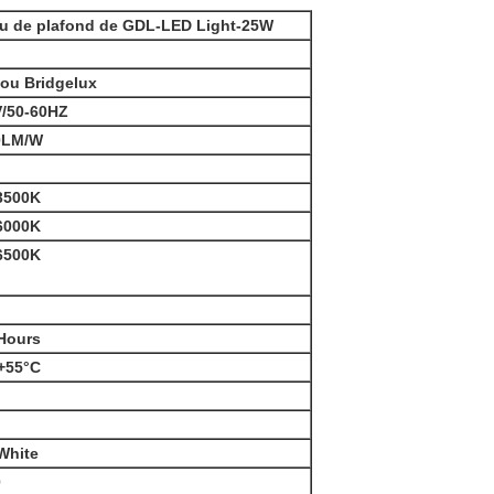
u de plafond de GDL-LED Light-25W
 ou Bridgelux
V/50-60HZ
0LM/W
3500K
6000K
6500K
Hours
+55°C
White
0