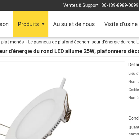
Ventes & Support :
86-189-8989-0099
son
Produits
Au sujet de nous
Visite d'usine
u plat menés
Le panneau de plafond économiseur d'énergie du rond L
ur d'énergie du rond LED allume 25W, plafonniers déc
Détai
Lieu d
Nom d
Certifi
Numér
Condi
Quant
comm