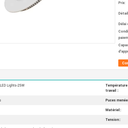
Prix:
Détai
Délai 
Condi
paiem
Capac
d'app
Co
-LED Lights-25W
Température
travail ::
s
Puces menées
Matériel::
Tension::