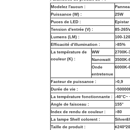
Modelez l'aucun :
Pannea
Puissance (W) :
25W
Puces de LED :
Epistar
Tension d'entrée (V) :
85-265
Lumens (LM) :
100-12
Efficacité d'illumination :
>
85%
La température de
WW
2700K-
couleur (K) :
Nanowatt
3500K-
Onde
6000K-
entretenue
Facteur de puissance :
>
0,9
Durée de vie :
>
50000
La température fonctionnante :
-40°C~ 
Angle de faisceau :
155°
Index de rendu de couleur :
>
80
La lampe Shell colorent :
Silver&
Taille de produit :
¢240*2