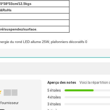
45*38*33cm/12.5kgs
E&RoHs
ré/suspendez/surface
.
Aperçu des notes
Voici la répartition
5 étoiles
4 étoiles
 fournisseur
3 étoiles