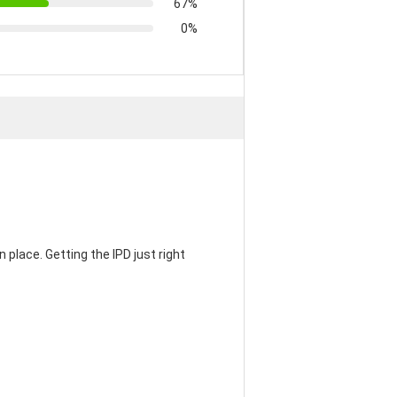
67%
0%
 place. Getting the IPD just right