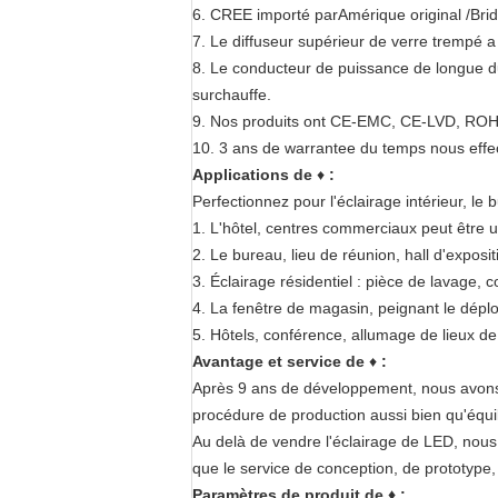
6. CREE importé parAmérique original /Bri
7. Le diffuseur supérieur de verre trempé a
8. Le conducteur de puissance de longue dur
surchauffe.
9. Nos produits ont CE-EMC, CE-LVD, ROHS,
10. 3 ans de warrantee du temps nous effect
Applications de
♦
:
Perfectionnez pour l'éclairage intérieur, le
1. L'hôtel, centres commerciaux peut être 
2. Le bureau, lieu de réunion, hall d'exposi
3. Éclairage résidentiel : pièce de lavage, co
4. La fenêtre de magasin, peignant le déploi
5. Hôtels, conférence, allumage de lieux de
Avantage et service de
♦
:
Après 9 ans de développement, nous avons 
procédure de production aussi bien qu'équil
Au delà de vendre l'éclairage de LED, nous é
que le service de conception, de prototype, 
Paramètres de produit de ♦ :