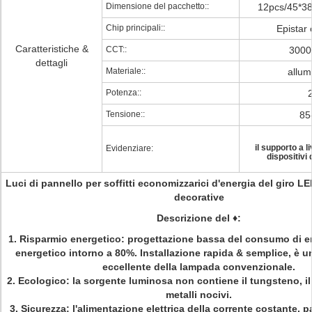
Dimensione del pacchetto::
12pcs/45*3
Chip principali::
Epistar 
Caratteristiche &
CCT::
3000
dettagli
Materiale::
allum
Potenza::
Tensione::
85
il supporto a l
Evidenziare:
dispositivi 
Luci di pannello per soffitti economizzarici d'energia del giro L
decorative
Descrizione del
♦
:
1. Risparmio energetico: progettazione bassa del consumo di en
energetico intorno a 80%. Installazione rapida & semplice, è u
eccellente della lampada convenzionale.
2. Ecologico: la sorgente luminosa non contiene il tungsteno, il 
metalli nocivi.
3. Sicurezza: l'alimentazione elettrica della corrente costante, pa