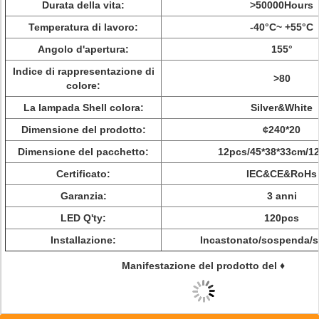
Durata della vita:
>
50000Hours
Temperatura di lavoro:
-40°C~ +55°C
Angolo d'apertura:
155°
Indice di rappresentazione di
>
80
colore:
La lampada Shell colora:
Silver&White
Dimensione del prodotto:
¢240*20
Dimensione del pacchetto:
12pcs/45*38*33cm/12
Certificato:
IEC&CE&RoHs
Garanzia:
3 anni
LED Q'ty:
120pcs
Installazione:
Incastonato/sospenda/s
Manifestazione del prodotto del ♦