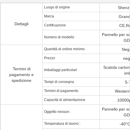
Luogo di origine
Shenz
Marca
Grand
Dettagli
Certificazione
CE,R
Pannello per sof
Numero di modello
GD
Quantità di ordine minimo
Nego
Prezzo
neg
Scatola carton
Termini di
Imballaggi particolari
imb
pagamento e
spedizione
Tempi di consegna
5-
Termini di pagamento
Western
Capacità di alimentazione
10000
Pannello per sof
Oggetto nessun::
GD
Temperatura di lavoro::
-40°