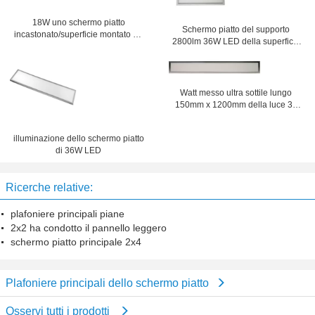
18W uno schermo piatto
Schermo piatto del supporto
incastonato/superficie montato da
2800lm 36W LED della superficie
110 volt ha condotto l'illuminazione
di modo che accende 600x600 per
di soffitto della cucina
il supermercato
Watt messo ultra sottile lungo
150mm x 1200mm della luce 36
dello schermo piatto di durata della
vita LED
illuminazione dello schermo piatto
di 36W LED
Ricerche relative:
plafoniere principali piane
2x2 ha condotto il pannello leggero
schermo piatto principale 2x4
Plafoniere principali dello schermo piatto
Osservi tutti i prodotti