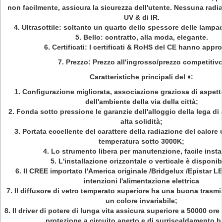
non facilmente, assicura la sicurezza dell'utente. Nessuna radia
UV & di IR.
4. Ultrasottile: soltanto un quarto dello spessore delle lampad
5. Bello: contratto, alla moda, elegante.
6. Certificati: I certificati & RoHS del CE hanno appr
7. Prezzo: Prezzo all'ingrosso/prezzo competitivo
Caratteristiche principali del
♦
:
1. Configurazione migliorata, associazione graziosa di aspett
dell'ambiente della via della città;
2. Fonda sotto pressione le garanzie dell'alloggio della lega di 
alta solidità;
3. Portata eccellente del carattere della radiazione del calor
temperatura sotto 3000K;
4. Lo strumento libera per manutenzione, facile instal
5. L'installazione orizzontale o verticale è disponib
6. Il CREE importato l'America originale /Bridgelux /Epistar 
intenzioni l'alimentazione elettrica
7. Il diffusore di vetro temperato superiore ha una buona trasm
un colore invariabile;
8. Il driver di potere di lunga vita assicura superiore a 50000 ore
protezione a circuito aperto e di surriscaldamento b