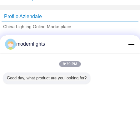
Profilo Aziendale
China Lighting Online Marketplace
Fornitori Verified
modernlights
Trust Seal
Verified Suplier
8:39 PM
Casa
Good day, what product are you looking for?
Tutti i prodotti
Circa noi
Contattaci
Richiedere un preventivo
Cambi la lingua