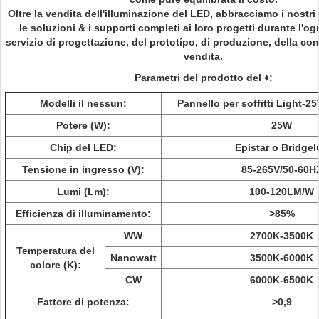
Oltre la vendita dell'illuminazione del LED, abbracciamo i nostri 
le soluzioni & i supporti completi ai loro progetti durante l'o
servizio di progettazione, del prototipo, di produzione, della c
vendita.
Parametri del prodotto del ♦:
Modelli il nessun:
Pannello per soffitti Light-
Potere (W):
25W
Chip del LED:
Epistar o Bridgel
Tensione in ingresso (V):
85-265V/50-60H
Lumi (Lm):
100-120LM/W
Efficienza di illuminamento:
>
85%
WW
2700K-3500K
Temperatura del
Nanowatt
3500K-6000K
colore (K):
CW
6000K-6500K
Fattore di potenza:
>
0,9