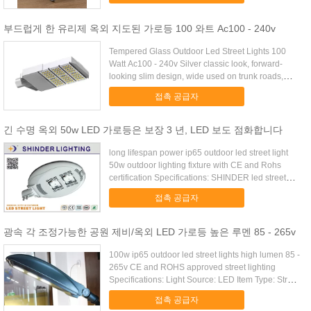
부드럽게 한 유리제 옥외 지도된 가로등 100 와트 Ac100 - 240v
Tempered Glass Outdoor Led Street Lights 100
Watt Ac100 - 240v Silver classic look, forward-
looking slim design, wide used on trunk roads,
highways, ...
접촉 공급자
긴 수명 옥외 50w LED 가로등은 보장 3 년, LED 보도 점화합니다
long lifespan power ip65 outdoor led street light
50w outdoor lighting fixture with CE and Rohs
certification Specifications: SHINDER led street
light ...
접촉 공급자
광속 각 조정가능한 공원 제비/옥외 LED 가로등 높은 루멘 85 - 265v
100w ip65 outdoor led street lights high lumen 85 -
265v CE and ROHS approved street lighting
Specifications: Light Source: LED Item Type: Street
...
접촉 공급자