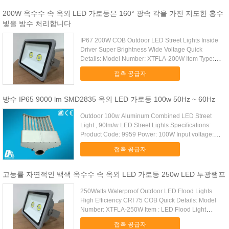
200W 옥수수 속 옥외 LED 가로등은 160° 광속 각을 가진 지도한 홍수
빛을 방수 처리합니다
IP67 200W COB Outdoor LED Street Lights Inside
Driver Super Brightness Wide Voltage Quick
Details: Model Number: XTFLA-200W Item Type:
LED Flood Light ...
접촉 공급자
방수 IP65 9000 lm SMD2835 옥외 LED 가로등 100w 50Hz ~ 60Hz
Outdoor 100w Aluminum Combined LED Street
Light , 90lm/w LED Street Lights Specifications:
Product Code: 9959 Power: 100W Input voltage:
AC85V-265V ...
접촉 공급자
고능률 자연적인 백색 옥수수 속 옥외 LED 가로등 250w LED 투광램프
250Watts Waterproof Outdoor LED Flood Lights
High Efficiency CRI 75 COB Quick Details: Model
Number: XTFLA-250W Item : LED Flood Light
Lamp Power: ...
접촉 공급자