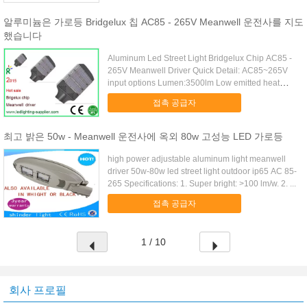
알루미늄은 가로등 Bridgelux 칩 AC85 - 265V Meanwell 운전사를 지도
했습니다
Aluminum Led Street Light Bridgelux Chip AC85 -
265V Meanwell Driver Quick Detail: AC85~265V
input options Lumen:3500lm Low emitted heat
IP65 Ingress ...
접촉 공급자
최고 밝은 50w - Meanwell 운전사에 옥외 80w 고성능 LED 가로등
high power adjustable aluminum light meanwell
driver 50w-80w led street light outdoor ip65 AC 85-
265 Specifications: 1. Super bright: >100 lm/w. 2. ...
접촉 공급자
1 / 10
회사 프로필