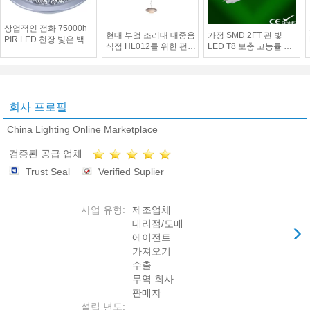
상업적인 점화 75000h
현대 부엌 조리대 대중음
가정 SMD 2FT 관 빛
PIR LED 천장 빛은 백색
식점 HL012를 위한 펀던
LED T8 보충 고능률 자
을 데웁니다
트 빛을 거는 모자 LED
연적인 백색 AC 120 V
회사 프로필
China Lighting Online Marketplace
검증된 공급 업체
Trust Seal
Verified Suplier
사업 유형:
제조업체
대리점/도매
에이전트
가져오기
수출
무역 회사
판매자
설립 년도: