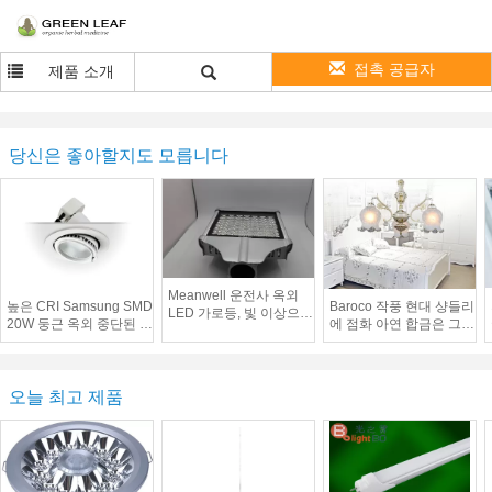
접촉 공급자
제품 소개
당신은 좋아할지도 모릅니다
Meanwell 운전사 옥외
높은 CRI Samsung SMD
Baroco 작풍 현대 샹들리
LED 가로등, 빛 이상으로
20W 둥근 옥외 중단된 지
에 점화 아연 합금은 그늘
LED
도된 Downlights 목욕탕
주물 3 머리 아래쪽으로
죽습니다
오늘 최고 제품