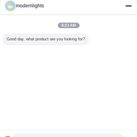
modernlights
Trust Seal
Verified Suplier
8:23 AM
홈
Good day, what product are you looking for?
모든 제품
사이트맵
연락처
견적 요청
언어를 바꾸십시오
가득 차있는 위치
Copyright © 2015 - 2026 China Lighting Online Marketplace.
All rights reserved.