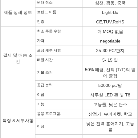
원래 장소
심천, 광동, 중국
제품 상세 정보
브랜드 이름
Light-Bo
인증
CE,TUV,RoHS
최소 주문 수량
더 MOQ 없음
가격
negotiable
포장 세부 사항
25-30 PC/판지
결제 및 배송 조
배달 시간
5- 15 일
건
50% 예금, 선적 (T/T)의 앞
지불 조건
에 균형
공급 능력
50000 pc/달
이름:
사무실 LED 관 빛 T8
기능:
고능률, 낮은 탄소
응용 프로그램:
상점가, 슈퍼마켓, 학교
특징 & 세부사항
낮은 전력 흩어지기, 고능
이점:
률