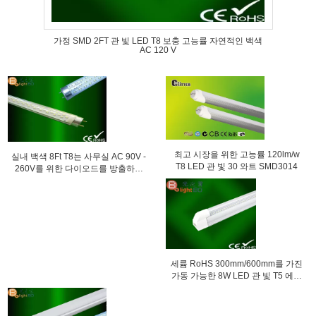
가정 SMD 2FT 관 빛 LED T8 보충 고능률 자연적인 백색
AC 120 V
최고 시장을 위한 고능률 120lm/w
실내 백색 8Ft T8는 사무실 AC 90V -
T8 LED 관 빛 30 와트 SMD3014
260V를 위한 다이오드를 방출하는
을 관 전구/지도했습니다
세륨 RoHS 300mm/600mm를 가진
가동 가능한 8W LED 관 빛 T5 에너
지 절약