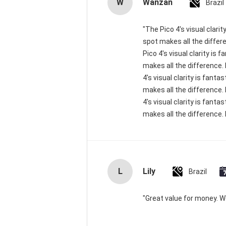
W
Wanzan
Brazil
"The Pico 4's visual clari
spot makes all the differ
Pico 4's visual clarity is
makes all the difference.
4's visual clarity is fant
makes all the difference.
4's visual clarity is fant
makes all the difference. 
L
Lily
Brazil
"Great value for money. Wor