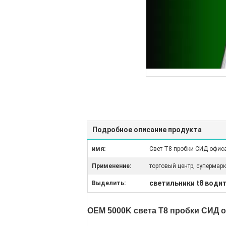
Подробное описание продукта
имя:
Свет T8 пробки СИД офис
Применение:
торговый центр, супермарк
светильники t8 води
Выделить:
OEM 5000K света T8 пробки СИД 