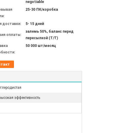
negotiable
овывая
25-30 ПК/коробка
ли:
я доставки:
5- 15 дней
залемь 50%, баланс перед
вия оплаты:
пересылкой (T/T)
авка
50 000 шт/месяц
обности:
нтакт
углеродистая
высокая эффективность