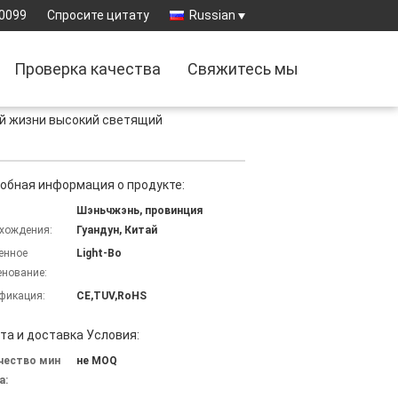
-0099
Спросите цитату
Russian
Проверка качества
Свяжитесь мы
ой жизни высокий светящий
й
обная информация о продукте:
Шэньчжэнь, провинция
хождения:
Гуандун, Китай
енное
Light-Bo
нование:
фикация:
CE,TUV,RoHS
та и доставка Условия:
чество мин
не MOQ
а: