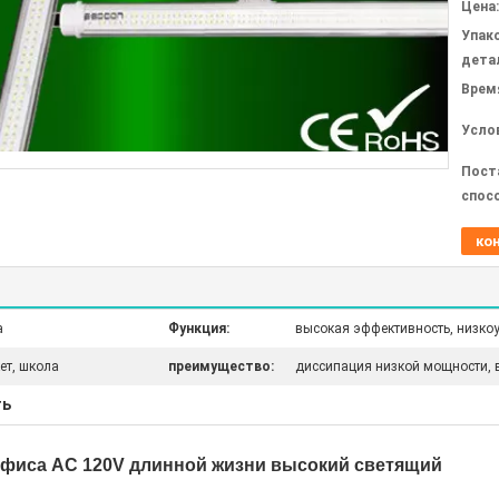
Цена:
Упак
дета
Врем
Усло
Пост
спос
ко
а
Функция:
высокая эффективность, низко
ет, школа
преимущество:
диссипация низкой мощности, 
ть
офиса AC 120V длинной жизни высокий светящий