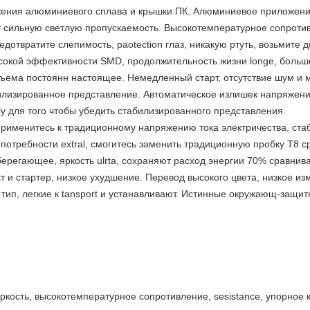
жения алюминиевого сплава и крышки ПК. Алюминиевое приложени
сильную светлую пропускаемость. Высокотемпературное сопротивле
отвратите слепимость, paotection глаз, никакую ртуть, возьмите д
окой эффективности SMD, продолжительность жизни longe, больше
ема постоянн настоящее. Немедленный старт, отсутствие шум и м
лизированное представление. Автоматическое излишек напряжени
y для того чтобы убедить стабилизированного представления.
Применитесь к традиционному напряжению тока электричества, ст
отребности extral, смогитесь заменить традиционную пробку T8 ср
ерегающее, яркость ulrta, сохраняют расход энергии 70% сравнива
т и стартер, низкое ухудшение. Перевод высокого цвета, низкое и
 тип, легкие к tansport и устанавливают. Истинные окружающ-защи
кость, высокотемпературное сопротивление, sesistance, упорное 