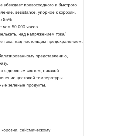
е убеждает превосходного и быстрого
ние, sesistance, упорное к корозии,
о 95%.
 чем 50.000 часов.
елькать, над напряжением тока/
е тока, над настоящим предохранением.
абилизированному представлению,
азу.
я с дневным светом, никакой
зменение цветовой температуры.
тные зеленые продукты.
к корозии, сейсмическому