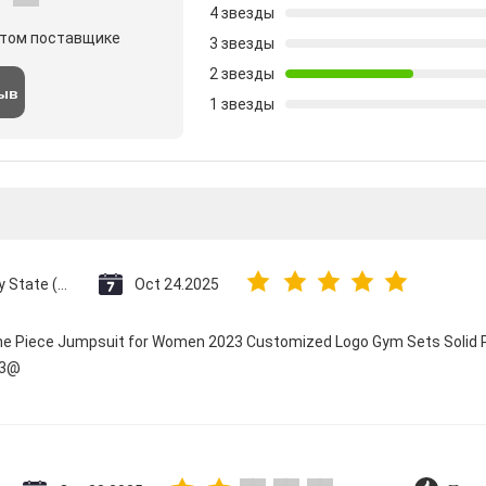
4 звезды
этом поставщике
3 звезды
2 звезды
зыв
1 звезды
Vatican City State (Holy See)
Oct 24.2025
One Piece Jumpsuit for Women 2023 Customized Logo Gym Sets Solid P
23@