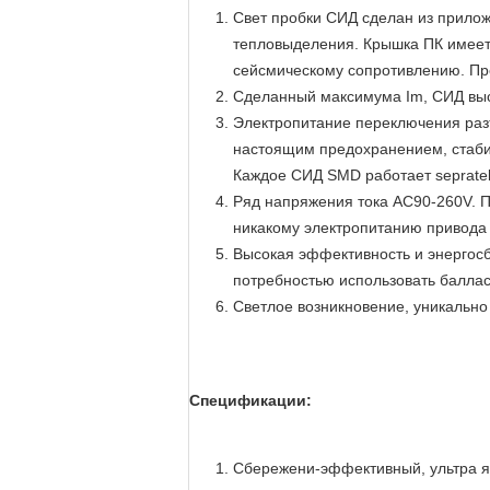
Свет пробки СИД сделан из прило
тепловыделения. Крышка ПК имеет 
сейсмическому сопротивлению. Пред
Сделанный максимума Im, СИД выс
Электропитание переключения разъ
настоящим предохранением, стаби
Каждое СИД SMD работает sepratel
Ряд напряжения тока AC90-260V. 
никакому электропитанию привода п
Высокая эффективность и энергосб
потребностью использовать баллас
Светлое возникновение, уникально
Спецификации:
Сбережени-эффективный, ультра яр