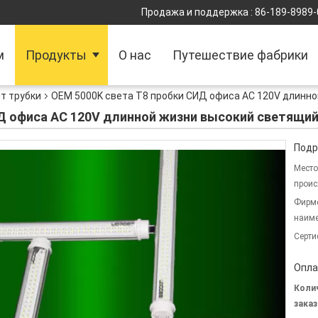
Продажа и поддержка :
86-189-8989
м
Продукты
О нас
Путешествие фабрики
ит трубки
OEM 5000K света T8 пробки СИД офиса AC 120V длинн
Д офиса AC 120V длинной жизни высокий светящи
Подр
Место
проис
Фирм
наиме
Серти
Опла
Коли
заказ