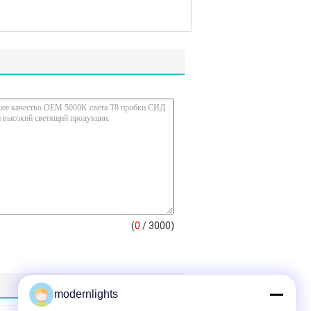
(
0
/ 3000)
modernlights