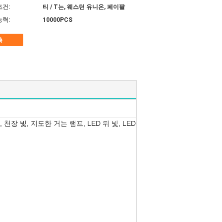
조건:
티 / T는, 웨스턴 유니온, 페이팔
능력:
10000PCS
촉
 천장 빛, 지도한 거는 램프, LED 뒤 빛, LED