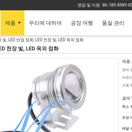
영업 및 지원 :
86-189-8989-0
제품
우리에 대하여
공장 여행
품질 관리
계 빛, LED 반점 점화, LED 천장 빛, LED 옥외 점화
LED 천장 빛, LED 옥외 점화
제품 
원래 
브랜드
모델 
결제 
최소 
포장 
배달 