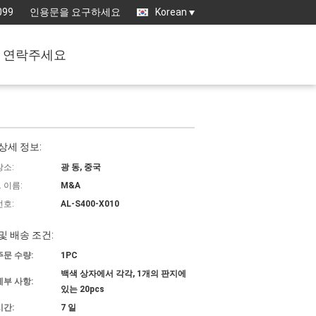
099
인용문을 요구하세요
Korean
연락주세요
상세 정보:
장소:
광 동, 중국
 이름:
M&A
번호:
AL-S400-X010
및 배송 조건:
주문 수량:
1PC
백색 상자에서 각각, 1개의 판지에
세부 사항:
있는 20pcs
시간:
7 일