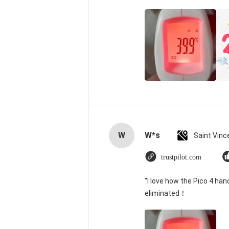
W
W*s
trustpilot.com
"I love how the Pico 4 han
eliminated！