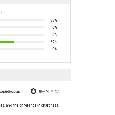
니다.
33%
0%
0%
67%
0%
trustpilot.com
도움이 됨 (1)
es, and the difference in sharpness