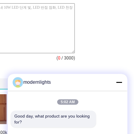
(
0
/ 3000)
modernlights
5:02 AM
Good day, what product are you looking 
for?
000k
지도한 천장 빛 표면