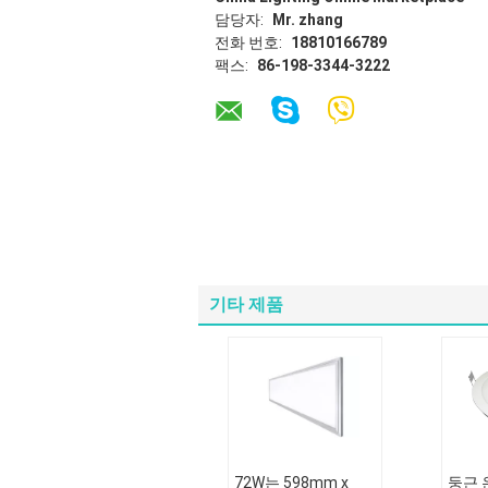
담당자:
Mr. zhang
전화 번호:
18810166789
팩스:
86-198-3344-3222
기타 제품
72W는 598mm x
둥근 