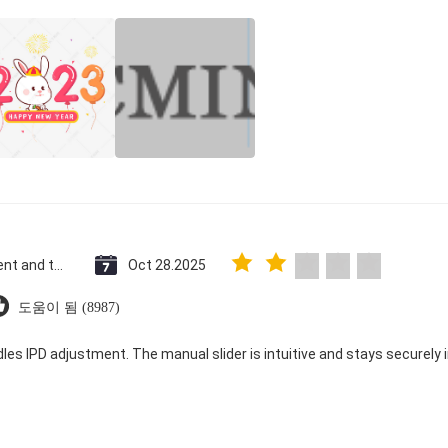
Saint Vincent and the Grenadines
Oct 28.2025
도움이 됨 (8987)
dles IPD adjustment. The manual slider is intuitive and stays securely in