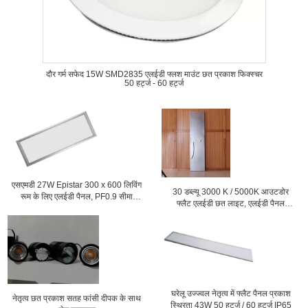
दौर गर्म सफेद 15W SMD2835 एलईडी फ्लश माउंट छत प्रकाश फिक्स्चर
50 हर्ट्ज - 60 हर्ट्ज
एसएमडी 27W Epistar 300 x 600 लिविंग
30 डब्ल्यू 3000 K / 5000K आउटडोर
रूम के लिए एलईडी पैनल, PF0.9 सीमा
फ्लैट एलईडी छत लाइट, एलईडी पैनल
लाइट्स
1200x300
घरेलू उज्ज्वल नेतृत्व में फ्लैट पैनल प्रकाश
नेतृत्व छत प्रकाश सतह फांसी दीपक के साथ
स्थिरता 43W 50 हर्ट्ज / 60 हर्ट्ज IP65