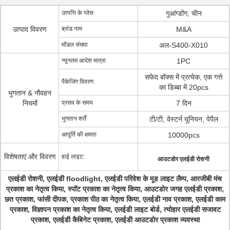
उत्पत्ति के प्लेस
गुआंग्डोंग, चीन
उत्पाद विवरण
ब्रांड नाम
M&A
मॉडल संख्या
अल-S400-X010
न्यूनतम आदेश मात्रा
1PC
सफेद बॉक्स में प्रत्येक, एक गत्ते
पैकेजिंग विवरण
का डिब्बा में 20pcs
भुगतान & नौवहन
नियमों
प्रसव के समय
7 दिन
भुगतान शर्तें
टी/टी, वेस्टर्न यूनियन, पेपैल
आपूर्ति की क्षमता
10000pcs
विशेषताएं और विवरण
हाई लाइट:
आउटडोर एलईडी रोशनी
एलईडी रोशनी, एलईडी floodlight, एलईडी परिवेश के मूड लाइट लैम्प, आरजीबी मंच
प्रकाश का नेतृत्व किया, स्पॉट प्रकाश का नेतृत्व किया, आउटडोर जगह एलईडी प्रकाश,
छत प्रकाश, फांसी दीपक, प्रकाश पीठ का नेतृत्व किया, एलईडी नाव प्रकाश, एलईडी काम
प्रकाश, विज्ञापन प्रकाश का नेतृत्व किया, एलईडी लाइट बोर्ड, त्योहार एलईडी सजावट
प्रकाश, एलईडी कैबिनेट प्रकाश, एलईडी आउटडोर प्रकाश व्यवस्था