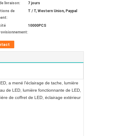
de livraison:
7 jours
tions de
T / T, Western Union, Paypal
ent:
ité
10000PCS
rovisionnement:
ntact
D, a mené l'éclairage de tache, lumière
eau de LED, lumière fonctionnante de LED,
ère de coffret de LED, éclairage extérieur