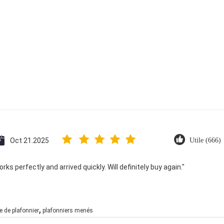
Oct 21.2025
Utile (666)
ks perfectly and arrived quickly. Will definitely buy again."
,
 de plafonnier
plafonniers menés