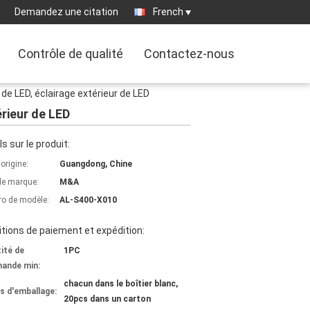
Demandez une citation
French
Contrôle de qualité
Contactez-nous
 de LED, éclairage extérieur de LED
érieur de LED
ls sur le produit:
'origine:
Guangdong, Chine
e marque:
M&A
o de modèle:
AL-S400-X010
tions de paiement et expédition:
ité de
1PC
ande min:
chacun dans le boîtier blanc,
ls d'emballage:
20pcs dans un carton