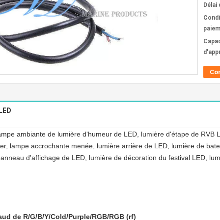
Délai 
Condi
paiem
Capac
d'app
Co
 LED
lampe ambiante de lumière d'humeur de LED, lumière d'étape de RVB LE
ier, lampe accrochante menée, lumière arrière de LED, lumière de bat
panneau d'affichage de LED, lumière de décoration du festival LED, lumi
haud de R/G/B/Y/Cold/Purple/RGB/RGB (rf)