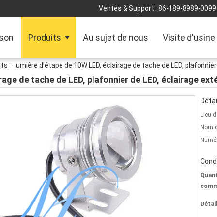
Ventes & Support :
86-189-8989-0099
son
Produits
Au sujet de nous
Visite d'usine
nts
lumière d'étape de 10W LED, éclairage de tache de LED, plafonnier
rage de tache de LED, plafonnier de LED, éclairage ext
Détai
Lieu d
Nom d
Numér
Condi
Quant
comm
Détai