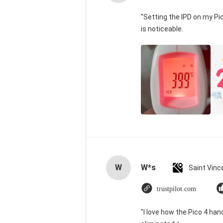
"Setting the IPD on my P
is noticeable.
W
W*s
trustpilot.com
"I love how the Pico 4 han