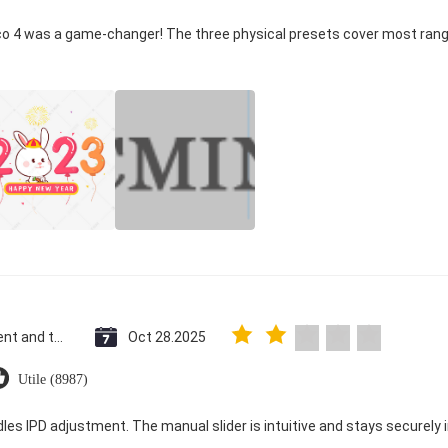
ico 4 was a game-changer! The three physical presets cover most rang
Saint Vincent and the Grenadines
Oct 28.2025
Utile (8987)
dles IPD adjustment. The manual slider is intuitive and stays securely in