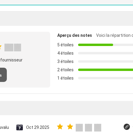
Aperçu des notes
Voici la répartition
5 étoiles
4 étoiles
 fournisseur
3 étoiles
2 étoiles
s
1 étoiles
uvalu
Oct 29.2025