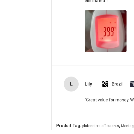
eliminated！
L
Lily
Brazil
"Great value for money. Wor
,
Produit Tag:
plafonniers affleurants
Montage