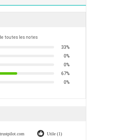
 de toutes les notes
33%
0%
0%
67%
0%
trustpilot.com
Utile (1)