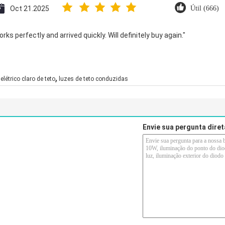
Oct 21.2025
Útil (666)
ks perfectly and arrived quickly. Will definitely buy again."
,
elétrico claro de teto
luzes de teto conduzidas
Envie sua pergunta dire