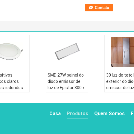
sitivos
SMD 27W painel do
30 luz de teto 
icos claros
diodo emissor de
exterior do di
os redondos
luz de Epistar 300 x
emissor de lu
de teto da
600, luzes de teto
3000k/5000k d
agem do
PF0.9 para a sala de
painel do diod
endor do diodo
visitas
emissor de lu
or de luz do
1200x300
Casa
Produtos
Quem Somos
F
co 15W
835 - 60HZ