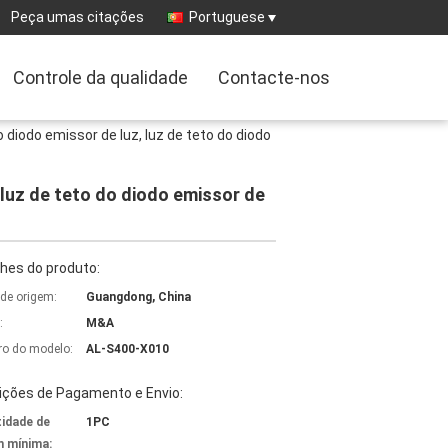
Peça umas citações
Portuguese
Controle da qualidade
Contacte-nos
 diodo emissor de luz, luz de teto do diodo
 luz de teto do diodo emissor de
hes do produto:
 de origem:
Guangdong, China
:
M&A
o do modelo:
AL-S400-X010
ições de Pagamento e Envio:
idade de
1PC
 mínima: