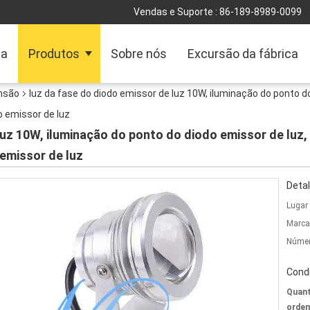
Vendas e Suporte :
86-189-8989-0099
sa
Produtos
Sobre nós
Excursão da fábrica
ensão
luz da fase do diodo emissor de luz 10W, iluminação do ponto do
o emissor de luz
luz 10W, iluminação do ponto do diodo emissor de luz,
 emissor de luz
Detal
Lugar
Marca
Númer
Cond
Quant
ordem