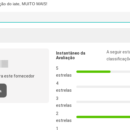
ação do iate, MUITO MAIS!
A seguir est
Instantâneo da
Avaliação
classificaçõ
5
estrelas
ra este fornecedor
4
estrelas
a
3
estrelas
2
estrelas
1