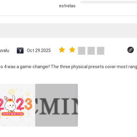
estrelas
uvalu
Oct 29.2025
ico 4 was a game-changer! The three physical presets cover most rang