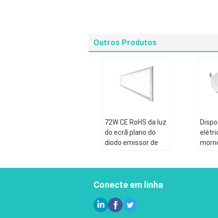
Outros Produtos
72W CE RoHS da luz
Dispo
do ecrã plano do
elétr
diodo emissor de
morn
luz de 598mm x de
50HZ 
1195mm aprovou
mont
respl
Conecte em linha
emiss
bran
SMD2