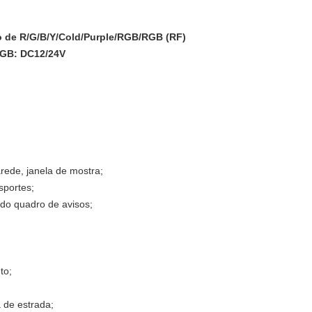
o de R/G/B/Y/Cold/Purple/RGB/RGB (RF)
RGB: DC12/24V
arede, janela de mostra;
sportes;
 do quadro de avisos;
to;
a de estrada;