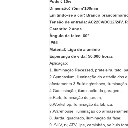
Poder: 10w
Dimensão: 75mm*100mm
Emitindo-se a cor: Branco branco/morn
Tensão de entrada: AC220V/DC12/24V, 
Garantia: 2 anos
Ângulo de feixe: 60°
IP65
Material: Liga de alumínio
Esperança de vida: 50.000 horas
Aplicação:
1. Iluminação Recessed, prateleira, teto, p
2.Gymnasium, iluminação do estádio dos e
afastamento 3.Building/esboço, iluminação
4.Gas estação, iluminação da garagem;
5.Park, iluminação do jardim;
6.Workshop, iluminação da fábrica;
7.Warehouse, iluminação do armazenamen
8. Jarda, quadrado, iluminação da fase;
9. SUV, rv, ATV, jipe, caminhão, veículo for