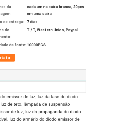
hes da
cada um na caixa branca, 20pcs
lagem:
em uma caixa
 de entrega:
7 dias
os de
T / T, Western Union, Paypal
mento:
idade da fonte:
10000PCS
ntato
do emissor de luz, luz da fase do diodo
, luz de teto, lâmpada de suspensão
missor de luz, luz da propaganda do diodo
ival, luz do armário do diodo emissor de