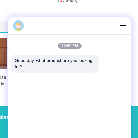
(
0
/ 3000)
12:50 PM
Good day, what product are you looking 
for?
lisa
a superfície
odo
conduzida da luz de
z
teto montou a
e w,
máscara de
o
lâmpada com
z
lâmpada de
suspensão
ábrica
Contatos
Mapa do Site