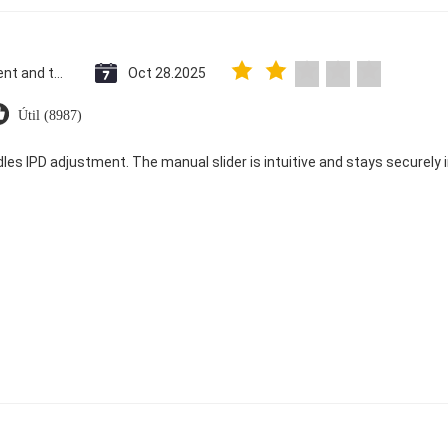
Saint Vincent and the Grenadines
Oct 28.2025
Útil (8987)
dles IPD adjustment. The manual slider is intuitive and stays securely in