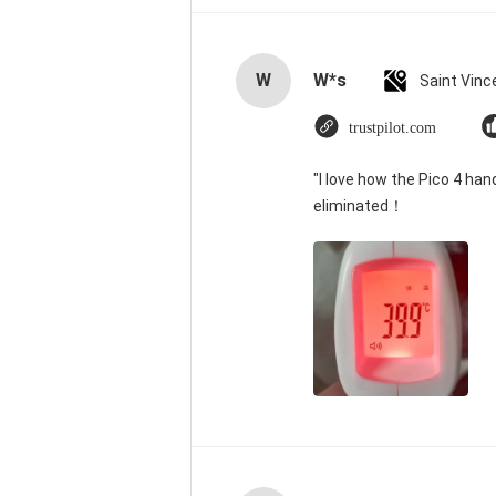
W
W*s
trustpilot.com
"I love how the Pico 4 han
eliminated！