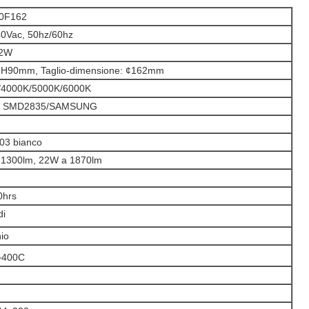
0F162
0Vac, 50hz/60hz
22W
 H90mm, Taglio-dimensione: ¢162mm
0K/4000K/5000K/6000K
ar SMD2835/SAMSUNG
03 bianco
 1300lm, 22W a 1870lm
0hrs
di
nio
~400C