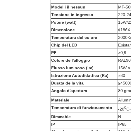
Modelli il nessun
MF-50
Tensione in ingresso
220-24
Potere (watt)
15W/
Dimensione
¢186X
Temperatura del colore
300
Chip del LED
Epist
PF
>
0,9
Colore dell'alloggio
RAL90
Flusso luminoso (lm)
15W a
Istruzione Autodidattica (Ra)
≥80
Durata della vita
≥4500
Angolo d'apertura
80 gra
Materiale
Allumi
Temperatura di funzionamento
0
-20
C
Dimmable
N
IP
IP65