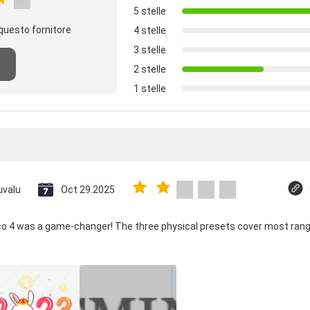
5 stelle
questo fornitore
4 stelle
3 stelle
2 stelle
1 stelle
uvalu
Oct 29.2025
ico 4 was a game-changer! The three physical presets cover most rang