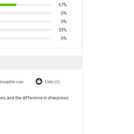
67%
0%
0%
33%
0%
trustpilot.com
Utile (1)
es, and the difference in sharpness