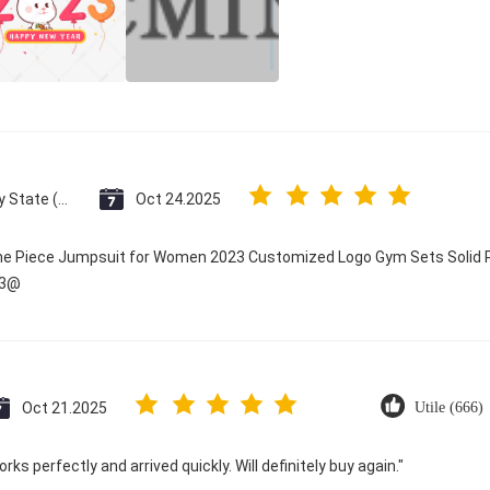
Vatican City State (Holy See)
Oct 24.2025
One Piece Jumpsuit for Women 2023 Customized Logo Gym Sets Solid P
23@
Oct 21.2025
Utile (666)
ks perfectly and arrived quickly. Will definitely buy again."