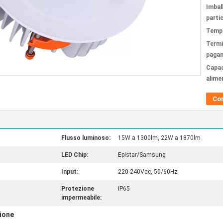
Imbal
partic
Tempi
Termi
paga
Capac
alime
Co
Flusso luminoso:
15W a 1300lm, 22W a 1870lm
LED Chip:
Epistar/Samsung
Input:
220-240Vac, 50/60Hz
Protezione
IP65
impermeabile:
zione