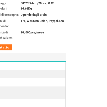
laggi
50*75*24cm/20pcs, G.W:
olari:
16.61Kg
 di consegna:
Dipende dagli ordini
ni di
T/T, Western Union, Paypal, L/C
mento:
ità di
10, 000pcs/mese
ntazione:
ntatto