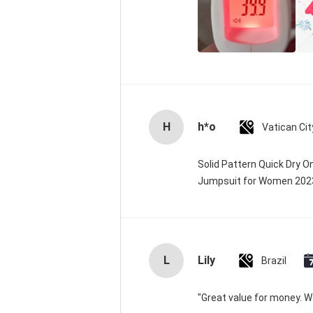
H
h*o
Solid Pattern Quick Dry 
Jumpsuit for Women 20
L
Lily
Brazil
"Great value for money. Wor