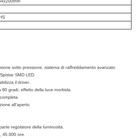
44x200mm
HS
 fusione sotto pressione, sistema di raffreddamento avanzato.
 Spistar SMD LED.
lizza il driver.
 80 gradi, effetto della luce morbida.
 completa.
ione all'aperto.
arte regolatore della luminosità.
, 45.000 ore.