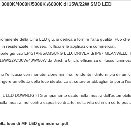
era 3000K/4000K/5000K /6000K di 15W/22W SMD LED
inente della Cina LED giù, si dedica a fornire l'alta qualità IP65 c
 in residenziale, il museo, l'ufficio e le applicazioni commerciali.
ipale giù uso EPISTAR/SAMSUNG LED, DRIVER di IP67 MEANWELL, la p
12W/16W/22W/30W/40W/50W da 3inch a 8inch,
efficienza di flusso luminos
'efficacia con manutenzione minima, rendente i dintorni più dinamici. 
ngere un effetto della luce ideale. Lo strcuture anabbagliante porta l'
D IL LED DOWNLIGHTS ampiamente usato nella mostra dell'automobile, 
 nella mostra, nel centro espositivo di arte, nella villa ed in un certo posto
della luce di MF LED giù munnal.pdf