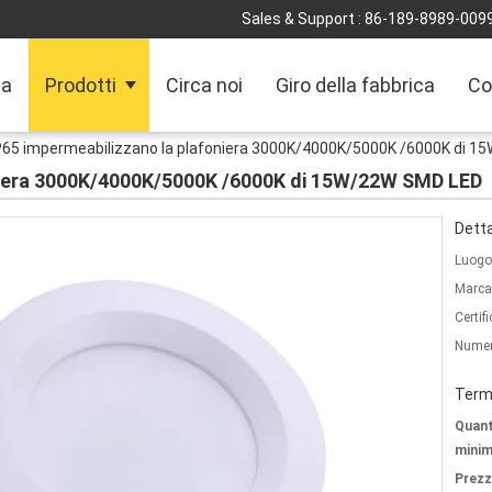
Sales & Support :
86-189-8989-009
sa
Prodotti
Circa noi
Giro della fabbrica
Co
P65 impermeabilizzano la plafoniera 3000K/4000K/5000K /6000K di 
oniera 3000K/4000K/5000K /6000K di 15W/22W SMD LED
Detta
Luogo 
Marca
Certif
Numer
Termi
Quant
minim
Prezz