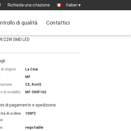
9
Richieda una citazione
Italian
ntrollo di qualità
Contattici
15W/22W SMD LED
gli:
di origine:
La Cina
:
MF
icazione:
CE, RoHS
o di modello:
MF-500F162
ni di pagamento e spedizione:
ità di ordine
100PZ
o:
o:
negotiable