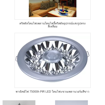
คริสตัลโคมไฟเพดานโคมไฟจี้คริสตัลอุปกรณ์แสงรูปทรง
สี่เหลี่ยม
พาณิชย์ไฟ 75000h PIR LED โคมไฟแขวนเพดานวอร์มสีขาว