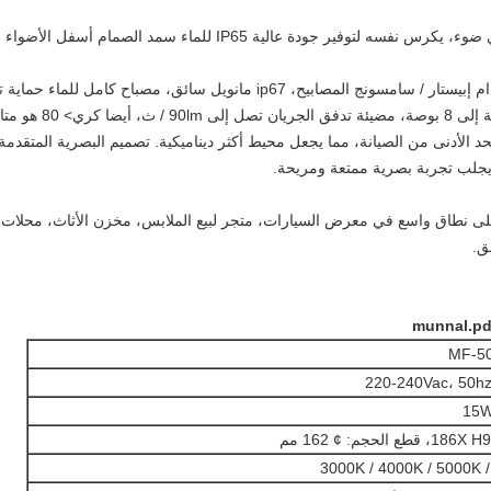
مينغفنغ، كما أدى الصين بارزة أسفل مانوفاكوتري ضوء، يكرس نفسه لتوفير ج
مضيئة تدفق الجريان تصل إلى 90lm / ث،
أيضا كري> 80 هو متاح.
محيط أكثر ديناميكية.
تصميم البصرية المتقدمة
جلب تجربة بصرية ممتعة ومريحة.
تس تستخدم على نطاق واسع في معرض السيارات، متجر لبيع الملابس، مخزن الأثاث، مح
ق.
MF-5
220-240Vac، 50hz
15W
مم
3000K / 4000K / 5000K 