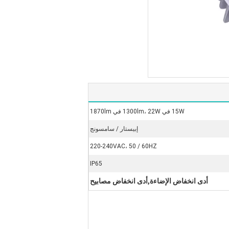
15W في 1300lm، 22W في 1870lm
إبيستار / سامسونج
220-240VAC، 50 / 60HZ
IP65
أدى انخفاض الإضاءة,أدى انخفاض مصابيح