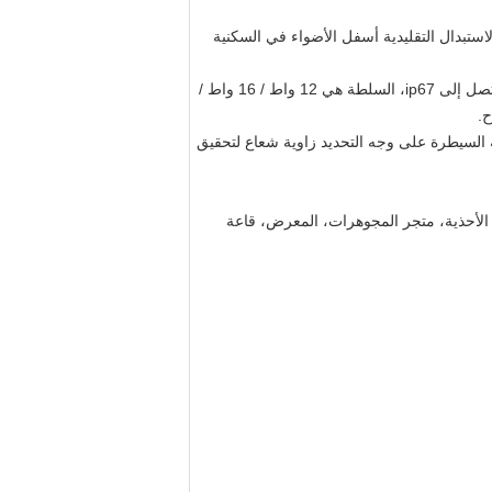
ودة عالية IP65 للماء سمد الصمام أسفل الأضواء لاستبدال التقليدية أسفل الأضواء في السكنية
مينغفنغ ip65 للماء سمد أدى أسفل أضواء استخدام إبيستار / سامسونج المصابيح، ip67 مانويل سائق، مصباح كامل للماء حماية تصل إلى ip67، السلطة هي 12 واط / 16 واط /
 السيطرة على وجه التحديد زاوية شعاع لتحقيق
لات الأحذية، متجر المجوهرات، المعرض، قاعة