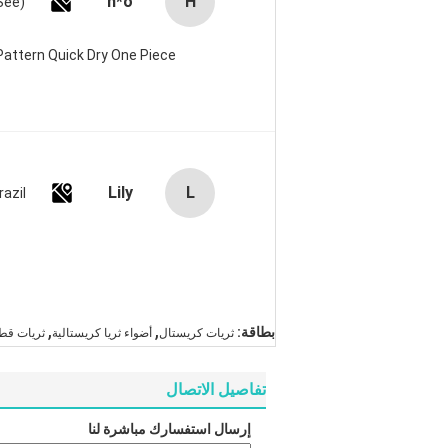
h*o
H
attern Quick Dry One Piece
Lily
L
razil
,
,
بطاقة:
ثريات كريستال
أضواء ثريا كريستالية
ثريات قط
تفاصيل الاتصال
إرسال استفسارك مباشرة لنا