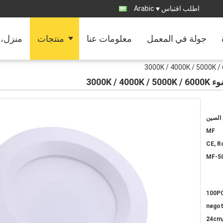
اطلب اقتباس
Arabic
جولة في المعمل
معلومات عنا
منتجات
منزل، 
الصين
MF
CE, 
MF-5
100P
negot
50*75*2