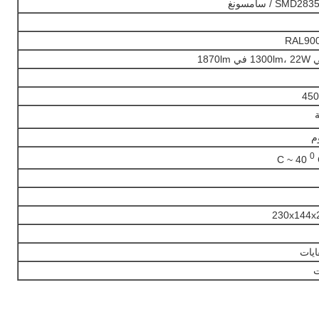
وم
0
230x144