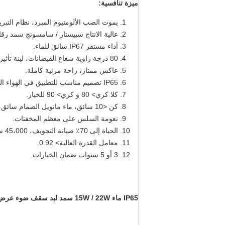
ميزة تنافسية:
يموت الصب الألومنيوم المبرد، نظام التبري
عالية الانتاج سبيستار / سامسونج سمد رقا
أداء مستقر IP67 سائق للماء.
80 درجة زاوية شعاع الفيضانات، لينة تأثير الضوء.
عاكس ممتاز، راحة مرئية كاملة.
IP65 تصميم مناسب للتطبيق في الهواء الطلق.
كلا كري> 80 و كري> 90 للخيار.
كن <10 سائق، ماء مانويل الصمام سائق، أداء موثوق.
نعومة السلس على معظم المخفتات.
الحياة إلى 70٪ صيانة التجويف، 45،000 ساعة.
معامل القدرة العالية> 0.92.
3 أو 5 سنوات ضمان الخيارات.
IP65 ماء 15W / 22W سمد ليد سقف ضوء عرض