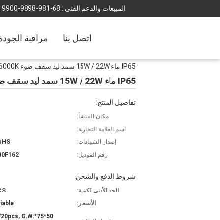
المبيعات والدعم الفنى :
86-189-8989-0099
اتصل بنا
مراقبة الجودة
IP65 ماء 15W / 22W سمد ليد سقف ضوء 3000K / 4000K / 5000K / 6000K
IP65 ماء 15W / 22W سمد ليد سقف ضوء 3000K / 4000K / 5000K / 6000K
تفاصيل المنتج:
مكان المنشأ:
اسم العلامة التجارية:
إصدار الشهادات:
RoHS
رقم الموديل:
00F162
شروط الدفع والشحن:
الحد الأدنى لكمية:
CS
الأسعار:
iable
4cm/20pcs, G.W: