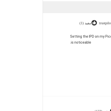
trustpil
مفيد (1)
"Setting the IPD on my Pi
is noticeable.