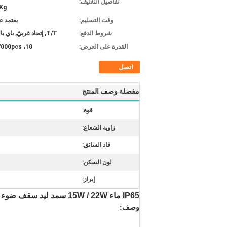
تفاصيل التغليف:
Kg
وقت التسليم:
يعتمد ع
شروط الدفع:
T/T, إتحاد غربيّ, باي بال, L/C
القدرة على العرض:
10، 000pcs/الشهر
اتصل
مفصلة وصف المنتج
قوة:
زاوية الشعاع:
قاد السائق:
لون السكن:
إبراز:
IP65 ماء 15W / 22W سمد ليد سقف ضوء 3000K / 4000K / 5000K / 6000K
وصف: