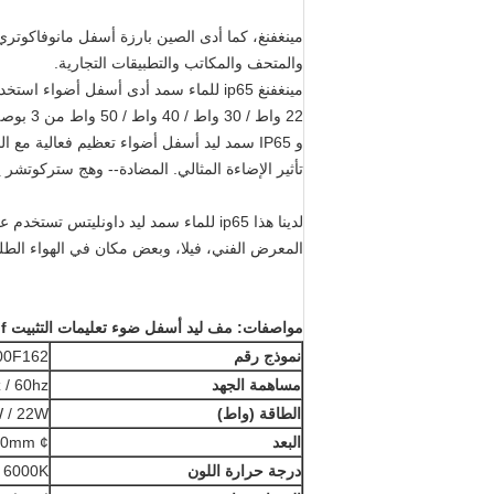
والمتحف والمكاتب والتطبيقات التجارية.
22 واط / 30 واط / 40 واط / 50 واط من 3 بوصة إلى 8 بوصة،
و IP65 سمد ليد أسفل أضواء تعظيم فعالية مع الحد الأدنى من الصيانة، مما يجعل
تأثير الإضاءة المثالي.
المضادة-- وهج ستركوتشر ي
لدينا هذا ip65 للماء سمد ليد داونلي
المعرض الفني، فيلا، وبعض مكان في الهواء الطل
مواصفات:
مف ليد أسفل ضوء تعليمات التثبيت munnal.pdf
نموذج رقم
00F162
مساهمة الجهد
 / 60hz
الطاقة (واط)
 / 22W
البعد
¢ 186X H90mm، قطع الحجم: ¢ 162
درجة حرارة اللون
/ 6000K