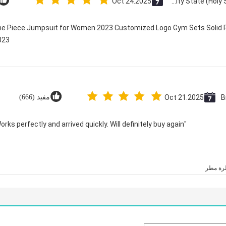
Oct 24.2025
Vatican City State (Holy See)
One Piece Jumpsuit for Women 2023 Customized Logo Gym Sets Solid P
23@
B
Oct 21.2025
مفيد (666)
"Great value for money. Works perfectly and arrived quickly. Will definitely buy again."
رة مطر