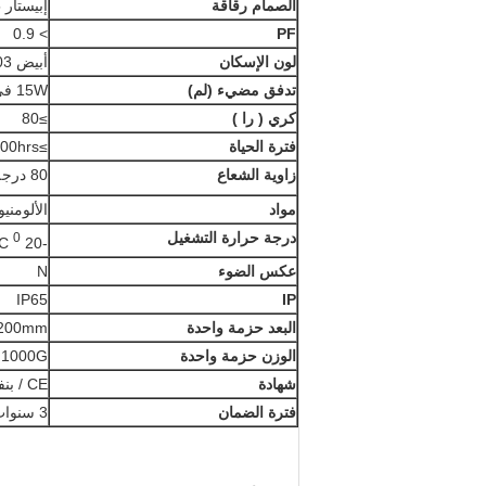
الصمام رقاقة
إبيستار SMD2835 / سامسونغ
> 0.9
PF
لون الإسكان
أبيض RAL9003
تدفق مضيء (لم)
15W في 1300lm، 22W في 1870lm
كري
(
را
)
≥80
فترة الحياة
≥45000hrs
زاوية الشعاع
80 درجة
مواد
الألومني
درجة حرارة التشغيل
0
C
C ~ 40
-20
عكس الضوء
N
IP65
IP
البعد حزمة واحدة
x200mm
الوزن حزمة واحدة
1000G
شهادة
CE / بنفايات
فترة الضمان
3 سنوات