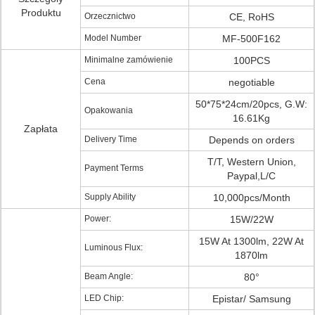
Produktu
Orzecznictwo
CE, RoHS
Model Number
MF-500F162
Minimalne zamówienie
100PCS
Cena
negotiable
50*75*24cm/20pcs, G.W:
Opakowania
16.61Kg
Zapłata
Delivery Time
Depends on orders
T/T, Western Union,
Payment Terms
Paypal,L/C
Supply Ability
10,000pcs/Month
Power:
15W/22W
15W At 1300lm, 22W At
Luminous Flux:
1870lm
Beam Angle:
80°
LED Chip:
Epistar/ Samsung