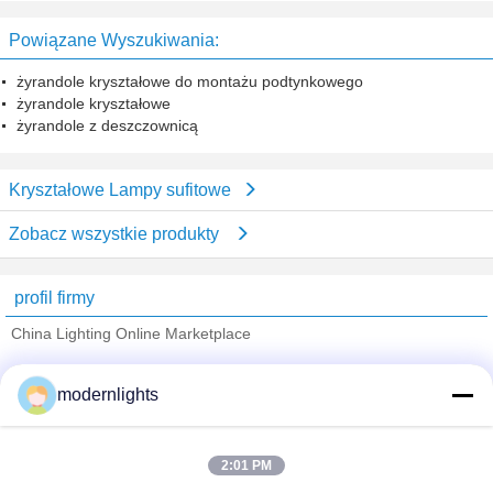
zastosowań przemysłowych SEC-
L-DL139
Powiązane Wyszukiwania:
żyrandole kryształowe do montażu podtynkowego
żyrandole kryształowe
żyrandole z deszczownicą
Kryształowe Lampy sufitowe
Zobacz wszystkie produkty
profil firmy
China Lighting Online Marketplace
sprawdzonych dostawców
modernlights
Trust Seal
Verified Suplier
2:01 PM
Dom