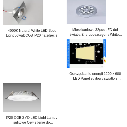
Mieszkaniowe 32pcs LED dół
4000K Natural White LED Spot
światła Energooszczędny White /
Light 50watt COB IP20 na zdjęcie
ciepły biały
Oszczędzanie energii 1200 x 600
LED Panel sufitowy światło z
aluminium Alloy Shell ALS-CEI15-
34
IP20 COB SMD LED Light Lampy
sufitowe Oświetlenie do