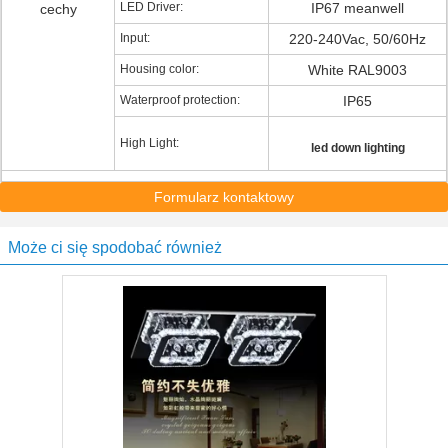
LED Driver:
IP67 meanwell
cechy
Input:
220-240Vac, 50/60Hz
Housing color:
White RAL9003
Waterproof protection:
IP65
High Light:
led down lighting
Formularz kontaktowy
Może ci się spodobać również