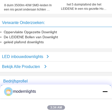
het 5 duimplafond die het
8 duim 3500lm 40W SMD-leiden In
LEIDENE In een nis gezette Hoge
een nis gezet onderaan lichten met
rendement van Downlights snijden
Gesneden Kant 210mm
past 30w CFL retroactief aan
Verwante Onderzoeken:
Oppervlakte Opgezette Downlight
De LEIDENE Bollen van Downlight
geleid plafond downlights
LED inbouwdownlights
Bekijk Alle Producten
Bedrijfsprofiel
China Lighting Online Marketplace
modernlights
Verified Leveranciers
Trust Seal
Verified Suplier
3:34 AM