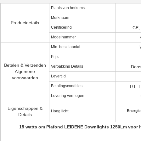
Plaats van herkomst
Merknaam
Productdetails
Certificering
CE,
Modelnummer
Min. bestelaantal
Prijs
Betalen & Verzenden
Verpakking Details
Doos 
Algemene
Levertijd
voorwaarden
Betalingscondities
T/T, 
Levering vermogen
Eigenschappen &
Energie
Hoog licht:
Details
15 watts om Plafond LEIDENE Downlights 1250Lm voor H