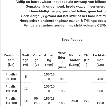
Veilig en betrouwbaar: het speciale ontwerp van blik
Gemakkelijk onderhoud, brede waaier meer energ
Onmiddellijk begin, geen het trillen, geen het 
Geen dergelijk gevaar dat het kwik of het lood het m
Hoog schok-ondoordringbaar maken & Trillings best
Veiligere structuur zonder lijm, strikt volgens CE
Specificaties:
Verw
Productn
Watt
Volta
Afmeti
Machts
CRI
Lichtstr
ijder
aam
age
ge
ng
factor
(Ra
men
d
(Nr.)
(w)
(v)
(mm)
(Lamp)
)
(Lm)
(mm)
Flt-dls-
100*10
5
5L100
0
90
400
Flt-dls-
150*15
12
12L150
0
135
980
Flt-dls-
90-
180*18
15
>0.9
>70
15L180
265
0
165
1250