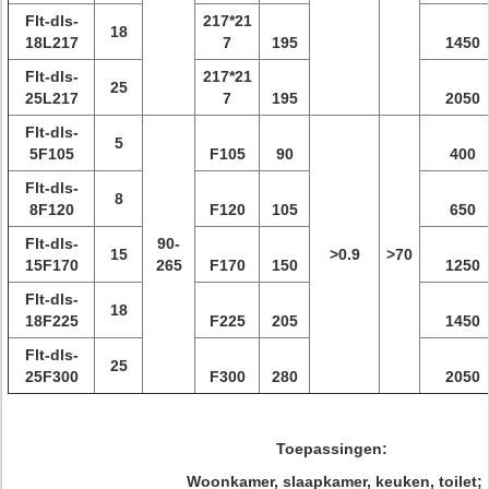
Flt-dls-
217*21
18
18L217
7
195
1450
Flt-dls-
217*21
25
25L217
7
195
2050
Flt-dls-
5
5F105
F105
90
400
Flt-dls-
8
8F120
F120
105
650
Flt-dls-
90-
15
>0.9
>70
15F170
265
F170
150
1250
Flt-dls-
18
18F225
F225
205
1450
Flt-dls-
25
25F300
F300
280
2050
Toepassingen:
Woonkamer, slaapkamer, keuken, toilet;