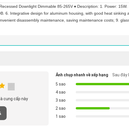
ecessed Downlight Dimmable 85-265V ♦ Description: 1. Power: 15W. 
B. 6. Integrative design for aluminum housing, with good heat sinking
convenient disassembly maintenance, saving maintenance costs; 9. glass
Ảnh chụp nhanh về xếp hạng
Sau đây 
5 sao
4 sao
hà cung cấp này
3 sao
2 sao
á
1 sao