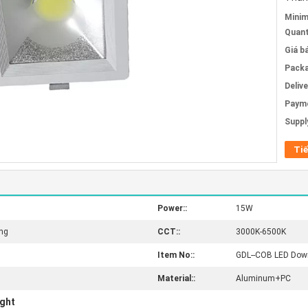
Mini
Quant
Giá b
Packa
Deliv
Paym
Supply
Tiế
Power::
15W
ung
CCT::
3000K-6500K
Item No::
GDL--COB LED Down
Material::
Aluminum+PC
ight