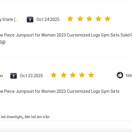
Vatican City State (Holy See)
Oct 24.2025
One Piece Jumpsuit for Women 2023 Customized Logo Gym Sets Solid P
23@
an
Oct 23.2025
Hữu
 One Piece Jumpsuit for Women 2023 Customized Logo Gym Sets
,
 led downlight
đèn led âm trần