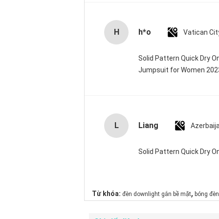
H
h*o
Solid Pattern Quick Dry 
Jumpsuit for Women 20
L
Liang
Azerbaij
Solid Pattern Quick Dry
,
Từ khóa:
đèn downlight gắn bề mặt
bóng đèn