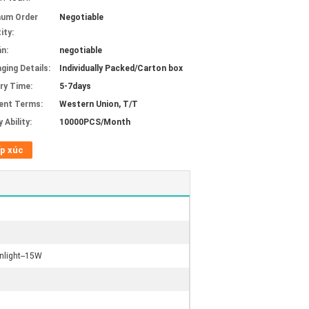
mum Order
Negotiable
ity:
án:
negotiable
ging Details:
Individually Packed/Carton box
ery Time:
5-7days
ent Terms:
Western Union, T/T
 Ability:
10000PCS/Month
p xúc
light--15W