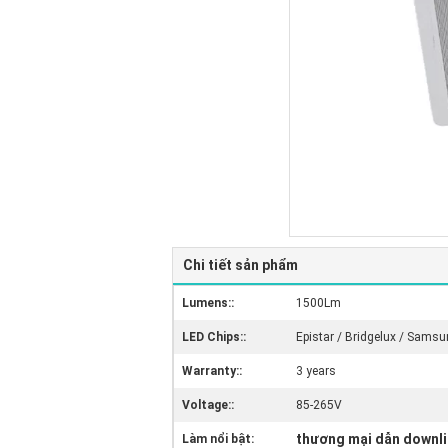
Chi tiết sản phẩm
Lumens::
1500Lm
LED Chips::
Epistar / Bridgelux / Sams
Warranty::
3 years
Voltage::
85-265V
thương mại dẫn downl
Làm nổi bật: