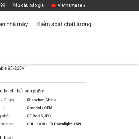
099
Yêu cầu báo giá
Vietnamese
an nhà máy
Kiểm soát chất lượng
able 85-265V
 tin chi tiết sản phẩm:
of Origin:
Shenzhen,China
hiệu:
Grandol / OEM
 nhận:
CE,RoHS, IEC
 Number:
GDL--COB LED Downlight-15W
h toán: