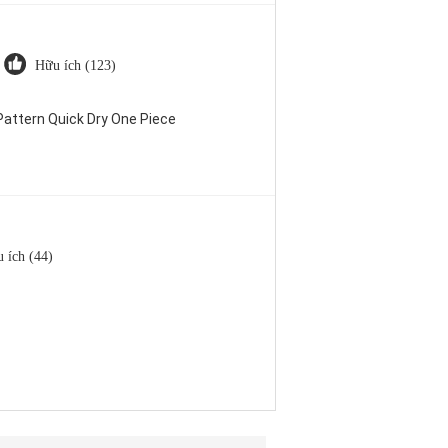
Hữu ích (123)
attern Quick Dry One Piece
 ích (44)