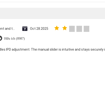
Saint Vincent and the Grenadines
Oct 28.2025
Hữu ích (8987)
dles IPD adjustment. The manual slider is intuitive and stays securely in