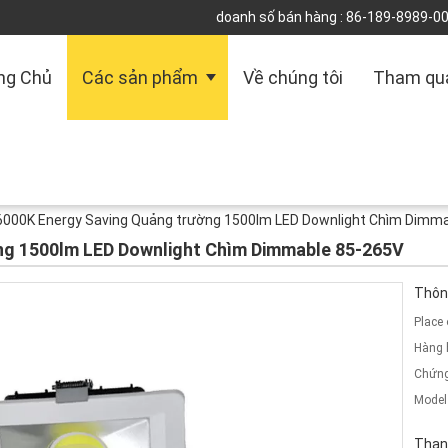
doanh số bán hàng :
86-189-8989-0
ng Chủ
Các sản phẩm
Về chúng tôi
Tham qu
6000K Energy Saving Quảng trường 1500lm LED Downlight Chìm Dimm
ng 1500lm LED Downlight Chìm Dimmable 85-265V
Thông
Place 
Hàng 
Chứng
Model
Than