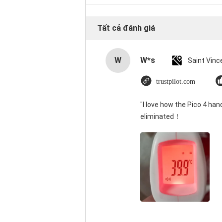
Tất cả đánh giá
W
W*s
trustpilot.com
"I love how the Pico 4 han
eliminated！