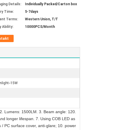
ging Details:
Individually Packed/Carton box
ery Time:
5-7days
ent Terms:
Western Union, T/T
 Ability:
10000PCS/Month
ntakt
light--15W
2. Lumens: 1500LM. 3. Beam angle: 120.
 and longer lifespan. 7. Using COB LED as
 / PC surface cover, anti-glare; 10. power