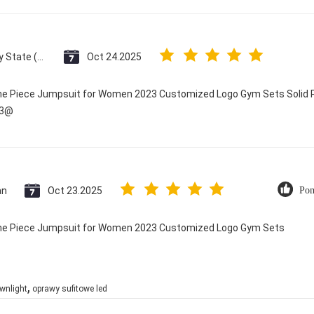
Vatican City State (Holy See)
Oct 24.2025
One Piece Jumpsuit for Women 2023 Customized Logo Gym Sets Solid P
23@
an
Oct 23.2025
Pom
 One Piece Jumpsuit for Women 2023 Customized Logo Gym Sets
,
wnlight
oprawy sufitowe led