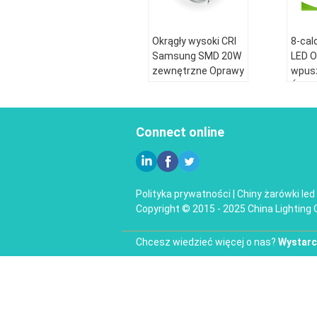
Okrągły wysoki CRI
8-cal
Samsung SMD 20W
LED 
zewnętrzne Oprawy
wpus
Led Downlight
Ściem
Łazienki
zewn
LED 
Connect online
wpus
Polityka prywatności
|
Chiny żarówki led
Copyright © 2015 - 2025 China Lighting 
Chcesz wiedzieć więcej o nas?
Wystarc