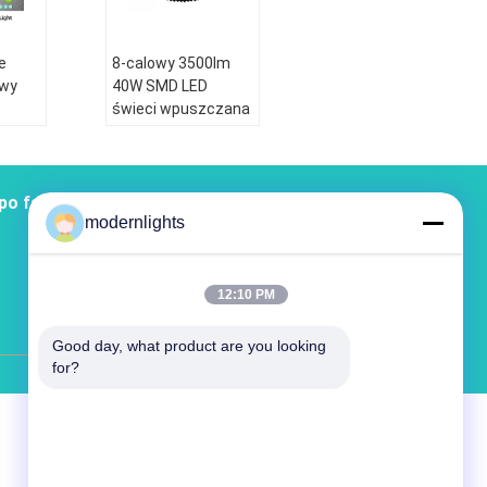
e
8-calowy 3500lm
awy
40W SMD LED
z
świeci wpuszczana
w dół z wycięciem z
boku 210mm
po fabryce
Łączność
Sitemap
modernlights
12:10 PM
Oświetlenie Giełda China Online
test@163.com
Good day, what product are you looking 
for?