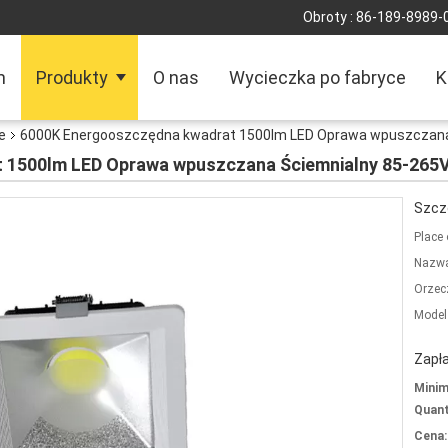
Obroty :
86-189-8989-
m
Produkty
O nas
Wycieczka po fabryce
K
e
6000K Energooszczędna kwadrat 1500lm LED Oprawa wpuszczana
 1500lm LED Oprawa wpuszczana Ściemnialny 85-265
Szcz
Place 
Nazwa
Orzec
Model
Zapła
Mini
Quant
Cena: