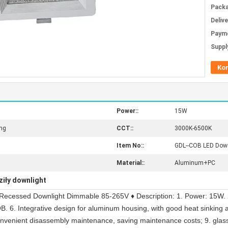
Packa
Deliv
Paym
Supply
Ko
Power::
15W
ung
CCT::
3000K-6500K
Item No::
GDL--COB LED Down
Material::
Aluminum+PC
iły downlight
ecessed Downlight Dimmable 85-265V ♦ Description: 1. Power: 15W. 
B. 6. Integrative design for aluminum housing, with good heat sinking
convenient disassembly maintenance, saving maintenance costs; 9. glass