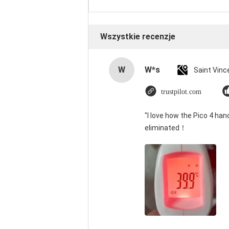
Wszystkie recenzje
W
W*s
trustpilot.com
"I love how the Pico 4 han
eliminated！