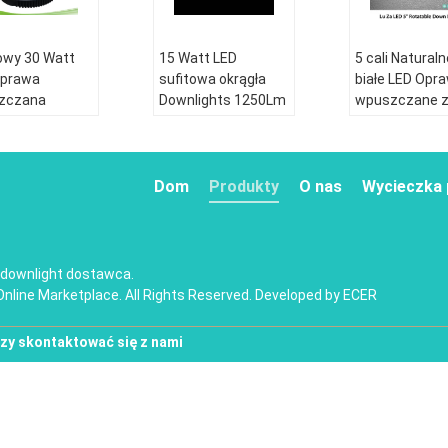
owy 30 Watt
15 Watt LED
5 cali Naturaln
Oprawa
sufitowa okrągła
białe LED Opr
zczana
Downlights 1250Lm
wpuszczane 
nialny /
na zdjęcie Lighting
Energy Saving
ętrzny SMD
Oprawa
zczana
Dom
Produkty
O nas
Wycieczka 
 downlight
dostawca.
Online Marketplace. All Rights Reserved. Developed by
ECER
zy skontaktować się z nami