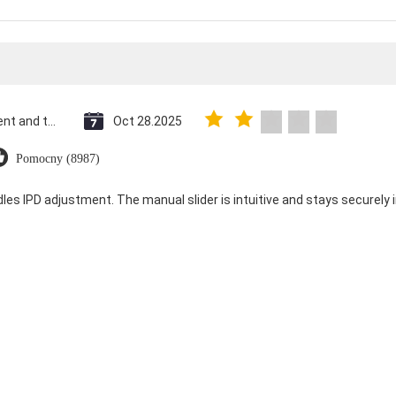
Saint Vincent and the Grenadines
Oct 28.2025
Pomocny (8987)
dles IPD adjustment. The manual slider is intuitive and stays securely in