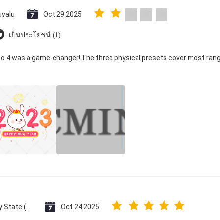
uvalu
Oct 29.2025
เป็นประโยชน์ (1)
ico 4 was a game-changer! The three physical presets cover most rang
Vatican City State (Holy See)
Oct 24.2025