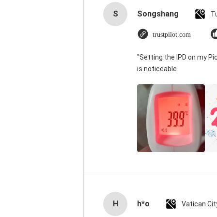
S
Songshang
T
trustpilot.com
"Setting the IPD on my P
is noticeable.
H
h*o