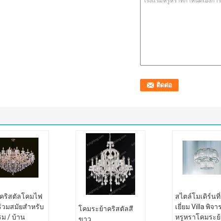
คริสตัลโคมไฟ
สไตล์โมเดิร์นที
ร่วมสมัยสำหรับ
เยี่ยม Villa พิจ
โคมระย้าคริสตัลสี
ม / บ้าน
หรูหราโคมระย้
ขาว