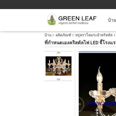
บ้า
บ้าน
ผลิตภัณฑ์
หรูหราโคมระย้าคริสตัล
ที่กำหนดเองคริสตัลไฟ LED จี้โรงแ