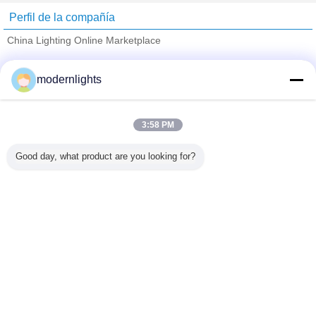
Perfil de la compañía
China Lighting Online Marketplace
proveedores calificados
modernlights
Trust Seal
Verified Suplier
3:58 PM
Inicio
Good day, what product are you looking for?
Todos los productos
Mapa del Sitio
Contactar Ahora
Solicitar una cotización
Cambie la lengua