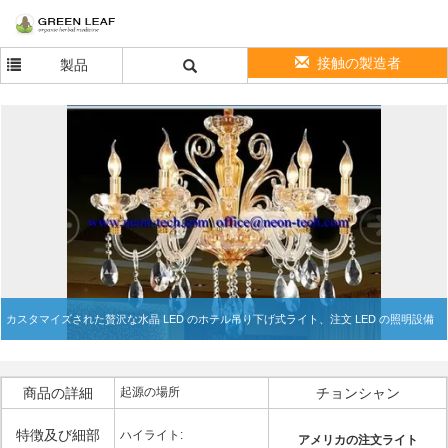
接触の製造者
製品
カスタマイズされた贅沢な水晶 LED のホテル吊り下げ式ライト、注文 LED の照明設備
商品の詳細
起源の場所
チョンシャン
特徴及び細部
ハイライト:
アメリカの注文ライト