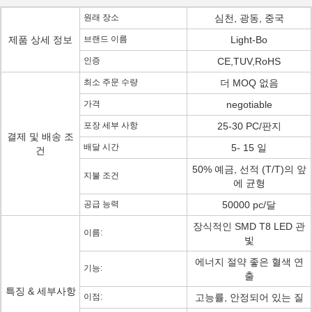
원래 장소
심천, 광동, 중국
제품 상세 정보
브랜드 이름
Light-Bo
인증
CE,TUV,RoHS
최소 주문 수량
더 MOQ 없음
가격
negotiable
포장 세부 사항
25-30 PC/판지
결제 및 배송 조
배달 시간
5- 15 일
건
50% 예금, 선적 (T/T)의 앞
지불 조건
에 균형
공급 능력
50000 pc/달
장식적인 SMD T8 LED 관
이름:
빛
에너지 절약 좋은 혈색 연
기능:
출
특징 & 세부사항
이점:
고능률, 안정되어 있는 질